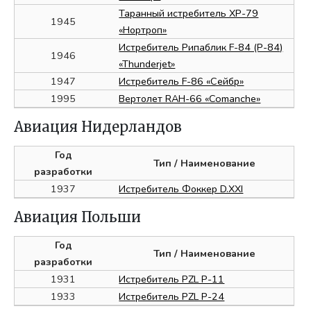
Таранный истребитель XP-79
1945
«Нортроп»
Истребитель Рипаблик F-84 (P-84)
1946
«Thunderjet»
1947
Истребитель F-86 «Сейбр»
1995
Вертолет RAH-66 «Comanche»
Авиация Нидерландов
Год
Тип
/ Наименование
разработки
1937
Истребитель Фоккер D.XXI
Авиация Польши
Год
Тип
/ Наименование
разработки
1931
Истребитель PZL P-11
1933
Истребитель PZL P-24