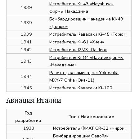
Истребитель Ki-43 «Hayabusa»
1939
фирмы Накадзима
Бомбардировщик Накадзима Ki-49
1939
«Донрю»
1939
Истребитель Кавасаки Ki-45 «Торю»
1941
Истребитель Ki-61 «Хиен»
1942
Истребитель J2M3 «Raiden»
Истребитель Ki-84 «Hayate» фирмы
1943
«Накадзима»
Ракета для камикадзе: Yokosuka
1944
MXY-7 Ohka (Ока-11)
1945
Истребитель Кавасаки Ki-100
Авиация Италии
Год
Тип
/ Наименование
разработки
1933
Истребитель ФИАТ CR-32 «Чирри»
Бомбардировщик Савойя-