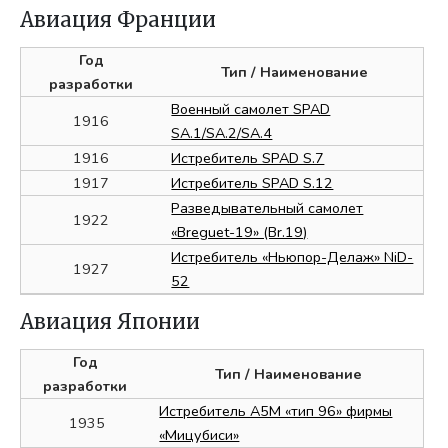
Авиация Франции
Год
Тип
/ Наименование
разработки
Военный самолет SPAD
1916
SA.1/SA.2/SA.4
1916
Истребитель SPAD S.7
1917
Истребитель SPAD S.12
Разведывательный самолет
1922
«Breguet-19» (Br.19)
Истребитель «Ньюпор-Делаж» NiD-
1927
52
Авиация Японии
Год
Тип
/ Наименование
разработки
Истребитель A5M «тип 96» фирмы
1935
«Мицубиси»