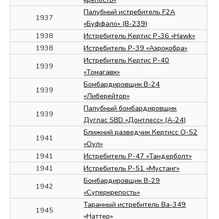
Палубный истребитель F2A
1937
«Буффало» (В-239)
1938
Истребитель Кертис P-36 «Hawk»
1938
Истребитель P-39 «Аэрокобра»
Истребитель Кертис P-40
1939
«Томагавк»
Бомбардировщик B-24
1939
«Либерейтор»
Палубный бомбардировщик
1939
Дуглас SBD «Донтлесс» (A-24)
Ближний разведчик Кертисс O-52
1941
«Оул»
1941
Истребитель P-47 «Тандерболт»
1941
Истребитель P-51 «Мустанг»
Бомбардировщик B-29
1942
«Суперкрепость»
Таранный истребитель Ba-349
1945
«Наттер»