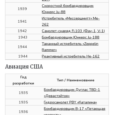
Скоростной бомбардировщик
1939
Юнкерс Ju-88
Истребитель «Мессершмитт» Me-
1941
262
1942
Самолет-снаряд Fi.103 (Фау-1, V-1)
1943
Бомбардировщик Юнкерс Ju-188
Таранный истребитель «Zeppelin
1944
Rammer»
1944
Реактивный истребитель He-162
Авиация США
Год
Тип
/ Наименование
разработки
Бомбардировщик Дуглас TBD-1
1935
«Девастэйтор»
1935
Гидросамолет PBY «Каталина»
Бомбардировщик B-17 «Летающая
1936
крепость»