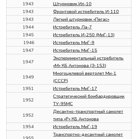
1943
Штурмовик Ил-10
1943
Фронтовой истребитель И-110
1943
Легкий штурмовик «Пегас»
1944
Истребитель Ла-7
1945
Истребитель И-250 (МиГ-13)
1946
Истребитель МиГ-9
1947
Истребитель МиГ-15
Экспериментальный истребитель
1947
«М» КБ Антонова (Э-153)
Многоцелевой вертолет Ми-1
1949
(СССР)
1951
Истребитель МиГ-17
Стратегический бомбардировщик
1952
ТУ-95МС
Десантно-транспортный самолет
1952
типа «Р» КБ Антонова
1954
Истребитель МиГ-19
Транспортно-десантный самолет
1955