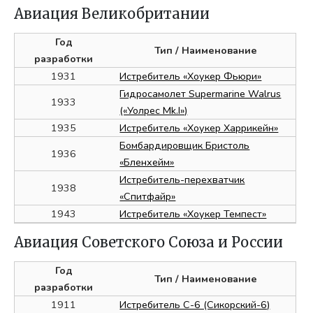
Авиация Великобритании
Год
Тип
/ Наименование
разработки
1931
Истребитель «Хоукер Фьюри»
Гидросамолет Supermarine Walrus
1933
(«Уолрес Mk.I»)
1935
Истребитель «Хоукер Харрикейн»
Бомбардировщик Бристоль
1936
«Бленхейм»
Истребитель-перехватчик
1938
«Спитфайр»
1943
Истребитель «Хоукер Темпест»
Авиация Советского Союза и России
Год
Тип
/ Наименование
разработки
1911
Истребитель С-6 (Сикорский-6)