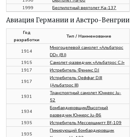
1998
Вертолет Ка-60
1999
Беспилотный вертолет Ка-137
Авиация Германии и Австро-Венгрии
Год
Тип
/ Наименование
разработки
Многоцелевой самолет «Альбатрос
1914
DD» (B.I)
1915
Самолет-разведчик «Альбатрос C.I»
1917
Истребитель Феникс D.I
Истребитель Оеффаг D.III
1917
(Альбатрос III)
Транспортный самолет Юнкерс Ju-
1931
52
Бомбардировщик/Высотный
1934
разведчик Юнкерс Ju-86
1935
Истребитель Мессершмитт Bf-109
Пикирующий бомбардировщик
1935