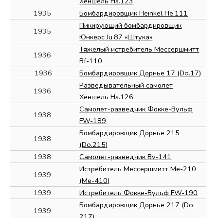
Хеншель Hs.123
1935
Бомбардировщик Heinkel He.111
Пикирующий бомбардировщик
1935
Юнкерс Ju.87 «Штука»
Тяжелый истребитель Мессершмитт
1936
Bf-110
1936
Бомбардировщик Дорнье 17 (Do.17)
Разведывательный самолет
1936
Хеншель Hs.126
Самолет-разведчик Фокке-Вульф
1938
FW-189
Бомбардировщик Дорнье 215
1938
(Do.215)
1938
Самолет-разведчик Bv-141
Истребитель Мессершмитт Me-210
1939
(Me-410)
1939
Истребитель Фокке-Вульф FW-190
Бомбардировщик Дорнье 217 (Do.
1939
217)