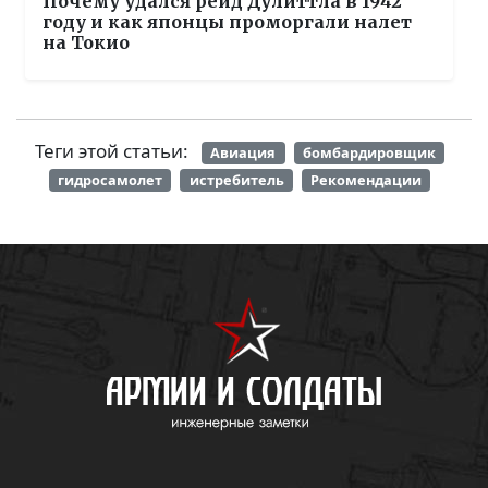
Почему удался рейд Дулиттла в 1942
году и как японцы проморгали налет
на Токио
Теги этой статьи:
Авиация
бомбардировщик
гидросамолет
истребитель
Рекомендации