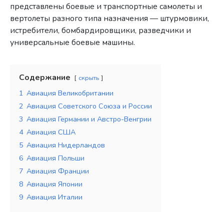
представлены боевые и транспортные самолеты и
вертолеты разного типа назначения — штурмовики,
истребители, бомбардировщики, разведчики и
универсальные боевые машины.
Содержание
скрыть
1
Авиация Великобритании
2
Авиация Советского Союза и России
3
Авиация Германии и Австро-Венгрии
4
Авиация США
5
Авиация Нидерландов
6
Авиация Польши
7
Авиация Франции
8
Авиация Японии
9
Авиация Италии