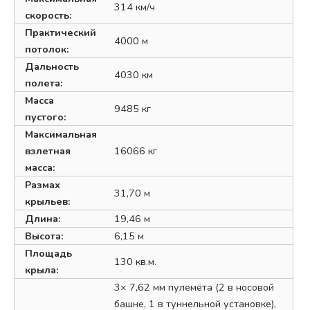
314 км/ч
скорость:
Практический
4000 м
потолок:
Дальность
4030 км
полета:
Масса
9485 кг
пустого:
Максимальная
взлетная
16066 кг
масса:
Размах
31,70 м
крыльев:
Длина:
19,46 м
Высота:
6,15 м
Площадь
130 кв.м.
крыла:
3× 7,62 мм пулемёта (2 в носовой
башне, 1 в туннельной установке),