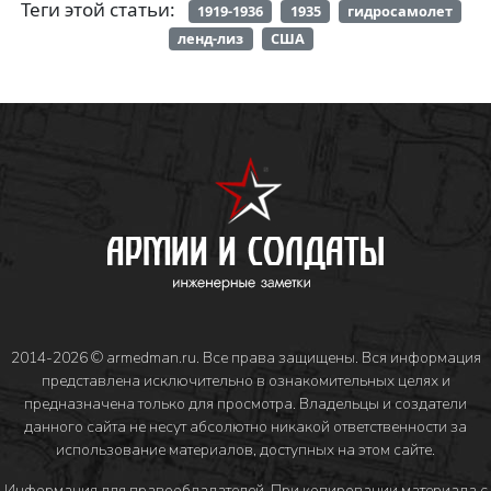
Теги этой статьи:
1919-1936
1935
гидросамолет
ленд-лиз
США
2014-2026 © armedman.ru. Все права защищены. Вся информация
представлена исключительно в ознакомительных целях и
предназначена только для просмотра. Владельцы и создатели
данного сайта не несут абсолютно никакой ответственности за
использование материалов, доступных на этом сайте.
Информация для правообладателей
. При копировании материала с