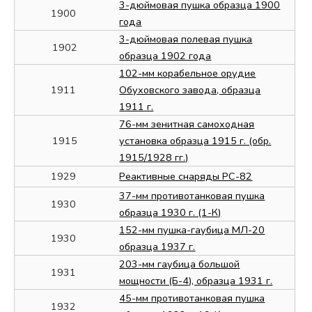
3-дюймовая пушка образца 1900
1900
года
3-дюймовая полевая пушка
1902
образца 1902 года
102-мм корабельное орудие
1911
Обуховского завода, образца
1911 г.
76-мм зенитная самоходная
1915
установка образца 1915 г. (обр.
1915/1928 гг.)
1929
Реактивные снаряды РС-82
37-мм противотанковая пушка
1930
образца 1930 г. (1-К)
152-мм пушка-гаубица МЛ-20
1930
образца 1937 г.
203-мм гаубица большой
1931
мощности (Б-4), образца 1931 г.
45-мм противотанковая пушка
1932