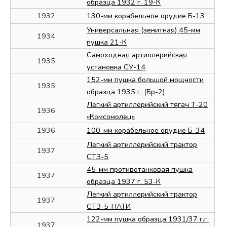
образца 1932 г. 19-К
1932
130-мм корабельное орудие Б-13
Универсальная (зенитная) 45-мм
1934
пушка 21-К
Самоходная артиллерийская
1935
установка СУ-14
152-мм пушка большой мощности
1935
образца 1935 г. (Бр-2)
Легкий артиллерийский тягач Т-20
1936
«Комсомолец»
1936
100-мм корабельное орудие Б-34
Легкий артиллерийский трактор
1937
СТЗ-5
45-мм противотанковая пушка
1937
образца 1937 г. 53-К
Легкий артиллерийский трактор
1937
СТЗ-5-НАТИ
122-мм пушка образца 1931/37 г.г.
1937