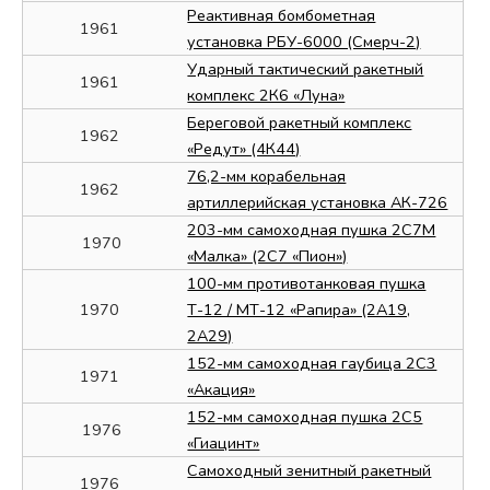
Реактивная бомбометная
1961
установка РБУ-6000 (Смерч-2)
Ударный тактический ракетный
1961
комплекс 2К6 «Луна»
Береговой ракетный комплекс
1962
«Редут» (4К44)
76,2-мм корабельная
1962
артиллерийская установка АК-726
203-мм самоходная пушка 2С7М
1970
«Малка» (2С7 «Пион»)
100-мм противотанковая пушка
1970
Т-12 / МТ-12 «Рапира» (2А19,
2А29)
152-мм самоходная гаубица 2С3
1971
«Акация»
152-мм самоходная пушка 2С5
1976
«Гиацинт»
Самоходный зенитный ракетный
1976