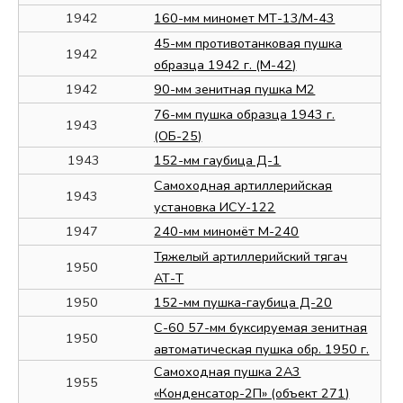
1942
160-мм миномет МТ-13/М-43
45-мм противотанковая пушка
1942
образца 1942 г. (М-42)
1942
90-мм зенитная пушка М2
76-мм пушка образца 1943 г.
1943
(ОБ-25)
1943
152-мм гаубица Д-1
Самоходная артиллерийская
1943
установка ИСУ-122
1947
240-мм миномёт М-240
Тяжелый артиллерийский тягач
1950
АТ-Т
1950
152-мм пушка-гаубица Д-20
С-60 57-мм буксируемая зенитная
1950
автоматическая пушка обр. 1950 г.
Самоходная пушка 2А3
1955
«Конденсатор-2П» (объект 271)