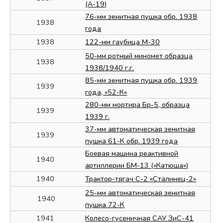
(А-19)
76-мм зенитная пушка обр. 1938
1938
года
1938
122-мм гаубица М-30
50-мм ротный миномет образца
1938
1938/1940 г.г.
85-мм зенитная пушка обр. 1939
1939
года, «52-К»
280-мм мортира Бр-5, образца
1939
1939 г.
37-мм автоматическая зенитная
1939
пушка 61-К обр. 1939 года
Боевая машина реактивной
1940
артиллерии БМ-13 («Катюша»)
1940
Трактор-тягач С-2 «Сталинец-2»
25-мм автоматическая зенитная
1940
пушка 72-К
1941
Колесо-гусеничная САУ ЗиС-41