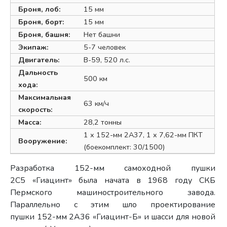
Броня, лоб:
15 мм
Броня, борт:
15 мм
Броня, башня:
Нет башни
Экипаж:
5-7 человек
Двигатель:
В-59, 520 л.с.
Дальность
500 км
хода:
Максимальная
63 км/ч
скорость:
Масса:
28,2 тонны
1 х 152-мм 2А37, 1 х 7,62-мм ПКТ
Вооружение:
(боекомплект: 30/1500)
Разработка 152-мм самоходной пушки
2С5 «Гиацинт» была начата в 1968 году СКБ
Пермского машиностроительного завода.
Параллельно с этим шло проектирование
пушки 152-мм 2А36 «Гиацинт-Б» и шасси для новой