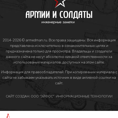
2014-2026 © armedman.ru. Все права защищены. Вся информация
представлена исключительно в ознакомительных целях и
предназначена только для просмотра. Владельцы и создатели
данного сайта не несут абсолютно никакой ответственности за
использование материалов, доступных на этом сайте.
Информация для правообладателей
. При копировании материала с
сайта не забываем указывать источник в виде активной ссылки на
сайт.
САЙТ СОЗДАН: ООО "ЭЙФОС". ИНФОРМАЦИОННЫЕ ТЕХНОЛОГИИ