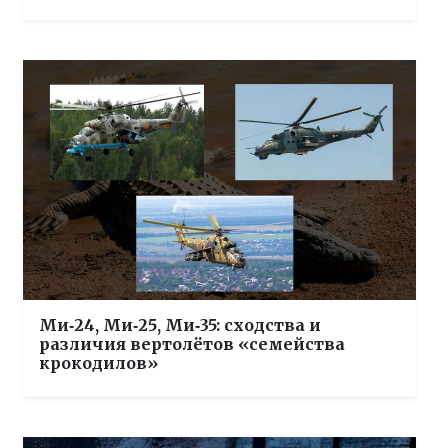
Ми‑24, Ми‑25, Ми‑35: сходства и
различия вертолётов «семейства
крокодилов»