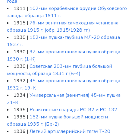
года
1911 |
102-мм корабельное орудие Обуховского
завода, образца 1911 г.
1915 |
76-мм зенитная самоходная установка
образца 1915 г. (обр. 1915/1928 гг.)
1930 |
152-мм пушка-гаубица МЛ-20 образца
1937 г.
1930 |
37-мм противотанковая пушка образца
1930 г. (1-К)
1930 |
Советская 203-мм гаубица большой
мощности, образца 1931 г (Б-4)
1932 |
45-мм противотанковая пушка образца
1932 г. 19-К
1934 |
Универсальная (зенитная) 45-мм пушка
21-К
1935 |
Реактивные снаряды РС-82 и РС-132
1935 |
152-мм пушка большой мощности
образца 1935 г. (Бр-2)
1936 |
Легкий артиллерийский тягач Т-20