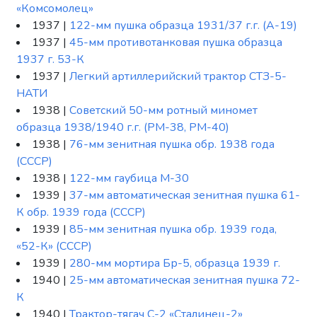
«Комсомолец»
1937 |
122-мм пушка образца 1931/37 г.г. (А-19)
1937 |
45-мм противотанковая пушка образца
1937 г. 53-К
1937 |
Легкий артиллерийский трактор СТЗ-5-
НАТИ
1938 |
Советский 50-мм ротный миномет
образца 1938/1940 г.г. (РМ-38, РМ-40)
1938 |
76-мм зенитная пушка обр. 1938 года
(СССР)
1938 |
122-мм гаубица М-30
1939 |
37-мм автоматическая зенитная пушка 61-
К обр. 1939 года (СССР)
1939 |
85-мм зенитная пушка обр. 1939 года,
«52-К» (СССР)
1939 |
280-мм мортира Бр-5, образца 1939 г.
1940 |
25-мм автоматическая зенитная пушка 72-
К
1940 |
Трактор-тягач С-2 «Сталинец-2»