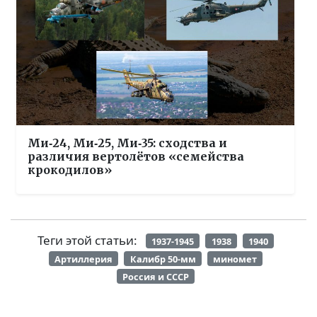
Ми‑24, Ми‑25, Ми‑35: сходства и
различия вертолётов «семейства
крокодилов»
Теги этой статьи:
1937-1945
1938
1940
Артиллерия
Калибр 50-мм
миномет
Россия и СССР