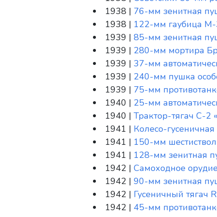
1938 |
76-мм зенитная пуш
1938 |
122-мм гаубица М-
1939 |
85-мм зенитная пуш
1939 |
280-мм мортира Бр-
1939 |
37-мм автоматическ
1939 |
240-мм пушка особ
1939 |
75-мм противотанко
1940 |
25-мм автоматичес
1940 |
Трактор-тягач С-2 
1941 |
Колесо-гусеничная
1941 |
150-мм шестиствол
1941 |
128-мм зенитная пу
1942 |
Самоходное орудие
1942 |
90-мм зенитная п
1942 |
Гусеничный тягач R
1942 |
45-мм противотанко