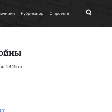
вочники
Рубрикатор
О проекте
войны
о 1945 г.г.
40)