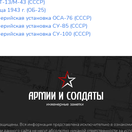
Т-13/М-43 (СССР)
а 1943 г. (ОБ-25)
ерийская установка ОСА-76 (СССР)
ерийская установка СУ-85 (СССР)
ерийская установка СУ-100 (СССР)
защищены. Вся информация представлена исключительно в ознакоми
и данного сайта не несут абсолютно никакой ответственности за ис