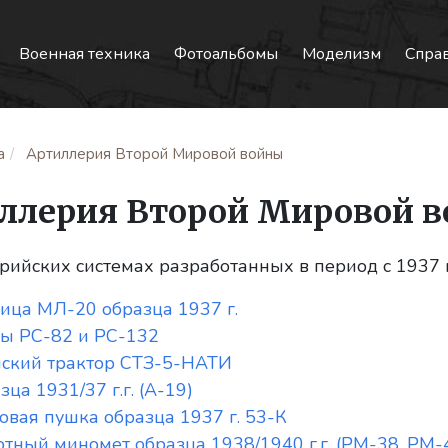
Военная техника
Фотоальбомы
Моделизм
Спра
а
Артиллерия Второй Мировой войны
ллерия Второй Мировой 
ийских системах разработанных в период с 1937 п
ица МЛ-20 образца 1937 г.
ы РС-82 и РС-132
ский трактор СТЗ-5-НАТИ
ца 1931/37 г.г. (А-19)
овая пушка образца 1937 г. 53-К
тный миномет образца 1938/1940 г.г. (РМ-38, РМ-