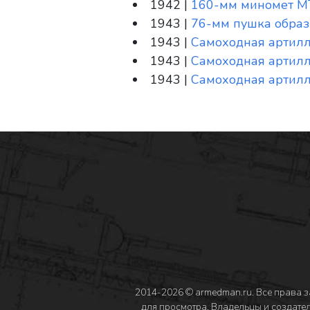
1942 |
160-мм миномет М
1943 |
76-мм пушка образц
1943 |
Самоходная артилл
1943 |
Самоходная артилл
1943 |
Самоходная артилл
2014-2026 © armedman.ru. Все права 
для просмотра. Владельцы и создател