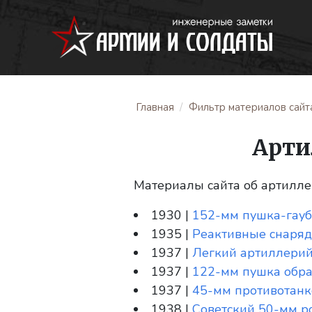
Главная
Фильтр материалов сайт
Арти
Материалы сайта об артиллер
1930 |
152-мм пушка-гауб
1935 |
Реактивные снаряд
1937 |
Легкий артиллерий
1937 |
122-мм пушка образ
1937 |
45-мм противотанк
1938 |
Советский 50-мм ро