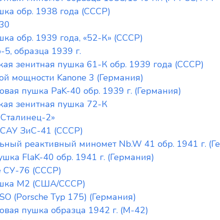
ка обр. 1938 года (СССР)
30
ка обр. 1939 года, «52-К» (СССР)
5, образца 1939 г.
ая зенитная пушка 61-К обр. 1939 года (СССР)
ой мощности Kanone 3 (Германия)
вая пушка PaK-40 обр. 1939 г. (Германия)
кая зенитная пушка 72-К
«Сталинец-2»
 САУ ЗиС-41 (СССР)
ьный реактивный миномет Nb.W 41 обр. 1941 г. (Г
шка FlaK-40 обр. 1941 г. (Германия)
 СУ-76 (СССР)
ушка М2 (США/СССР)
SO (Porsche Typ 175) (Германия)
вая пушка образца 1942 г. (М-42)