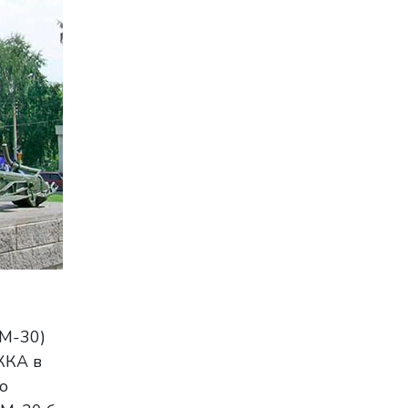
 М-30)
ККА в
о