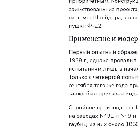
приоритетным. К
онструк
заимствованы из проекта
системы Шнейдера, а кон
пушки Ф-22.
Применение и модер
Первый опытный образец
1938 г., однако провали
испытаниям лишь в начал
Только с четвертой попыт
сентября того же года пр
также был присвоен инд
Серийное производство
1
на заводах № 92 и № 9 и
гаубиц, из них около 185