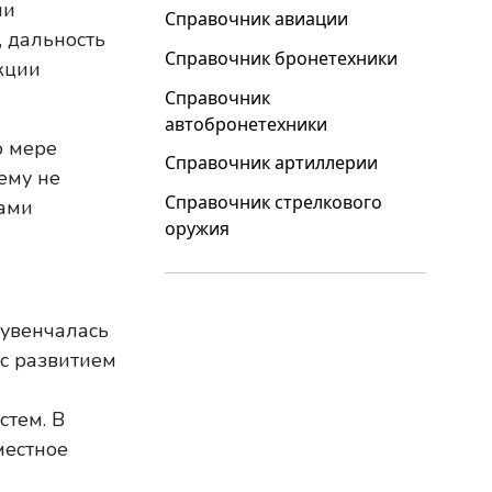
ии
Справочник авиации
, дальность
Справочник бронетехники
кции
Справочник
автобронетехники
о мере
Справочник артиллерии
ему не
Справочник стрелкового
вами
оружия
 увенчалась
 с развитием
стем. В
местное