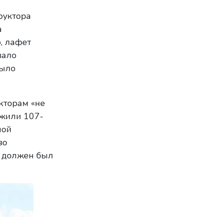
руктора
а
, лафет
вало
было
кторам «не
ожили 107-
ной
во
ы должен был