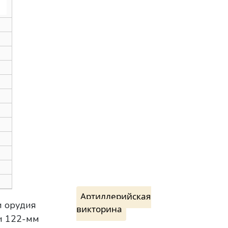
Артиллерийская
и орудия
викторина
 122-мм