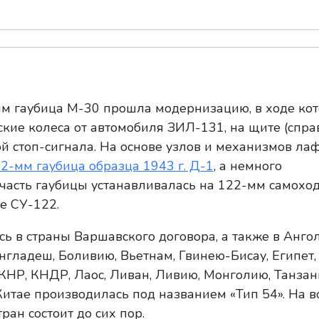
мм гаубица М-30 прошла модернизацию, в ходе ко
кие колеса от автомобиля ЗИЛ-131, на щите (справ
 стоп-сигнала. На основе узлов и механизмов ла
2-мм гаубица образца 1943 г. Д-1
, а немного
часть гаубицы устанавливалась на 122-мм самохо
е СУ-122.
ь в страны Варшавского договора, а также в Ангол
гладеш, Боливию, Вьетнам, Гвинею-Бисау, Египет, 
 КНР, КНДР, Лаос, Ливан, Ливию, Монголию, Танзан
итае производилась под названием «Тип 54». На 
ан состоит до сих пор.