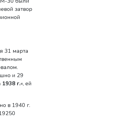
в М-30 были
невой затвор
зионной
я 31 марта
ственным
овалом.
ешно и 29
 1938 г.
«, ей
о в 1940 г.
 19250