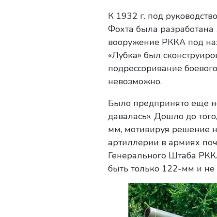
К 1932 г. под руководст
Фохта была разработана 
вооружение РККА под на
«Лубка» был сконструиров
подрессоривание боевого
невозможно.
Было предпринято ещё не
давалась». Дошло до тог
мм, мотивируя решение 
артиллерии в армиях поч
Генерального Штаба РККА
быть только 122-мм и не