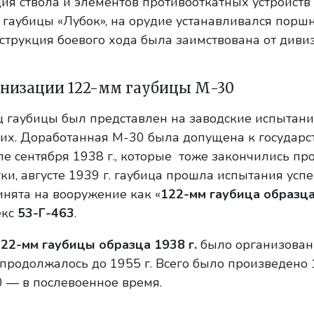
ция ствола и элементов противооткатных устройст
 гаубицы «Лубок», на орудие устанавливался порш
струкция боевого хода была заимствована от диви
низации 122-мм гаубицы М-30
 гаубицы был представлен на заводские испытани
л их. Доработанная М-30 была допущена к государ
е сентября 1938 г., которые тоже закончились пр
ки, августе 1939 г. гаубица прошла испытания усп
инята на вооружение как «
122-мм гаубица образца
екс
53-Г-463
.
22-мм гаубицы образца 1938 г.
было организованн
 продолжалось до 1955 г. Всего было произведено
0 — в послевоенное время.