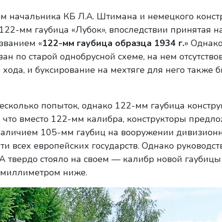
вом начальника КБ Л.А. Штимана и немецкого конст
122-мм гаубица «Лубок», впоследствии принятая н
званием «
122-мм гаубица образца 1934 г.
» Однако
ан по старой однобрусной схеме, на нем отсутство
 хода, и буксирование на мехтяге для него также 
сколько попыток, однако 122-мм гаубица констру
о, что вместо 122-мм калибра, конструкторы предл
наличием 105-мм гаубиц на вооружении дивизион
ти всех европейских государств. Однако руководст
 твердо стояло на своем — калибр новой гаубиц
 миллиметром ниже.