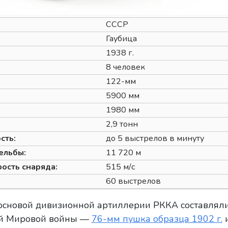
СССР
Гаубица
1938 г.
8 человек
122-мм
5900 мм
1980 мм
2,9 тонн
сть:
до 5 выстрелов в минуту
ельбы:
11 720 м
ость снаряда:
515 м/с
60 выстрелов
 основой дивизионной артиллерии РККА составлял
ой Мировой войны —
76-мм пушка образца 1902 г.
и