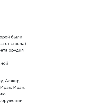
торой были
а от ствола)
фета орудия
дной
у, Алжир,
Ирак, Иран,
ию,
вооружении