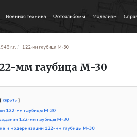
Военная техника
Фотоальбомы
Моделизм
Спра
945 г.г.
122-мм гаубица М-30
122-мм гаубица М-30
скрыть
ки 122-мм гаубицы М-30
оздания 122-мм гаубицы М-30
ие и модернизации 122-мм гаубицы М-30