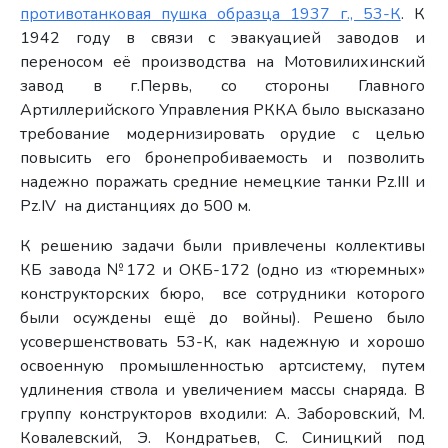
противотанковая пушка образца 1937 г., 53-К
. К
1942 году в связи с эвакуацией заводов и
переносом её производства на Мотовилихинский
завод в г.Первь, со стороны Главного
Артиллерийского Управления РККА было высказано
требование модернизировать орудие с целью
повысить его бронепробиваемость и позволить
надежно поражать средние немецкие танки Pz.III и
Pz.IV на дистанциях до 500 м.
К решению задачи были привлечены коллективы
КБ завода №172 и ОКБ-172 (одно из «тюремных»
конструкторских бюро, все сотрудники которого
были осуждены ещё до войны). Решено было
усовершенствовать 53-К, как надежную и хорошо
освоенную промышленностью артсистему, путем
удлинения ствола и увеличением массы снаряда. В
группу конструкторов входили: А. Заборовский, М.
Ковалевский, Э. Кондратьев, С. Синицкий под