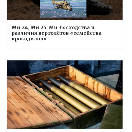
Ми‑24, Ми‑25, Ми‑35: сходства и
различия вертолётов «семейства
крокодилов»