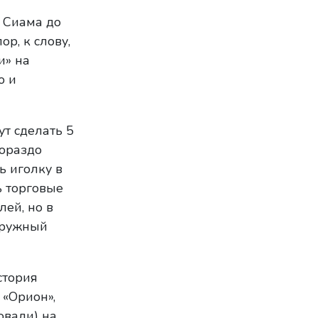
 Сиама до
р, к слову,
и» на
ю и
т сделать 5
гораздо
ь иголку в
ь торговые
ей, но в
зоружный
стория
 «Орион»,
овали) на