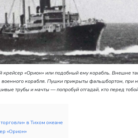
 крейсер «Орион» или подобный ему корабль. Внешне т
е военного корабля. Пушки прикрыты фальшбортом, при 
ивые трубы и мачты — попробуй отгадай, кто перед тобо
торговли» в Тихом океане
ер «Орион»