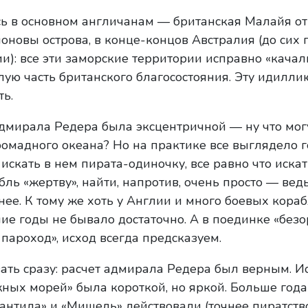
ь в основном англичанам — британская Малайя от
новы острова, в конце-концов Австралия (до сих по
): все эти заморские территории исправно «качал
лую часть британского благосостояния. Эту идилли
ь.
дмирала Редера была эксцентричной — ну что могу
ромадного океана? Но на практике все выглядело 
скать в нем пирата-одиночку, все равно что искат
абль «жертву», найти, напротив, очень просто — вед
е. К тому же хоть у Англии и много боевых корабл
шие годы не бывало достаточно. А в поединке «бе
ароход», исход всегда предсказуем.
зать сразу: расчет адмирала Редера был верным. И
ных морей» была короткой, но яркой. Больше года
лантида» и «Мишель» действовали (точнее пиратств