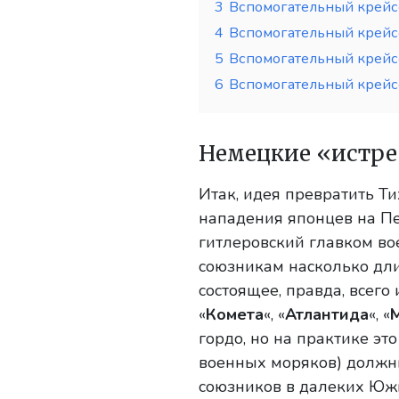
3
Вспомогательный крейс
4
Вспомогательный крейс
5
Вспомогательный крейс
6
Вспомогательный крей
Немецкие «истре
Итак, идея превратить Ти
нападения японцев на Пе
гитлеровский главком во
союзникам насколько дли
состоящее, правда, всего
«
Комета
«, «
Атлантида
«, «
гордо, но на практике эт
военных моряков) должны
союзников в далеких Южн