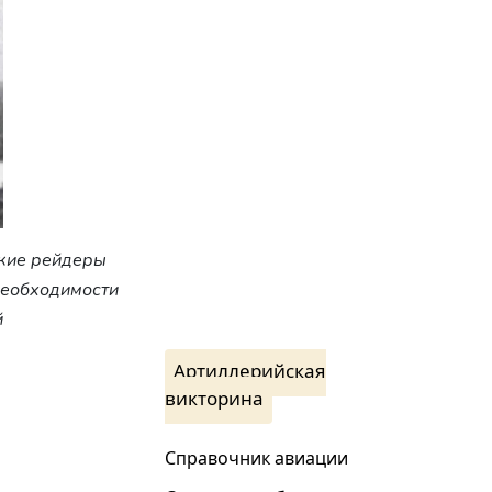
акие рейдеры
необходимости
й
Артиллерийская
викторина
Справочник авиации