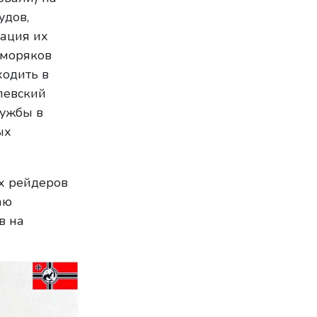
удов,
зация их
 моряков
ходить в
левский
лужбы в
ых
их рейдеров
аю
в на