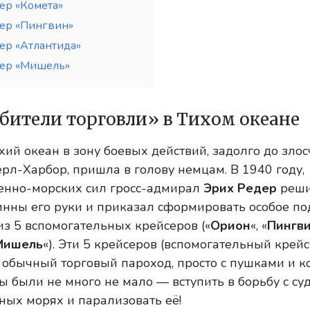
ер «Комета»
ер «Пингвин»
ер «Атлантида»
сер «Мишель»
бители торговли» в Тихом океане
хий океан в зону боевых действий, задолго до злос
рл-Харбор, пришла в голову немцам. В 1940 году,
енно-морских сил гросс-адмирал
Эрих Редер
реши
нны его руки и приказал сформировать особое п
 из 5 вспомогательных крейсеров («
Орион
«, «
Пингв
Мишель
«). Эти 5 крейсеров (вспомогательный крей
о обычный торговый пароход, просто с пушками и 
 были не много не мало — вступить в борьбу с су
ых морях и парализовать её!