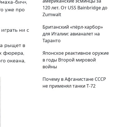
американские эсминцы за
маха-бич»,
120 лет. От USS Bainbridge до
то уже про
Zumwalt
Британский «пёрл-харбор»
 играть ни с
для Италии: авианалет на
Таранто
на рыщет в
ах фюрера,
Японское реактивное оружие
в годы Второй мировой
го океана,
войны
Почему в Афганистане СССР
не применял танки Т‑72