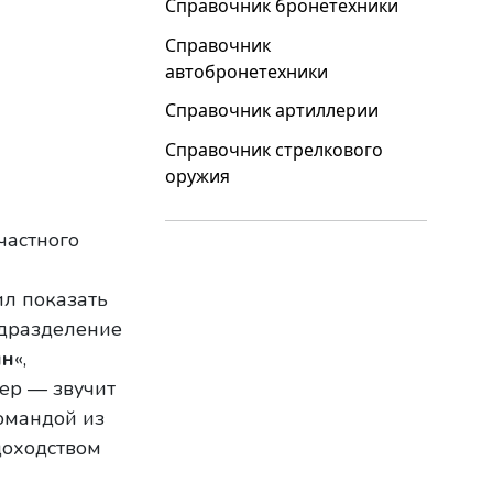
Справочник бронетехники
Справочник
автобронетехники
Справочник артиллерии
Справочник стрелкового
оружия
частного
л показать
одразделение
ин
«,
сер — звучит
командой из
доходством