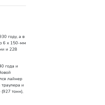
30 году, а в
о 6 х 150-мм
ми и 228
0 года и
Новой
лся лайнер
 траулера и
(927 тонн),