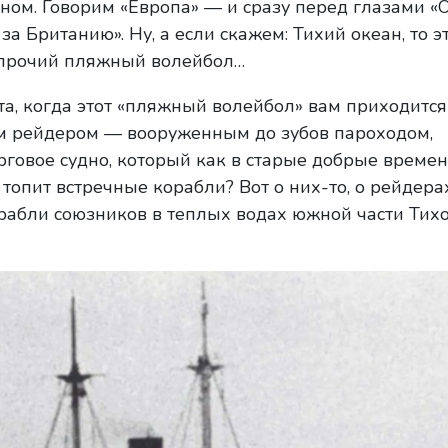
ном. Говорим «Европа» — и сразу перед глазами «О
за Британию». Ну, а если скажем: Тихий океан, то э
 прочий пляжный волейбол…
та, когда этот «пляжный волейбол» вам приходится
им рейдером — вооруженным до зубов пароходом,
говое судно, который как в старые добрые време
 топит встречные корабли? Вот о них-то, о рейдер
рабли союзников в теплых водах южной части Тихо