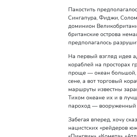
Пакостить предполагалос
Сингапура, Фиджи, Соломо
доминион Великобритании
британские острова нема
предполагалось разрушит
На первый взгляд идея а
кораблей на просторах г
проще — океан большой, и
сене, а вот торговый кор
маршруты известны заране
Тихом океане их и в луч
пароход — вооруженный п
Забегая вперед, хочу ска
нацистских «рейдеров юж
«Пингвин», «Комета», «Ат