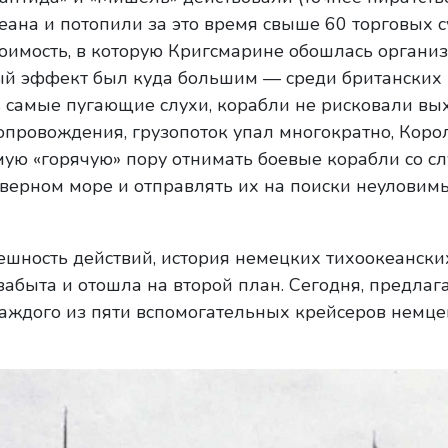
еана и потопили за это время свыше 60 торговых с
оимость, в которую Кригсмарине обошлась органи
ный эффект был куда большим — среди британских
 самые пугающие слухи, корабли не рисковали вы
опровождения, грузопоток упал многократно, Коро
ую «горячую» пору отнимать боевые корабли со с
верном море и отправлять их на поиски неуловим
пешность действий, история немецких тихоокеанск
забыта и отошла на второй план. Сегодня, предлаг
каждого из пяти вспомогательных крейсеров немце