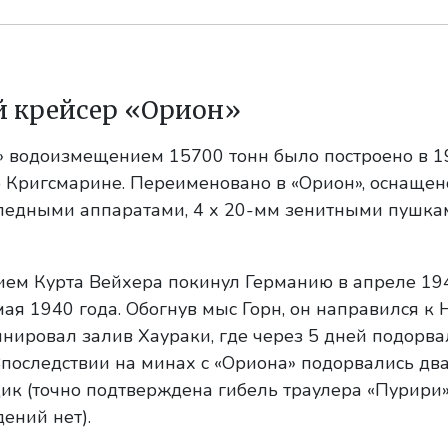
й крейсер «Орион»
» водоизмещением 15700 тонн было построено в 19
 Кригсмарине. Переименовано в «Орион», оснащен
рпедными аппаратами, 4 х 20-мм зенитными пушка
ем Курта Вейхера покинул Германию в апреле 194
ая 1940 года. Обогнув мыс Горн, он направился к 
нировал залив Хаураки, где через 5 дней подорва
Впоследствии на минах с «Ориона» подорвались два
к (точно подтверждена гибель траулера «Пурири» 
ений нет).