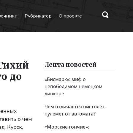
вочники
Рубрикатор
О проекте
Тихий
Лента новостей
о до
«Бисмарк»: миф о
непобедимом немецком
линкоре
Чем отличается пистолет-
оенных
пулемет от автомата?
тавить о чем
д, Курск,
«Морские гончие»: