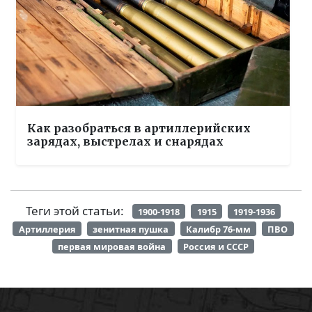
Как разобраться в артиллерийских
зарядах, выстрелах и снарядах
Теги этой статьи:
1900-1918
1915
1919-1936
Артиллерия
зенитная пушка
Калибр 76-мм
ПВО
первая мировая война
Россия и СССР