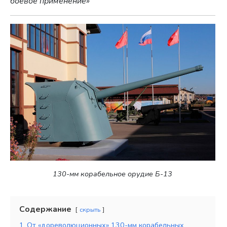
боевое применение»
130-мм корабельное орудие Б-13
Содержание
скрыть
1
От «дореволюционных» 130-мм корабельных