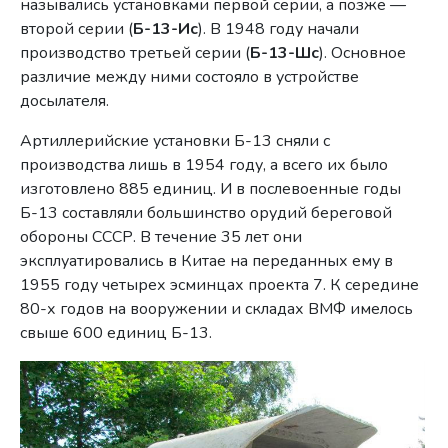
назывались установками первой серии, а позже —
второй серии (
Б-13-Ис
). В 1948 году начали
производство третьей серии (
Б-13-Шс
). Основное
различие между ними состояло в устройстве
досылателя.
Артиллерийские установки Б-13 сняли с
производства лишь в 1954 году, а всего их было
изготовлено 885 единиц. И в послевоенные годы
Б-13 составляли большинство орудий береговой
обороны СССР. В течение 35 лет они
эксплуатировались в Китае на переданных ему в
1955 году четырех эсминцах проекта 7. К середине
80-х годов на вооружении и складах ВМФ имелось
свыше 600 единиц Б-13.