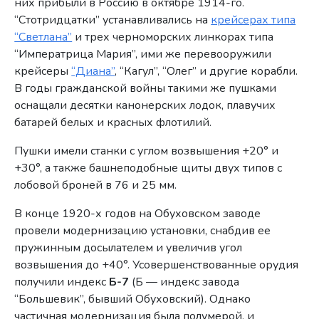
них прибыли в Россию в октябре 1914-го.
“Стотридцатки” устанавливались на
крейсерах типа
“Светлана”
и трех черноморских линкорах типа
“Императрица Мария”, ими же перевооружили
крейсеры
“Диана”
, “Кагул”, “Олег” и другие корабли.
В годы гражданской войны такими же пушками
оснащали десятки канонерских лодок, плавучих
батарей белых и красных флотилий.
Пушки имели станки с углом возвышения +20° и
+30°, а также башнеподобные щиты двух типов с
лобовой броней в 76 и 25 мм.
В конце 1920-х годов на Обуховском заводе
провели модернизацию установки, снабдив ее
пружинным досылателем и увеличив угол
возвышения до +40°. Усовершенствованные орудия
получили индекс
Б-7
(Б — индекс завода
“Большевик”, бывший Обуховский). Однако
частичная модернизация была полумерой, и