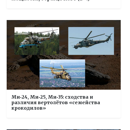
Ми‑24, Ми‑25, Ми‑35: сходства и
различия вертолётов «семейства
крокодилов»