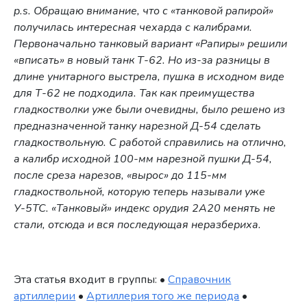
p.s. Обращаю внимание, что с «танковой рапирой»
получилась интересная чехарда с калибрами.
Первоначально танковый вариант «Рапиры» решили
«вписать» в новый танк Т-62. Но из-за разницы в
длине унитарного выстрела, пушка в исходном виде
для Т-62 не подходила. Так как преимущества
гладкостволки уже были очевидны, было решено из
предназначенной танку нарезной Д-54 сделать
гладкоствольную. С работой справились на отлично,
а калибр исходной 100-мм нарезной пушки Д-54,
после среза нарезов, «вырос» до 115-мм
гладкоствольной, которую теперь называли уже
У-5ТС. «Танковый» индекс орудия 2А20 менять не
стали, отсюда и вся последующая неразбериха.
Эта статья входит в группы: •
Справочник
артиллерии
•
Артиллерия того же периода
•