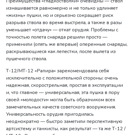
Преимущества «гладкостволки» очевидны — ствол
изнашивается равномерно и не только удлиняет
«жизнь» пушки, но и серьезно сокращает риск
разрыва ствола во время выстрела, а также в разы
уменьшает «отдачу» — откат орудия. Проблемы с
точностью полета снаряда решили просто —
применили (опять же впервые) оперенные снаряды,
раскрывающиеся как лепестки, после вылета из
пушечного ствола.
Т-12/МТ-12 «Рапира» зарекомендовала себя
исключительно с положительной стороны: очень
надежная, скорострельная, простая в эксплуатации
и, что главное — универсальная, эта пушка в пору
своей «молодости» могла быть образчиком всех
замечательных качеств советского вооружения.
Универсальность орудия пригодилась
неоднократно — быстро заметили перспективную
артсистему и танкисты, как результат — та же Т-12 /