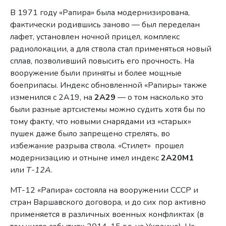
В 1971 году «Рапира» была модернизирована,
фактически родившись заново — был переделан
лафет, установлен ночной прицел, комплекс
радиолокации, а для ствола стал применяться новый
сплав, позволивший повысить его прочность. На
вооружение были приняты и более мощные
боеприпасы. Индекс обновленной «Рапиры» также
изменился с 2А19, на
2А29
— о том насколько это
были разные артсистемы можно судить хотя бы по
тому факту, что новыми снарядами из «старых»
пушек даже было запрещено стрелять, во
избежание разрыва ствола. «Стилет» прошел
модернизацию и отныне имел индекс
2А20М1
или
Т-12А
.
МТ-12 «Рапира» состояла на вооружении СССР и
стран Варшавского договора, и до сих пор активно
применяется в различных военных конфликтах (в