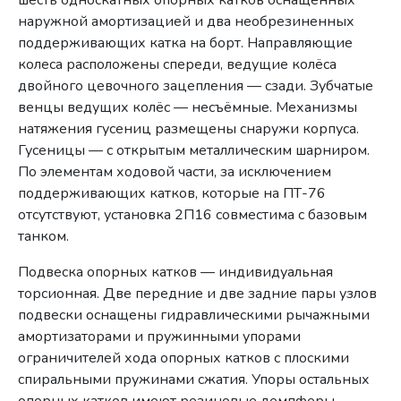
шесть односкатных опорных катков оснащенных
наружной амортизацией и два необрезиненных
поддерживающих катка на борт. Направляющие
колеса расположены спереди, ведущие колёса
двойного цевочного зацепления — сзади. Зубчатые
венцы ведущих колёс — несъёмные. Механизмы
натяжения гусениц размещены снаружи корпуса.
Гусеницы — с открытым металлическим шарниром.
По элементам ходовой части, за исключением
поддерживающих катков, которые на ПТ-76
отсутствуют, установка 2П16 совместима с базовым
танком.
Подвеска опорных катков — индивидуальная
торсионная. Две передние и две задние пары узлов
подвески оснащены гидравлическими рычажными
амортизаторами и пружинными упорами
ограничителей хода опорных катков с плоскими
спиральными пружинами сжатия. Упоры остальных