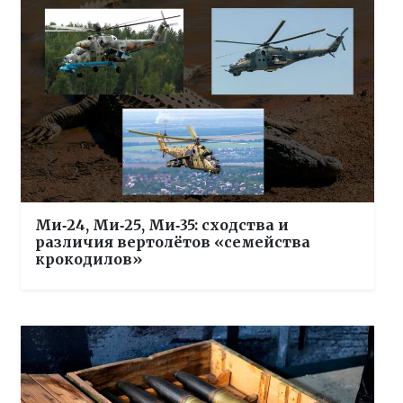
Ми‑24, Ми‑25, Ми‑35: сходства и
различия вертолётов «семейства
крокодилов»