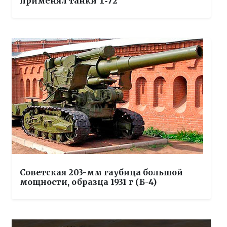
применял танки Т‑72
Советская 203-мм гаубица большой
мощности, образца 1931 г (Б-4)