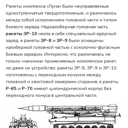
Ракеты комплекса «Луна» были неуправляемые
одноступенчатые твердотопливные, и различались
между собой исполнением головной части и типом
боевого заряда. Надкалиберная головная часть
ракеты ЗР-10
несла в себе специальный ядерный
заряд, а ракеты
ЗР-8
и
ЗР-9
были оснащены
калиберной головной частью с осколочно-фугасным
боевым зарядом. Интересно, что различалась не
только «начинка» применяемых комплексом ракет,
но даже их устройство: ракеты ЗР-8, ЗР-9 и ЗР-10
изготовлены с переходным конусом между
головной и хвостовой камерами сгорания, а ракеты
Р-65
и
Р-70
имеют цилиндрический корпус без
переходного конуса в центральной части.