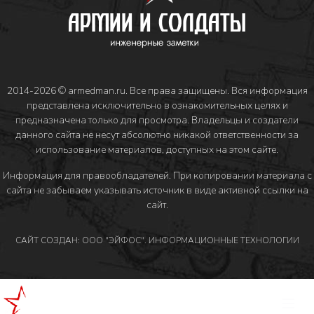
2014-2026 © armedman.ru. Все права защищены. Вся информация
представлена исключительно в ознакомительных целях и
предназначена только для просмотра. Владельцы и создатели
данного сайта не несут абсолютно никакой ответственности за
использование материалов, доступных на этом сайте.
Информация для правообладателей
. При копировании материала с
сайта не забываем указывать источник в виде активной ссылки на
сайт.
САЙТ СОЗДАН: ООО "ЭЙФОС". ИНФОРМАЦИОННЫЕ ТЕХНОЛОГИИ