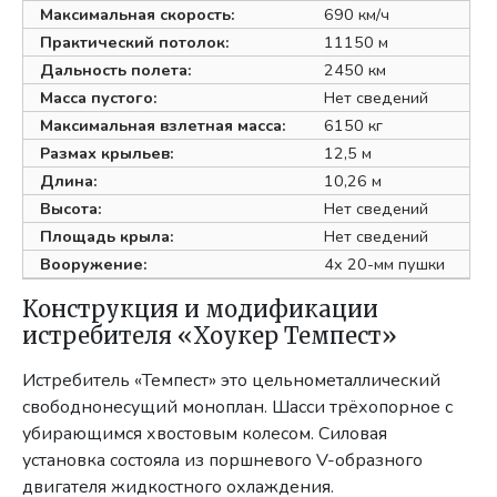
Максимальная скорость:
690 км/ч
Практический потолок:
11150 м
Дальность полета:
2450 км
Масса пустого:
Нет сведений
Максимальная взлетная масса:
6150 кг
Размах крыльев:
12,5 м
Длина:
10,26 м
Высота:
Нет сведений
Площадь крыла:
Нет сведений
Вооружение:
4х 20-мм пушки
Конструкция и модификации
истребителя «Хоукер Темпест»
Истребитель «Темпест» это цельнометаллический
свободнонесущий моноплан. Шасси трёхопорное с
убирающимся хвостовым колесом. Силовая
установка состояла из поршневого V-образного
двигателя жидкостного охлаждения.