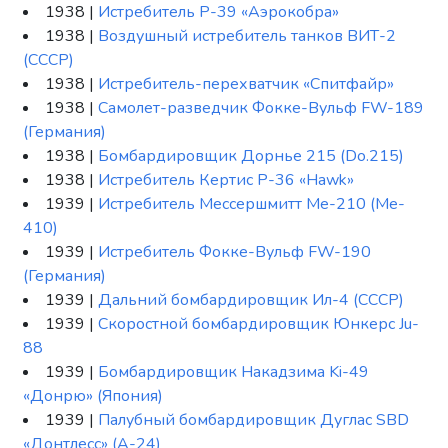
1938 |
Истребитель P-39 «Аэрокобра»
1938 |
Воздушный истребитель танков ВИТ-2
(СССР)
1938 |
Истребитель-перехватчик «Спитфайр»
1938 |
Самолет-разведчик Фокке-Вульф FW-189
(Германия)
1938 |
Бомбардировщик Дорнье 215 (Do.215)
1938 |
Истребитель Кертис P-36 «Hawk»
1939 |
Истребитель Мессершмитт Me-210 (Me-
410)
1939 |
Истребитель Фокке-Вульф FW-190
(Германия)
1939 |
Дальний бомбардировщик Ил-4 (СССР)
1939 |
Скоростной бомбардировщик Юнкерс Ju-
88
1939 |
Бомбардировщик Накадзима Ki-49
«Донрю» (Япония)
1939 |
Палубный бомбардировщик Дуглас SBD
«Донтлесс» (A-24)