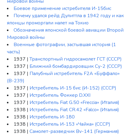
мировой войны
Боевое применение истребителя И-15бис
Почему удался рейд Дулиттла в 1942 году и как
японцы проморгали налет на Токио
Обозначения японской боевой авиации Второй
Мировой войны
Военные фотографии, застывшая история (1
часть)
1937 |
Транспортный гидросамолет ГСТ (СССР)
1937 |
Ближний бомбардировщик Су-2 (СССР)
1937 |
Палубный истребитель F2A «Буффало»
(В-239)
1937 |
Истребитель И-15 бис (И-152) (СССР)
1937 |
Истребитель Фоккер D.XXI
1937 |
Истребитель Fiat G.50 «Freccia» (Италия)
1938 |
Истребитель Fiat CR.42 «Falco» (Италия)
1938 |
Истребитель И-180
1938 |
Истребитель И-153 «Чайка» (СССР)
1938 |
Самолет-разведчик Bv-141 (Германия)