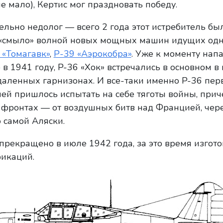
 мало), Кертис мог праздновать победу.
ельно недолог — всего 2 года этот истребитель был
 «смыло» волной новых мощных машин идущих одн
 «Томагавк»
,
Р-39 «Аэрокобра»
. Уже к моменту нап
 1941 году, P-36 «Хок» встречались в основном в 
даленных гарнизонах. И все-таки именно P-36 пер
ей пришлось испытать на себе тяготы войны, при
 фронтах — от воздушных битв над Францией, чер
 самой Аляски.
прекращено в июле 1942 года, за это время изгот
икаций.