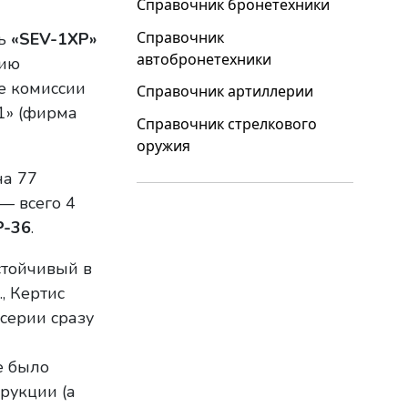
Справочник бронетехники
Справочник
ль
«SEV-1XP»
автобронетехники
сию
ие комиссии
Справочник артиллерии
1» (фирма
Справочник стрелкового
оружия
на 77
— всего 4
P-36
.
стойчивый в
, Кертис
серии сразу
е было
рукции (а