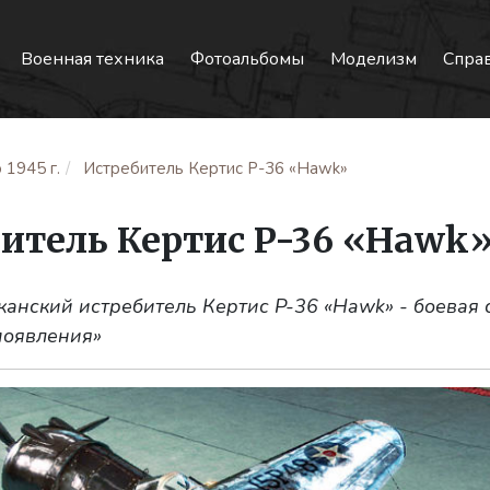
Военная техника
Фотоальбомы
Моделизм
Спра
 1945 г.
Истребитель Кертис P-36 «Hawk»
итель Кертис P-36 «Hawk
канский истребитель Кертис P-36 «Hawk» - боевая 
появления»