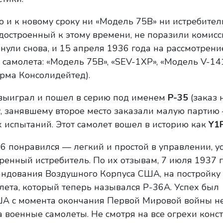
о и к новому сроку ни «Модель 75В» ни истребите
 достроенный к этому времени, не поразили комис
нули снова, и 15 апреля 1936 года на рассмотрен
 самолета: «Модель 75В», «SEV-1XP», «Модель V-14
ирма Консолидейтед).
 выиграл и пошел в серию под именем
P-35
(заказ 
у, занявшему второе место заказали малую партию 
испытаний. Этот самолет вошел в историю как
Y1
 понравился — легкий и простой в управлении, у
енный истребитель. По их отзывам, 7 июля 1937 г.
андования Воздушного Корпуса США, на постройку 
лета, который теперь назывался Р-36А. Успех был
 с момента окончания Первой Мировой войны н
а военные самолеты. Не смотря на все огрехи конст