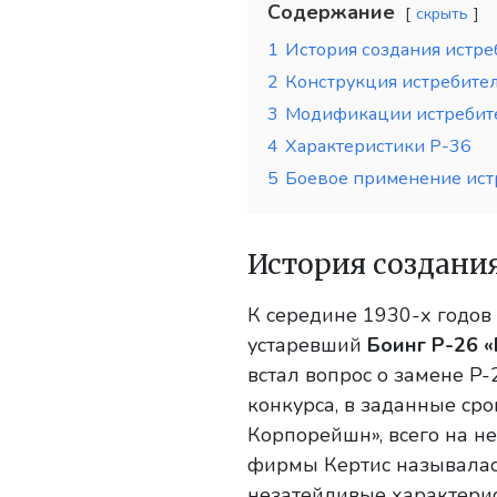
Содержание
скрыть
1
История создания истре
2
Конструкция истребител
3
Модификации истребите
4
Характеристики P-36
5
Боевое применение ист
История создани
К середине 1930-х годо
устаревший
Боинг Р-26 
встал вопрос о замене P
конкурса, в заданные ср
Корпорейшн», всего на н
фирмы Кертис называла
незатейливые характерис