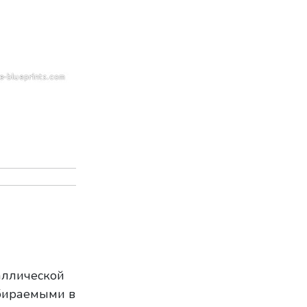
аллической
убираемыми в