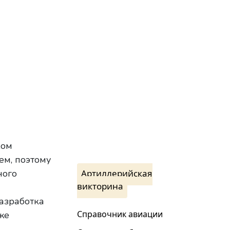
ком
ем, поэтому
Артиллерийская
ного
викторина
азработка
Справочник авиации
же