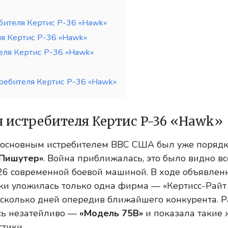
бителя Кертис P-36 «Hawk»
я Кертис P-36 «Hawk»
ля Кертис P-36 «Hawk»
ребителя Кертис P-36 «Hawk»
я истребителя Кертис P-36 «Hawk»
в основным истребителем ВВС США был уже поряд
«Пишутер»
. Война приближалась, это было видно вс
-26 современной боевой машиной. В ходе объявлен
оки уложилась только одна фирма — «Кертисс-Райт
есколько дней опередив ближайшего конкурента. Р
сь незатейливо —
«Модель 75В»
и показала такие 
тики.