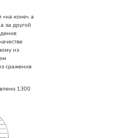
 «на коне», а
а за другой
адения
качестве
вому из
чем
ез сражения
овлено 1300