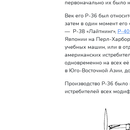
первоначально их было не
Век его Р-36 был относит
затем в один момент его
— Р-38 «Лайтнинг»,
Р-40
Яяпонии на Перл-Харбор в
учебных машин, или в от
американских истребител
одновременно на всех её
в Юго-Восточной Азии, до
Производство P-36 было 
истребителей всех модиф