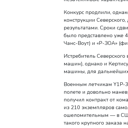
Конкурс продлили, однак
конструкции Северского,
результатами. Сроки сдви
было представлено уже 4
Чанс-Воут) и «Р-ЗОА» (ф
Истребитель Северского
машин), однако и Кертис
машины, для дальнейших 
Военным летчикам Y1P-36
полете и довольно маневр
получил контракт от ком
из 210 экземпляров само
ошеломительным — в США
такого крупного заказа н