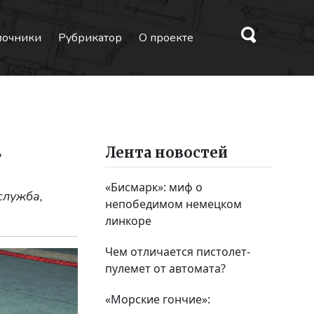
вочники
Рубрикатор
О проекте
»
Лента новостей
«Бисмарк»: миф о
служба,
непобедимом немецком
линкоре
Чем отличается пистолет-
пулемет от автомата?
«Морские гончие»: