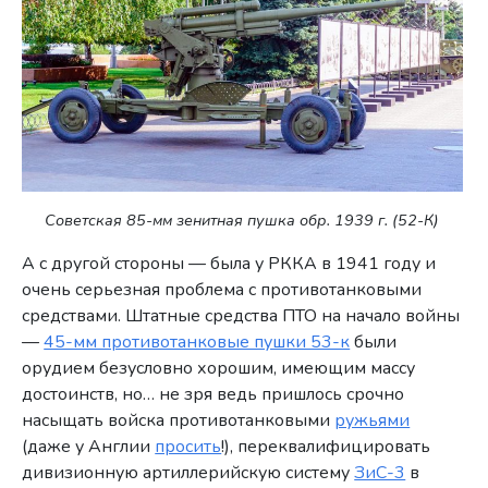
Советская 85-мм зенитная пушка обр. 1939 г. (52-К)
А с другой стороны — была у РККА в 1941 году и
очень серьезная проблема с противотанковыми
средствами. Штатные средства ПТО на начало войны
—
45-мм противотанковые пушки 53-к
были
орудием безусловно хорошим, имеющим массу
достоинств, но… не зря ведь пришлось срочно
насыщать войска противотанковыми
ружьями
(даже у Англии
просить
!), переквалифицировать
дивизионную артиллерийскую систему
ЗиС-3
в