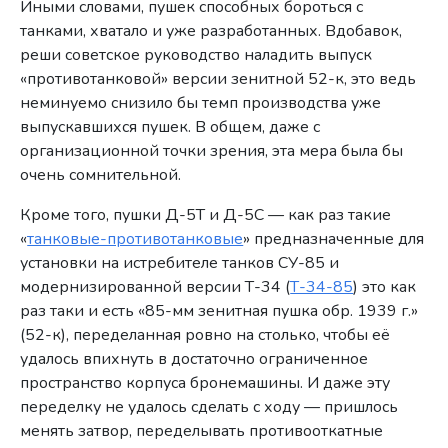
Иными словами, пушек способных бороться с
танками, хватало и уже разработанных. Вдобавок,
реши советское руководство наладить выпуск
«противотанковой» версии зенитной 52-к, это ведь
неминуемо снизило бы темп производства уже
выпускавшихся пушек. В общем, даже с
организационной точки зрения, эта мера была бы
очень сомнительной.
Кроме того, пушки Д-5Т и Д-5С — как раз такие
«
танковые-противотанковые
» предназначенные для
установки на истребителе танков СУ-85 и
модернизированной версии Т-34 (
Т-34-85
) это как
раз таки и есть «85-мм зенитная пушка обр. 1939 г.»
(52-к), переделанная ровно на столько, чтобы её
удалось впихнуть в достаточно ограниченное
пространство корпуса бронемашины. И даже эту
переделку не удалось сделать с ходу — пришлось
менять затвор, переделывать противооткатные