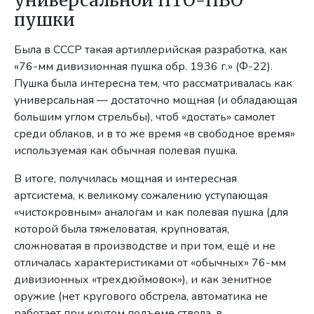
универсальной ПТО-ПВО
пушки
Была в СССР такая артиллерийская разработка, как
«76-мм дивизионная пушка обр. 1936 г.» (Ф-22).
Пушка была интересна тем, что рассматривалась как
универсальная — достаточно мощная (и обладающая
большим углом стрельбы), чтоб «достать» самолет
среди облаков, и в то же время «в свободное время»
используемая как обычная полевая пушка.
В итоге, получилась мощная и интересная
артсистема, к великому сожалению уступающая
«чистокровным» аналогам и как полевая пушка (для
которой была тяжеловатая, крупноватая,
сложноватая в производстве и при том, ещё и не
отличалась характеристиками от «обычных» 76-мм
дивизионных «трехдюймовок»), и как зенитное
оружие (нет кругового обстрела, автоматика не
работает при крутом подъеме ствола, в