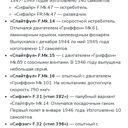
1947-1949 годах изготовлено 140 самолётов.
«Сифайр» F.Mk.47 — истребитель.
«Сифайр» FR.Mk.47 — разведчик.
«Спайтфул» F.Mk.14
— скоростной истребитель.
Отличался двигателем «Гриффон» Mk.61,
ламинарным крылом, каплевидным фонарём.
Выпускался с декабря 1944 по май 1945 года
изготовлено 17 самолётов.
«Спайтфул» F.Mk.15
— с двигателем «Гриффон»
Mk.89 с соосными винтами. В 1946 году выпущена
небольшая серия.
«Спайтфул» F.Mk.16
— опытный с двигателем
«Гриффон» Mk.101. На испытаниях достигнута
скорость 790 км/ч.
«Сифэнг» F.31 («тип 382»)
— палубный вариант
«Спайтфул» Mk.14. Отличался посадочным гаком.
Первый полёт в январе 1946 года. Изготовлено 10
самолётов.
«Сифэнг» F.32 («тип 396»)
— опытный с