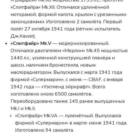
«Спитфайра» Mk.XII. Отличался удлинённой
моторамой, формой капота, крылом с урезанными
законцовками. Изготовлено 2 самолёта. Первый
полёт 27 октября 1941 года (лётчик-испытатель
Дж.Квилл).
«Спитфайр» Mk.V
— модернизированный.
Отличался двигателем «Мерлин» Mk.45 мощностью
1440 л.с., усиленной конструкцией планёра и
шасси, наличием бронестекла, новым
маслорадиатором. Выпускался с марта 1941 года
фирмой «Супермарин», с июня — CBAF, с января
1942 года — «Уэстленд эйркрафт». Всего
изготовлено около 6500 самолётов.
Переоборудовано также 145 ранее выпущенных
Mk.I и Mk.II.
«Спитфайр» Mk.VA — пулемётный. Выпускался
фирмой «Супермарин» в марте-июне 1941 года.
Изготовлено 94 самолёта.