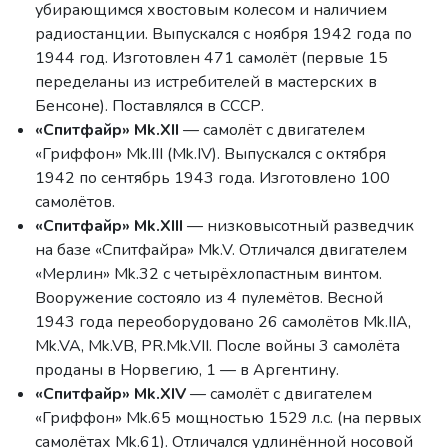
убирающимся хвостовым колесом и наличием
радиостанции. Выпускался с ноября 1942 года по
1944 год. Изготовлен 471 самолёт (первые 15
переделаны из истребителей в мастерских в
Бенсоне). Поставлялся в СССР.
«Спитфайр» Mk.XII
— самолёт с двигателем
«Гриффон» Mk.III (Mk.IV). Выпускался с октября
1942 по сентябрь 1943 года. Изготовлено 100
самолётов.
«Спитфайр» Mk.XIII
— низковысотный разведчик
на базе «Спитфайра» Mk.V. Отличался двигателем
«Мерлин» Mk.32 с четырёхлопастным винтом.
Вооружение состояло из 4 пулемётов. Весной
1943 года переоборудовано 26 самолётов Mk.IIA,
Mk.VA, Mk.VB, PR.Mk.VII. После войны 3 самолёта
проданы в Норвегию, 1 — в Аргентину.
«Спитфайр» Mk.XIV
— самолёт с двигателем
«Гриффон» Mk.65 мощностью 1529 л.с. (на первых
самолётах Mk.61). Отличался удлинённой носовой