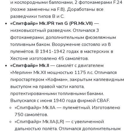
и кослородными баллонами, 2 фотокамерами F.24
(позже заменены на F.8). Доработаны все
разведчики типов B и C.
«Спитфайр» Mk.IPR тип G (PR.Mk.VII)
—
низковысотный разведчик. Отличался 3
фотокамерами, дополнительным фюзеляжным
топливным баком. Вооружение состояло из 8
пулемётов. В 1941-1942 годах в мастерских в
Хестоне изготовлено 45 самолётов.
«Спитфайр» Mk.II
— самолёт с двигателем
«Мерлин» Mk.XII мощностью 1175 л.с. Отличался
пиростартером «Кофман», закрытым каплевидным
выступом на правой части капота,
протектированными топливными баками.
Выпускался с июня 1940 года фирмой CBAF.
«Спитфайр» Mk.IIA — пулемётный. Изготовлено
750 самолётов.
«Спитфайр» Mk.IIA(LR) — с увеличенной
дальностью полёта. Отличался дополнительным