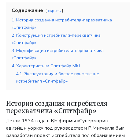
Содержание
скрыть
1
История создания истребителя-перехватчика
«Спитфайр»
2
Конструкция истребителя-перехватчика
«Спитфайр»
3
Модификации истребителя-перехватчика
«Спитфайр»
4
Характеристики Спитфайр Mk.I
4.1
Эксплуатация и боевое применение
истребителя «Спитфайр»
История создания истребителя-
перехватчика «Спитфайр»
Летом 1934 года в КБ фирмы «Супермарин
авиэйшн уоркс» под руководством Р.Митчелла был
разработан проект истребителя под обозначением