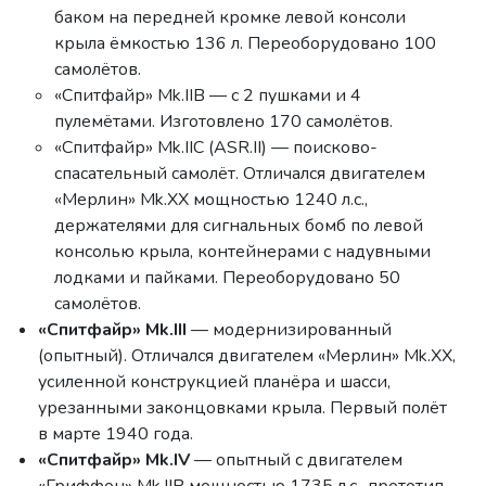
баком на передней кромке левой консоли
крыла ёмкостью 136 л. Переоборудовано 100
самолётов.
«Спитфайр» Mk.IIB — с 2 пушками и 4
пулемётами. Изготовлено 170 самолётов.
«Спитфайр» Mk.IIC (ASR.II) — поисково-
спасательный самолёт. Отличался двигателем
«Мерлин» Mk.XX мощностью 1240 л.с.,
держателями для сигнальных бомб по левой
консолью крыла, контейнерами с надувными
лодками и пайками. Переоборудовано 50
самолётов.
«Спитфайр» Mk.III
— модернизированный
(опытный). Отличался двигателем «Мерлин» Mk.XX,
усиленной конструкцией планёра и шасси,
урезанными законцовками крыла. Первый полёт
в марте 1940 года.
«Спитфайр» Mk.IV
— опытный с двигателем
«Гриффон» Mk.IIB мощностью 1735 л.с., прототип