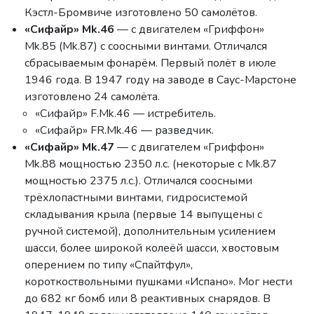
Кэстл-Бромвиче изготовлено 50 самолётов.
«Сифайр» Mk.46
— с двигателем «Гриффон»
Mk.85 (Mk.87) с соосными винтами. Отличался
сбрасываемым фонарём. Первый полёт в июле
1946 года. В 1947 году на заводе в Саус-Марстоне
изготовлено 24 самолёта.
«Сифайр» F.Mk.46 — истребитель.
«Сифайр» FR.Mk.46 — разведчик.
«Сифайр» Mk.47
— с двигателем «Гриффон»
Mk.88 мощностью 2350 л.с. (некоторые с Mk.87
мощностью 2375 л.с.). Отличался соосными
трёхлопастными винтами, гидросистемой
складывания крыла (первые 14 выпущены с
ручной системой), дополнительным усилением
шасси, более широкой колеёй шасси, хвостовым
оперением по типу «Спайтфул»,
короткоствольными пушками «Испано». Мог нести
до 682 кг бомб или 8 реактивных снарядов. В