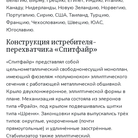
Бельгию, Бирму, Грецию, Египет, Индию, Италию,
Канаду, Нидерланды, Новую Зеландию, Норвегию,
Португалию, Сирию, США, Таиланд, Турцию,
Францию, Чехословакию, Швецию, ЮАС,
Югославию.
Конструкция истребителя-
перехватчика «Спитфайр»
«Спитфайр» представлял собой
цельнометаллический свободнонесущий моноплан,
имеющий фюзеляж «полумонокок» эллиптического
сечения с работающей металлической обшивкой.
Крыло двухлонжеронное, эллиптической формы в
плане. Механизация крыла состояла из элеронов
типа «Фрайз», под крылом подвешивались щитки
типа «Шренк». Законцовки крыла выпускались трёх
типов: округлые, укороченные (почти
прямоугольные) и удлинённые заострённые.
Стабилизатор также эллиптический.