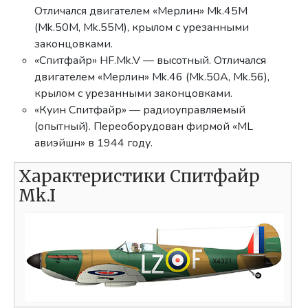
Отличался двигателем «Мерлин» Mk.45M
(Mk.50M, Mk.55M), крылом с урезанными
законцовками.
«Спитфайр» HF.Mk.V — высотный. Отличался
двигателем «Мерлин» Mk.46 (Mk.50A, Mk.56),
крылом с урезанными законцовками.
«Куин Спитфайр» — радиоуправляемый
(опытный). Переоборудован фирмой «ML
авиэйшн» в 1944 году.
Характеристики Спитфайр
Mk.I