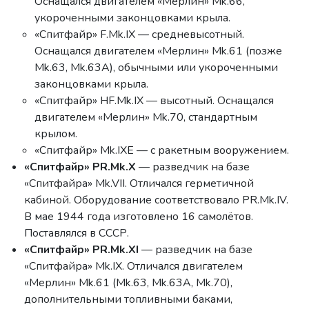
Оснащался двигателем «Мерлин» Mk.66,
укороченными законцовками крыла.
«Спитфайр» F.Mk.IX — средневысотный.
Оснащался двигателем «Мерлин» Mk.61 (позже
Mk.63, Mk.63A), обычными или укороченными
законцовками крыла.
«Спитфайр» HF.Mk.IX — высотный. Оснащался
двигателем «Мерлин» Mk.70, стандартным
крылом.
«Спитфайр» Mk.IXE — с ракетным вооружением.
«Спитфайр» PR.Mk.X
— разведчик на базе
«Спитфайра» Mk.VII. Отличался герметичной
кабиной. Оборудование соответствовало PR.Mk.IV.
В мае 1944 года изготовлено 16 самолётов.
Поставлялся в СССР.
«Спитфайр» PR.Mk.XI
— разведчик на базе
«Спитфайра» Mk.IX. Отличался двигателем
«Мерлин» Mk.61 (Mk.63, Mk.63A, Mk.70),
дополнительными топливными баками,