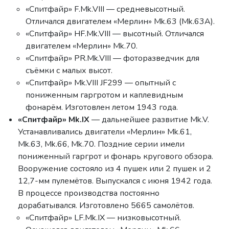
«Спитфайр» F.Mk.VIII — средневысотный.
Отличался двигателем «Мерлин» Mk.63 (Mk.63A).
«Спитфайр» HF.Mk.VIII — высотный. Отличался
двигателем «Мерлин» Mk.70.
«Спитфайр» PR.Mk.VIII — фоторазведчик для
съёмки с малых высот.
«Спитфайр» Mk.VIII JF299 — опытный с
пониженным гаргротом и каплевидным
фонарём. Изготовлен летом 1943 года.
«Спитфайр» Mk.IX
— дальнейшее развитие Mk.V.
Устанавливались двигатели «Мерлин» Mk.61,
Mk.63, Mk.66, Mk.70. Поздние серии имели
пониженный гаргрот и фонарь кругового обзора.
Вооружение состояло из 4 пушек или 2 пушек и 2
12,7-мм пулемётов. Выпускался с июня 1942 года.
В процессе производства постоянно
дорабатывался. Изготовлено 5665 самолётов.
«Спитфайр» LF.Mk.IX — низковысотный.