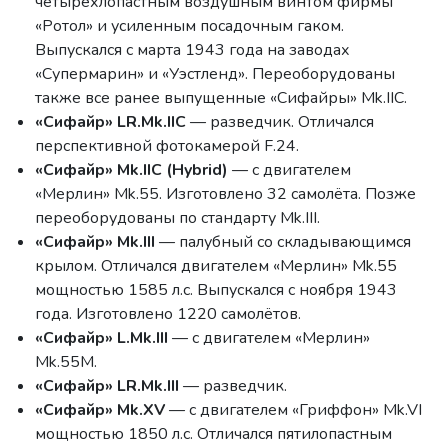
четырёхлопастным воздушным винтом фирмы
«Ротол» и усиленным посадочным гаком.
Выпускался с марта 1943 года на заводах
«Супермарин» и «Уэстленд». Переоборудованы
также все ранее выпущенные «Сифайры» Mk.IIC.
«Сифайр» LR.Mk.IIC
— разведчик. Отличался
перспективной фотокамерой F.24.
«Сифайр» Mk.IIC (Hybrid)
— с двигателем
«Мерлин» Mk.55. Изготовлено 32 самолёта. Позже
переоборудованы по стандарту Mk.III.
«Сифайр» Mk.III
— палубный со складывающимся
крылом. Отличался двигателем «Мерлин» Mk.55
мощностью 1585 л.с. Выпускался с ноября 1943
года. Изготовлено 1220 самолётов.
«Сифайр» L.Mk.III
— с двигателем «Мерлин»
Mk.55M.
«Сифайр» LR.Mk.III
— разведчик.
«Сифайр» Mk.XV
— с двигателем «Гриффон» Mk.VI
мощностью 1850 л.с. Отличался пятилопастным