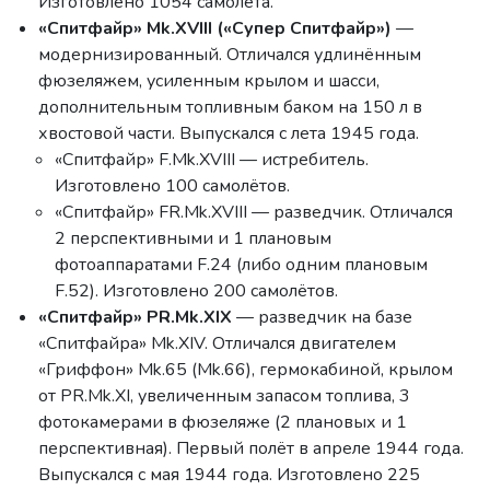
Изготовлено 1054 самолёта.
«Спитфайр» Mk.XVIII («Супер Спитфайр»)
—
модернизированный. Отличался удлинённым
фюзеляжем, усиленным крылом и шасси,
дополнительным топливным баком на 150 л в
хвостовой части. Выпускался с лета 1945 года.
«Спитфайр» F.Mk.XVIII — истребитель.
Изготовлено 100 самолётов.
«Спитфайр» FR.Mk.XVIII — разведчик. Отличался
2 перспективными и 1 плановым
фотоаппаратами F.24 (либо одним плановым
F.52). Изготовлено 200 самолётов.
«Спитфайр» PR.Mk.XIX
— разведчик на базе
«Спитфайра» Mk.XIV. Отличался двигателем
«Гриффон» Mk.65 (Mk.66), гермокабиной, крылом
от PR.Mk.XI, увеличенным запасом топлива, 3
фотокамерами в фюзеляже (2 плановых и 1
перспективная). Первый полёт в апреле 1944 года.
Выпускался с мая 1944 года. Изготовлено 225