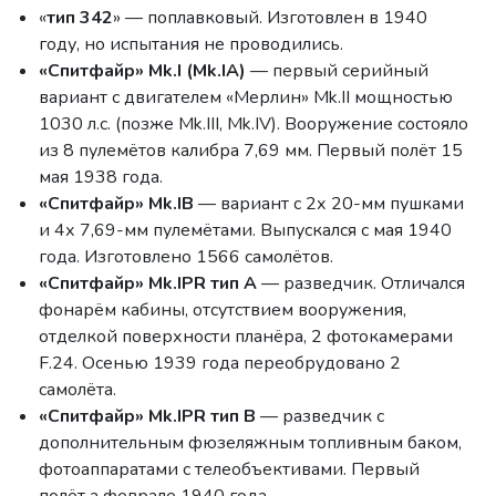
«
тип 342
» — поплавковый. Изготовлен в 1940
году, но испытания не проводились.
«Спитфайр» Mk.I (Mk.IA)
— первый серийный
вариант с двигателем «Мерлин» Mk.II мощностью
1030 л.с. (позже Mk.III, Mk.IV). Вооружение состояло
из 8 пулемётов калибра 7,69 мм. Первый полёт 15
мая 1938 года.
«Спитфайр» Mk.IB
— вариант с 2х 20-мм пушками
и 4х 7,69-мм пулемётами. Выпускался с мая 1940
года. Изготовлено 1566 самолётов.
«Спитфайр» Mk.IPR тип A
— разведчик. Отличался
фонарём кабины, отсутствием вооружения,
отделкой поверхности планёра, 2 фотокамерами
F.24. Осенью 1939 года переобрудовано 2
самолёта.
«Спитфайр» Mk.IPR тип B
— разведчик с
дополнительным фюзеляжным топливным баком,
фотоаппаратами с телеобъективами. Первый
полёт а феврале 1940 года.