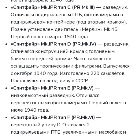
«Спитфайр» Mk.IPR тип C (PR.Mk.III)
— разведчик.
Отличался подкрыльевым ПТБ, фотокамерами в
подкрыльевом контейнере (под вторым крылом).
Позже установлен двигатель «Мерлин» Mk.45.
Первый полёт в марте 1940 года.
«Спитфайр» Mk.IPR тип D (PR.Mk.IV)
— разведчик.
Отличался конструкцией крыла с топливным
баком в передней кромке. Часть самолётов
оснащадить тропическими фильтрами. Выпускался
с октября 1940 года. Изготовлено 229 самолётов.
Поставлялся по ленд-лизу в СССР.
«Спитфайр» Mk.IPR тип E (PR.Mk.V)
—
низковысотный разведчик. Отличался
перспективными фотокамерами. Первый полёт в
июле 1940 года.
«Спитфайр» Mk.IPR тип F (PR.Mk.VI)
—
переходный у типу D. Отличался 2
подкрыльевыми ПТБ, увеличенными маслобаком