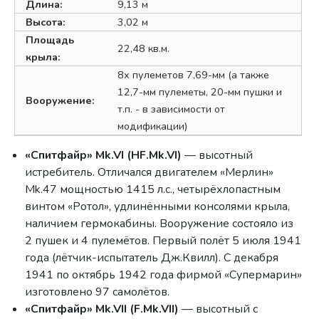
Длина:
9,13 м
Высота:
3,02 м
Площадь
22,48 кв.м.
крыла:
8х пулеметов 7,69-мм (а также
12,7-мм пулеметы, 20-мм пушки и
Вооружение:
т.п. - в зависимости от
модификации)
«Спитфайр» Mk.VI (HF.Mk.VI)
— высотный
истребитель. Отличался двигателем «Мерлин»
Mk.47 мощностью 1415 л.с., четырёхлопастным
винтом «Ротол», удлинёнными консолями крыла,
наличием гермокабины. Вооружение состояло из
2 пушек и 4 пулемётов. Первый полёт 5 июля 1941
года (лётчик-испытатель Дж.Квилл). С декабря
1941 по октябрь 1942 года фирмой «Супермарин»
изготовлено 97 самолётов.
«Спитфайр» Mk.VII (F.Mk.VII)
— высотный с