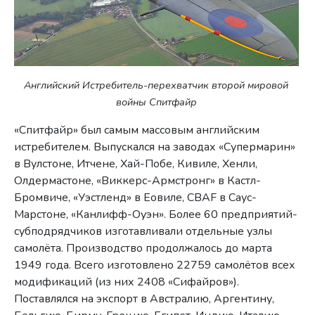
Английский Истребитель-перехватчик второй мировой
войны Спитфайр
«Спитфайр» был самым массовым английским
истребителем. Выпускался на заводах «Супермарин»
в Вулстоне, Итчене, Хай-Побе, Кивиле, Хенли,
Олдермастоне, «Виккерс-Армстронг» в Кастл-
Бромвиче, «Уэстленд» в Еовиле, CBAF в Саус-
Марстоне, «Канлифф-Оуэн». Более 60 предприятий-
субподрядчиков изготавливали отдельные узлы
самолёта. Производство продолжалось до марта
1949 года. Всего изготовлено 22759 самолётов всех
модификаций (из них 2408 «Сифайров»).
Поставлялся на экспорт в Австралию, Аргентину,