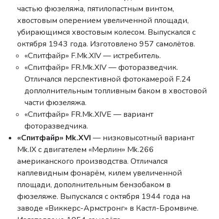
частью фюзеляжа, пятилопастным винтом,
хвостовым оперением увеличенной площади,
убирающимся хвостовым колесом. Выпускался с
октября 1943 года. Изготовлено 957 самолётов.
«Спитфайр» F.Mk.XIV — истребитель.
«Спитфайр» FR.Mk.XIV — фоторазведчик.
Отличался перспективной фотокамерой F.24
доплолнительным топливным баком в хвостовой
части фюзеляжа.
«Спитфайр» FR.Mk.XIVE — вариант
фоторазведчика.
«Спитфайр» Mk.XVI
— низковысотный вариант
Mk.IX с двигателем «Мерлин» Mk.266
американского производства. Отличался
каплевидным фонарём, килем увеличенной
площади, дополнительным бензобаком в
фюзеляже. Выпускался с октября 1944 года на
заводе «Виккерс-Армстронг» в Кастл-Бромвиче.