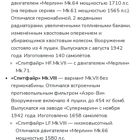
двигателем «Мерлин» Mk.64 мощностью 1710 л.с.
(на первых сериях — Mk.61 мощностью 1565 л.с.).
Отличался гермокабиной, 2 водяными
радиаторами, увеличенными топливными баками,
изменённым хвостовым оперением и
убирающимся хвостовым колесом. Вооружение
состояло из 4 пушек. Выпускался с августа 1942
года. Изготовлено 140 самолётов.
«Спитфайр» HF.Mk.VII — с двигателем «Мерлин»
Mk.71.
«Спитфайр» Mk.VIII
— вариант Mk.VII без
гермокабины. Отличался встроенным
противопыльным фильтром «Аэро-Ви».
Вооружение включало 4 пушки, до 454 кг бомб.
Выпускался на заводе «Супермарин» с ноября
1942 года. Изготовлено 1658 самолётов.
«Спитфайр» LF.Mk.VIII — низковысотный.
Отличался двигателем «Мерлин» Mk.66
мощностью 1580 л.с.