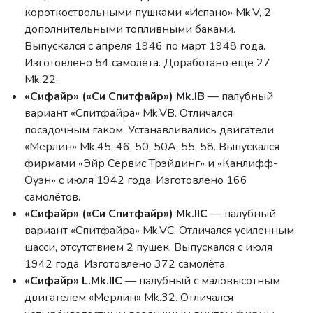
короткоствольными пушками «Испано» Mk.V, 2
дополнительными топливными баками.
Выпускался с апреля 1946 по март 1948 года.
Изготовлено 54 самолёта. Доработано ещё 27
Mk.22.
«Сифайр» («Си Спитфайр») Mk.IB
— палубный
вариант «Спитфайра» Mk.VB. Отличался
посадочным гаком. Устанавливались двигатели
«Мерлин» Mk.45, 46, 50, 50A, 55, 58. Выпускался
фирмами «Эйр Сервис Трэйдинг» и «Канлифф-
Оуэн» с июля 1942 года. Изготовлено 166
самолётов.
«Сифайр» («Си Спитфайр») Mk.IIC
— палубный
вариант «Спитфайра» Mk.VC. Отличался усиленным
шасси, отсутствием 2 пушек. Выпускался с июля
1942 года. Изготовлено 372 самолёта.
«Сифайр» L.Mk.IIC
— палубный с маловысотным
двигателем «Мерлин» Mk.32. Отличался