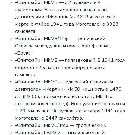
«Спитфайр» Mk.VB — с 2 пушками и 4
пулемётами. Часть самолётов оснащалась
двигателями «Мерлин» Mk.46. Выпускался в
марте-октябре 1941 года. Изготовлено 3923
самолёта.
«Спитфайр» Mk.VB/Trop — тропический.
Отличался воздушным фильтром фильмы
«Воукс».
«Спитфайр» Mk.VB — поплавковый. В 1941 году
фирмой «Фолланд» переоборудовано 3
самолёта.
«Спитфайр» Mk.VC — пушечный. Отличался
двигателем «Мерлин» Mk.50 мощностью 1470
л.с. (Mk.55), стойками колёс по типу Mk.III (с
выносом колёс вперёд). Вооружение состояло из
4 20-мм пушек. Выпускался с октября 1941 года.
Изготовлено 2447 самолётов.
«Спитфайр» Mk.VC/Trop — тропический.
«Спитфайр» LF.Mk.V — низковысотный.