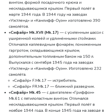
винтом, формой посадочного крюка и
нескладывающимся крылом. Первый полёт в
марте 1944 года. В 1944 году на заводах
«Уэстленд» и «Канлифф-Оуэн» изготовлено 390
самолётов.
«Сифайр» Mk.XVII (Mk.17)
— с усиленным шасси с
уширенной колеёй и удлинёнными стойками.
Отличался каплевидным фонарём, пониженным
гаргротом, складывающимся крылом,
дополнительным топливным баком на 150 л.
Выпускался с сентября 1945 года на заводах
«Уэстленд» и «Канлифф-Оуэн». Изготовлено 232
самолёта.
«Сифайр» F.Mk.17 — истребитель.
«Сифайр» FR.Mk.17 — ближний разведчик.
«Сифайр» Mk.45
— с двигателем «Гриффон»
Mk.61 с пятилопастным винтом. Отличался
нескладывающимся крылом. Первый полёт в
ноябре 1944 года. В конце 1945 года на заводе в