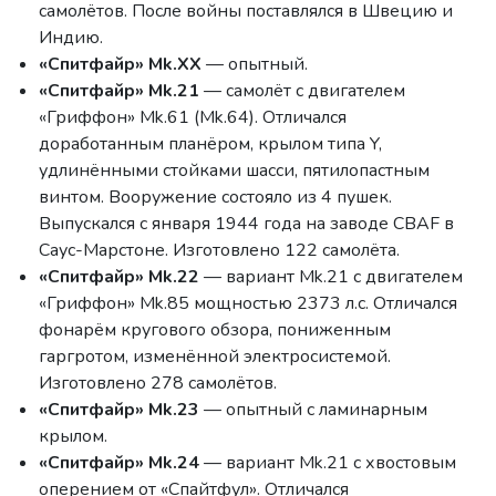
самолётов. После войны поставлялся в Швецию и
Индию.
«Спитфайр» Mk.XX
— опытный.
«Спитфайр» Mk.21
— самолёт с двигателем
«Гриффон» Mk.61 (Mk.64). Отличался
доработанным планёром, крылом типа Y,
удлинёнными стойками шасси, пятилопастным
винтом. Вооружение состояло из 4 пушек.
Выпускался с января 1944 года на заводе CBAF в
Саус-Марстоне. Изготовлено 122 самолёта.
«Спитфайр» Mk.22
— вариант Mk.21 с двигателем
«Гриффон» Mk.85 мощностью 2373 л.с. Отличался
фонарём кругового обзора, пониженным
гаргротом, изменённой электросистемой.
Изготовлено 278 самолётов.
«Спитфайр» Mk.23
— опытный с ламинарным
крылом.
«Спитфайр» Mk.24
— вариант Mk.21 с хвостовым
оперением от «Спайтфул». Отличался