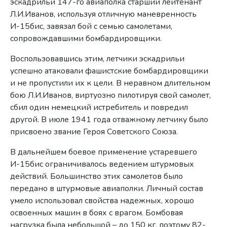
эскадрильи 147-го авиаполка старший лейтенант
Л.И.Иванов, используя отличную маневренность
И-15бис, завязал бой с семью самолетами,
сопровождавшими бомбардировщики.
Воспользовавшись этим, летчики эскадрильи
успешно атаковали фашистские бомбардировщики
и не пропустили их к цели. В неравном длительном
бою Л.И.Иванов, виртуозно пилотируя свой самолет,
сбил один немецкий истребитель и повредил
другой. В июле 1941 года отважному летчику было
присвоено звание Героя Советского Союза.
В дальнейшем боевое применение устаревшего
И-15бис ограничивалось ведением штурмовых
действий. Большинство этих самолетов было
передано в штурмовые авиаполки. Личный состав
умело использовал свойства надежных, хорошо
освоенных машин в боях с врагом. Бомбовая
нагрузка была небольшой – до 150 кг, поэтому 82-