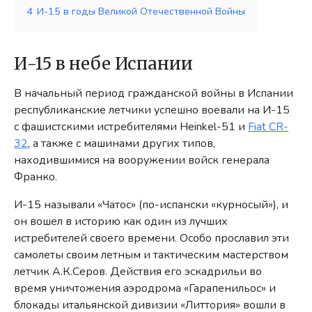
4
И-15 в годы Великой Отечественной Войны
И-15 в небе Испании
В начальный период гражданской войны в Испании
республиканские летчики успешно воевали на И-15
с фашистскими истребителями Heinkel-51 и
Fiat CR-
32
, а также с машинами других типов,
находившимися на вооружении войск генерала
Франко.
И-15 называли «Чатос» (по-испански «курносый»), и
он вошел в историю как один из лучших
истребителей своего времени. Особо прославил эти
самолеты своим летным и тактическим мастерством
летчик А.К.Серов. Действия его эскадрильи во
время уничтожения аэродрома «Гарапенильос» и
блокады итальянской дивизии «Литтория» вошли в