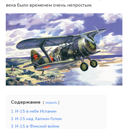
века были временем очень непростым.
Содержание
скрыть
1
И-15 в небе Испании
2
И-15 над Халхин-Голом
3
И-15 в Финской войне