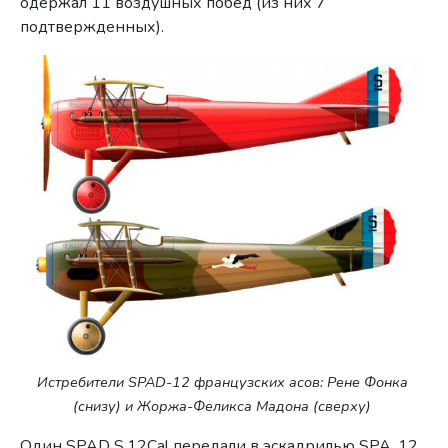
одержал 11 воздушных побед (из них 7
подтвержденных).
Истребители SPAD-12 французских асов: Рене Фонка
(снизу) и Жоржа-Феликса Мадона (сверху)
Один SPAD S.12Cal передали в эскадрилью SPA. 12,