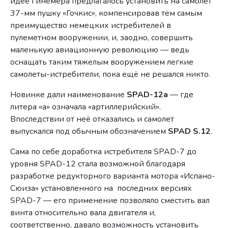
идее Гинемера предлагалось установить на самолет
37-мм пушку «Гочкис», компенсировав тем самым
преимущество немецких истребителей в
пулеметном вооружении, и, заодно, совершить
маленькую авиационную революцию — ведь
оснащать таким тяжелым вооружением легкие
самолеты-истребители, пока ещё не решался никто.
Новинке дали наименование
SPAD-12a
— где
литера «а» означала «артиллерийский».
Впоследствии от неё отказались и самолет
выпускался под обычным обозначением
SPAD S.12
.
Сама по себе доработка истребителя SPAD-7 до
уровня SPAD-12 стала возможной благодаря
разработке редукторного варианта мотора «Испано-
Сюиза» установленного на последних версиях
SPAD-7 — его применение позволяло сместить вал
винта относительно вала двигателя и,
соответственно, давало возможность установить