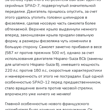
серийных SPAD-7, подвергнутый значительной
переделке. Двигатель пришлось опустить, за счет
этого удалось утопить головки цилиндров в
фюзеляже, сделав носовую часть самолета более
обтекаемой. Верхнее крыло выдвинули немного
вперед, законцовкам крыла придали овальную
форму, а размеры фюзеляжа чуть изменили в
большую сторону. Самолет заметно прибавил в весе
(587 кг против прежних 500 кг), однако за счет
использования двигателя Hispano-Suiza 8Cb (замены
для штатного Hispano-Suiza 8), имевшего мощность
220 л.с. против 180 л.с., скоростные характеристики
и маневренность от этого не пострадали. Ещё одной
особенностью SPAD-12 перед предшественником,
стало вращение винта против часовой стрелки,
впрочем,это уже ничего не меняло!
Главной особенностью нового французского
истребителя было конечно же вооружение. От