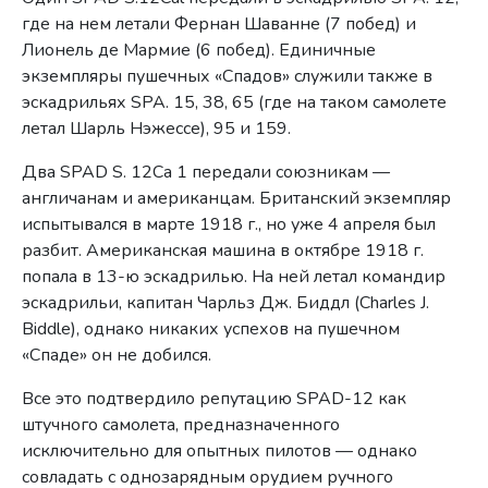
где на нем летали Фернан Шаванне (7 побед) и
Лионель де Мармие (6 побед). Единичные
экземпляры пушечных «Спадов» служили также в
эскадрильях SPA. 15, 38, 65 (где на таком самолете
летал Шарль Нэжессе), 95 и 159.
Два SPAD S. 12Са 1 передали союзникам —
англичанам и американцам. Британский экземпляр
испытывался в марте 1918 г., но уже 4 апреля был
разбит. Американская машина в октябре 1918 г.
попала в 13-ю эскадрилью. На ней летал командир
эскадрильи, капитан Чарльз Дж. Биддл (Charles J.
Biddle), однако никаких успехов на пушечном
«Спаде» он не добился.
Все это подтвердило репутацию SPAD-12 как
штучного самолета, предназначенного
исключительно для опытных пилотов — однако
совладать с однозарядным орудием ручного