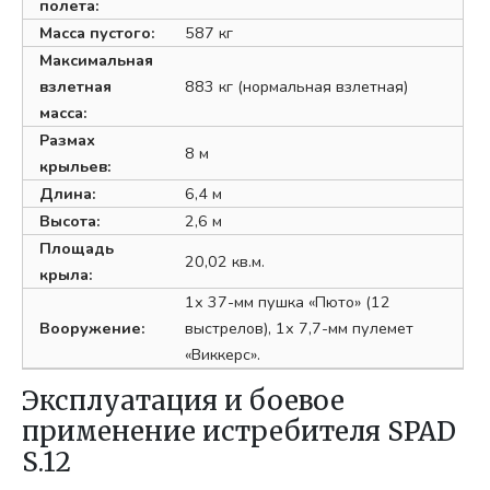
полета:
Масса пустого:
587 кг
Максимальная
взлетная
883 кг (нормальная взлетная)
масса:
Размах
8 м
крыльев:
Длина:
6,4 м
Высота:
2,6 м
Площадь
20,02 кв.м.
крыла:
1х 37-мм пушка «Пюто» (12
Вооружение:
выстрелов), 1х 7,7-мм пулемет
«Виккерс».
Эксплуатация и боевое
применение истребителя SPAD
S.12