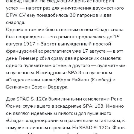
снаряд пушки. На следующий день ас повторил
успех — на этот раз для уничтожения двухместного
DFW C.V ему понадобилось 30 патронов и два
снаряда.
Однако в том же бою ответным огнем «Спад» снова
был поврежден — его ремонт продолжался до 15
августа 1917 г. За этот вынужденный простой
французский ас расплатился уже 17 августа — в этт
день Гинемер сбил сразу два вражеских самолета:
одного пулеметным огнем, а другого — пулеметным
и пушечным. В эскадрилье SPA.3 на пушечном
«Спаде» летали также Жорж Раймон (6 побед) и
Бенжамен Бозон-Вердура.
Два SPAD S. 12Ca были личными самолетами Рене
Фонка, служившего в эскадрилье SPA. 103. Именно
он являлся идеальным пилотом для пушечного
«Спада»: хладнокровным и расчетливым тактиком, к
тому же отличным стрелком. На SPAD S. 12Са Фонк