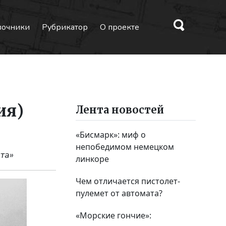
вочники
Рубрикатор
О проекте
ия)
Лента новостей
«Бисмарк»: миф о
непобедимом немецком
та»
линкоре
Чем отличается пистолет-
пулемет от автомата?
«Морские гончие»: