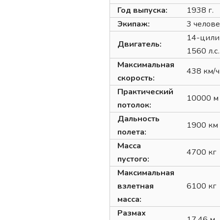
Год выпуска:
1938 г.
Экипаж:
3 челове
14-цили
Двигатель:
1560 л.с.
Максимальная
438 км/ч
скорость:
Практический
10000 м
потолок:
Дальность
1900 км
полета:
Масса
4700 кг
пустого:
Максимальная
взлетная
6100 кг
масса:
Размах
17,46 м