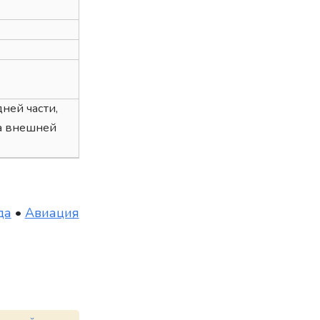
ней части,
на внешней
да
•
Авиация