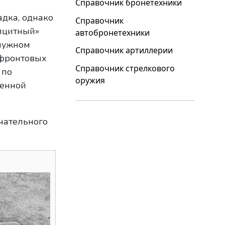
Справочник бронетехники
адка, однако
Справочник
фицитный»
автобронетехники
 нужном
Справочник артиллерии
 фронтовых
Справочник стрелкового
 по
оружия
ченной
чательного