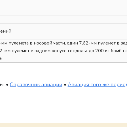
дений
-мм пулемета в носовой части, один 7,62-мм пулемет в зад
2-мм пулемет в заднем конусе гондолы, до 200 кг бомб 
е.
ы: •
Справочник авиации
•
Авиация того же перио