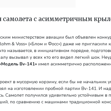
я самолета с асимметричным крыл
нским министерством авиации был объявлен конку
ohm & Voss» («Блом и Фосс») даже не пригласили к
что называется, в инициативном порядке, подготов
алу вызывал у всех кто его видел легкий шок. Неу
«Модель Bv-141»
имел асимметрично расположенн
проект в мусорную корзину, если бы не начальник 
оял на изготовлении пробной партии Bv-141. И над
ь. Самолет получился удивительно устойчивым в п
чший, по сравнению с машинами традиционной кон