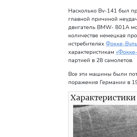
Насколько Bv-141 был пре
главной причиной неудач
двигатель BMW- 801А мо
количестве немецкая пр
истребителях
Фокке-Вул
характеристикам
«Фокке
партией в 28 самолетов.
Все эти машины были по
поражения Германии в 19
Характеристики 