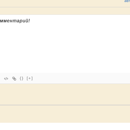
ав
{}
[+]