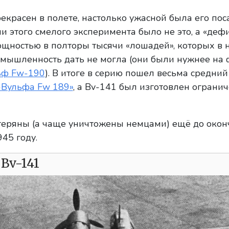
красен в полете, настолько ужасной была его пос
и этого смелого эксперимента было не это, а «де
щностью в полторы тысячи «лошадей», которых в
омышленность дать не могла (они были нужнее на
ьф Fw-190
). В итоге в серию пошел весьма средний
-Вульфа Fw 189»
, а Bv-141 был изготовлен ограни
теряны (а чаще уничтожены немцами) ещё до окон
45 году.
Bv-141