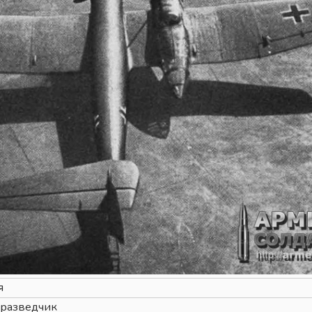
я
-разведчик