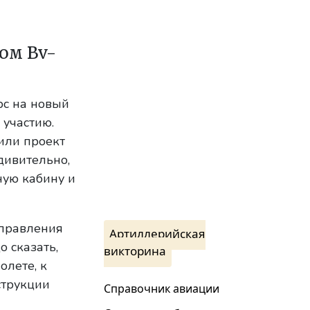
ом Bv-
рс на новый
 участию.
или проект
дивительно,
ую кабину и
управления
Артиллерийская
о сказать,
викторина
олете, к
струкции
Справочник авиации