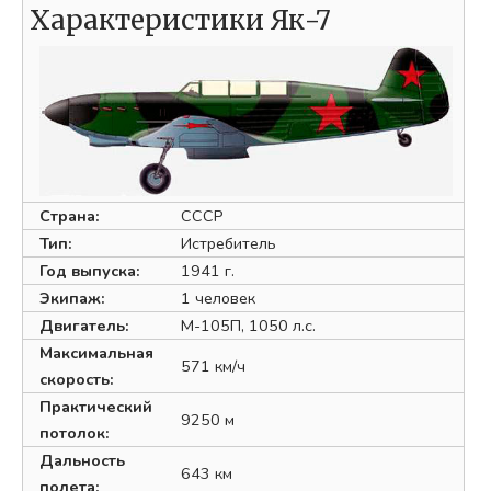
Характеристики Як-7
Страна:
СССР
Тип:
Истребитель
Год выпуска:
1941 г.
Экипаж:
1 человек
Двигатель:
М-105П, 1050 л.с.
Максимальная
571 км/ч
скорость:
Практический
9250 м
потолок:
Дальность
643 км
полета: