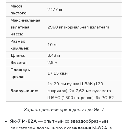
Масса
2477 кг
пустого:
Максимальная
взлетная
2960 кг (нормальная взлетная)
масса:
Размах
10 м
крыльев:
Длина:
8,48 м
Высота:
2,9 м
Площадь
17,15 кв.м.
крыла:
1× 20-мм пушка ШВАК (120
Вооружение:
снарядов), 2× 7,62-мм пулемета
ШКАС (1500 патронов), 6х РС-82
Характеристики приведены для Як-7
Як-7 М-82А
— опытный со звездообразным
двигателем воздушного охлаждения М-82А, а