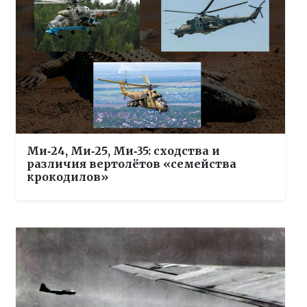
Ми‑24, Ми‑25, Ми‑35: сходства и
различия вертолётов «семейства
крокодилов»