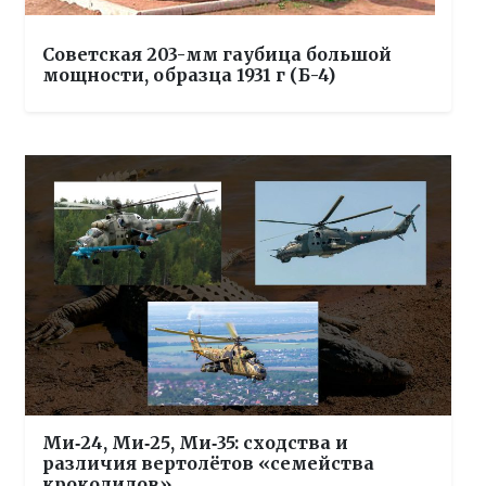
Советская 203-мм гаубица большой
мощности, образца 1931 г (Б-4)
Ми‑24, Ми‑25, Ми‑35: сходства и
различия вертолётов «семейства
крокодилов»