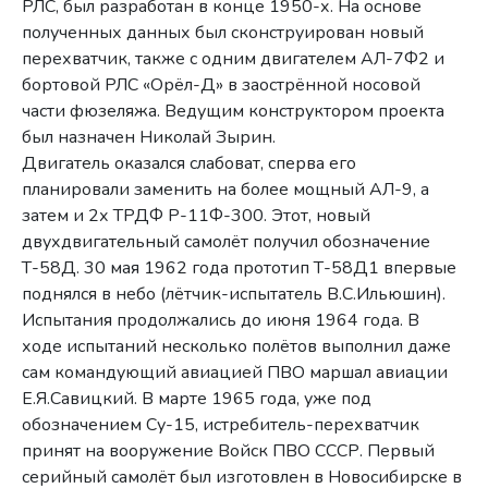
РЛС, был разработан в конце 1950-х. На основе
полученных данных был сконструирован новый
перехватчик, также с одним двигателем АЛ-7Ф2 и
бортовой РЛС «Орёл-Д» в заострённой носовой
части фюзеляжа. Ведущим конструктором проекта
был назначен Николай Зырин.
Двигатель оказался слабоват, сперва его
планировали заменить на более мощный АЛ-9, а
затем и 2х ТРДФ Р-11Ф-300. Этот, новый
двухдвигательный самолёт получил обозначение
Т-58Д. 30 мая 1962 года прототип Т-58Д1 впервые
поднялся в небо (лётчик-испытатель В.С.Ильюшин).
Испытания продолжались до июня 1964 года. В
ходе испытаний несколько полётов выполнил даже
сам командующий авиацией ПВО маршал авиации
Е.Я.Савицкий. В марте 1965 года, уже под
обозначением Су-15, истребитель-перехватчик
принят на вооружение Войск ПВО СССР. Первый
серийный самолёт был изготовлен в Новосибирске в