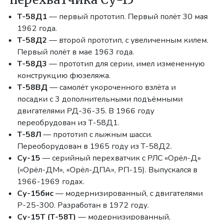
Т-58Д1
— первый прототип. Первый полёт 30 мая
1962 года.
Т-58Д2
— второй прототип, с увеличенным килем.
Первый полёт в мае 1963 года.
Т-58Д3
— прототип для серии, имел измененную
конструкцию фюзеляжа.
Т-58ВД
— самолёт укороченного взлёта и
посадки с 3 дополнительными подъёмными
двигателями РД-36-35. В 1966 году
переобрудован из Т-58Д1.
Т-58Л
— прототип с лыжным шасси.
Переоборудован в 1965 году из Т-58Д2.
Су-15
— серийный перехватчик с РЛС «Орёл-Д»
(«Орёл-ДМ», «Орёл-ДПА», РП-15). Выпускался в
1966-1969 годах.
Су-15бис
— модернизированный, с двигателями
Р-25-300. Разработан в 1972 году.
Су-15Т (Т-58Т)
— модернизированный,