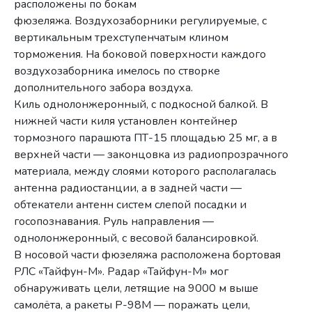
расположены по бокам
фюзеляжа. Воздухозаборники регулируемые, с
вертикальным трехступенчатым клином
торможения. На боковой поверхности каждого
воздухозаборника имелось по створке
дополнительного забора воздуха.
Киль однолонжеронный, с подкосной балкой. В
нижней части киля установлен контейнер
тормозного парашюта ПТ-15 площадью 25 мг, а в
верхней части — законцовка из радиопрозрачного
материала, между слоями которого располагалась
антенна радиостанции, а в задней части —
обтекатели антенн систем слепой посадки и
госопознавания. Руль направления —
однолонжеронный, с весовой балансировкой.
В носовой части фюзеляжа расположена бортовая
РЛС «Тайфун-М». Радар «Тайфун-М» мог
обнаруживать цели, летящие на 9000 м выше
самолёта, а ракеты Р-98М — поражать цели,