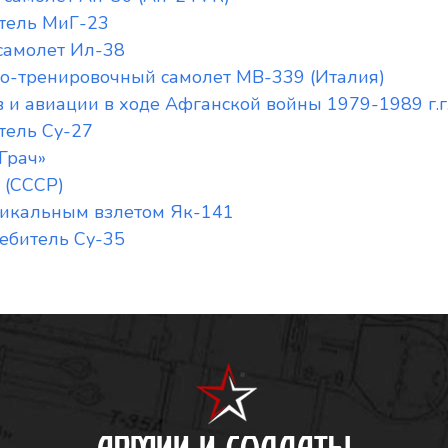
тель МиГ-23
самолет Ил-38
о-тренировочный самолет MB-339 (Италия)
 и авиации в ходе Афганской войны 1979-1989 г.г
тель Су-27
Грач»
 (СССР)
тикальным взлетом Як-141
ебитель Су-35