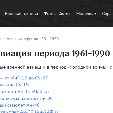
Военная техника
Фотоальбомы
Моделизм
Спра
а
Авиация периода 1961-1990 г.
виация периода 1961-1990 
е военной авиации в период «холодной войны» с 1
— от МиГ-15 до Су-57
ватчик Су-15
амолёт Бе-12 «Чайка»
кальным взлетом Як-36
ый самолет Ан-40
самолет Ан-30 (Ан-24ФК)