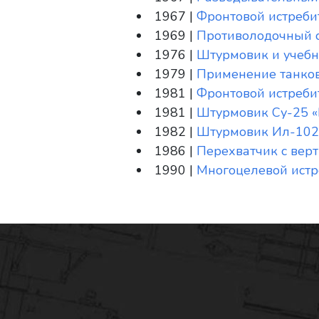
1967 |
Фронтовой истреби
1969 |
Противолодочный 
1976 |
Штурмовик и учебн
1979 |
Применение танков
1981 |
Фронтовой истреби
1981 |
Штурмовик Су-25 «
1982 |
Штурмовик Ил-102
1986 |
Перехватчик с вер
1990 |
Многоцелевой истр