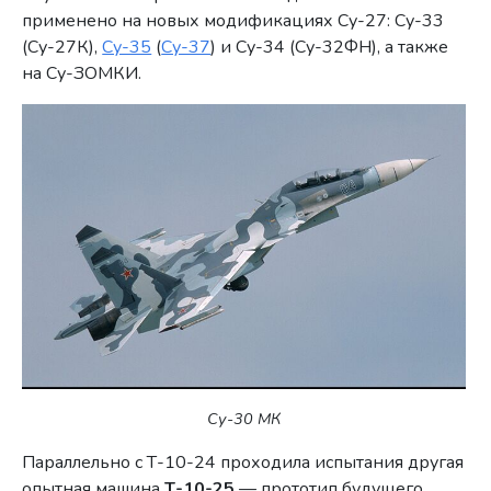
применено на новых модификациях Су-27: Су-33
(Су-27К),
Су-35
(
Су-37
) и Су-34 (Су-32ФН), а также
на Су-ЗОМКИ.
Су-30 МК
Параллельно с Т-10-24 проходила испытания другая
опытная машина
Т-10-25
— прототип будущего