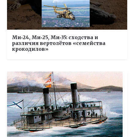
Ми‑24, Ми‑25, Ми‑35: сходства и
различия вертолётов «семейства
крокодилов»