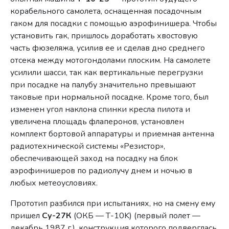
корабельного самолета, оснащенная посадочным
гаком для посадки с помощью аэрофинишера. Чтобы
установить гак, пришлось доработать хвостовую
часть фюзеляжа, усилив ее и сделав дно среднего
отсека между мотогондолами плоским. На самолете
усилили шасси, так как вертикальные перегрузки
при посадке на палубу значительно превышают
таковые при нормальной посадке. Кроме того, был
изменен угол наклона спинки кресла пилота и
увеличена площадь флаперонов, установлен
комплект бортовой аппаратуры и приемная антенна
радиотехнической системы «Резистор»,
обеспечивающей заход на посадку на блок
аэрофинишеров по радиолучу днем и ночью в
любых метеоусловиях.
Прототип разбился при испытаниях, но на смену ему
пришел
Су-27К
(ОКБ — Т-10K) (первый полет —
декабрь 1987 г.), конструкция которого подверглась