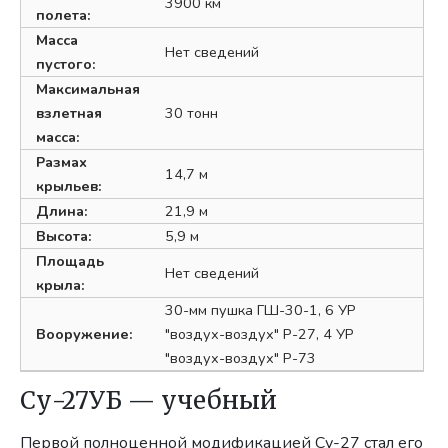
3900 км
полета:
Масса
Нет сведений
пустого:
Максимальная
взлетная
30 тонн
масса:
Размах
14,7 м
крыльев:
Длина:
21,9 м
Высота:
5,9 м
Площадь
Нет сведений
крыла:
30-мм пушка ГШ-30-1, 6 УР
Вооружение:
"воздух-воздух" Р-27, 4 УР
"воздух-воздух" Р-73
Су-27УБ — учебный
Первой полноценной моди
фикацией Су-27 стал его