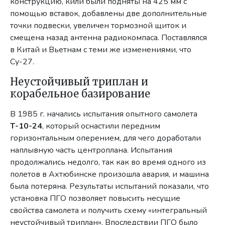
конструкцию, кили были подняты на 425 мм с
помощью вставок, добавлены две дополнительные
точки подвески, увеличен тормозной щиток и
смещена назад антенна радиокомпаса. Поставлялся
в Китай и Вьетнам с теми же изменениями, что
Су-27.
Неустойчивый триплан и
корабельное базирование
В 1985 г. начались испытания опытного самолета
Т-10-24
, который оснастили передним
горизонтальным оперением, для чего доработали
наплывную часть центроплана. Испытания
продолжались недолго, так как во время одного из
полетов в Ахтюбинске произошла авария, и машина
была потеряна. Результаты испытаний показали, что
установка ПГО позволяет повысить несущие
свойства самолета и получить схему «интегральный
неустойчивый триплан». Впоследствии ПГО было