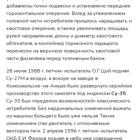
добавлены точки подвески и установлено переднее
горизонтальное оперение. Вслед за утяжелением
головной части истребителя пришлось наращивать и
хвостовое оперение, а также увеличивать площадь
рулей направления, длину и диаметр хвостового
обтекателя, а контейнер тормозного парашюта
перенесли на верхнюю поверхность хвостовой
части фюзеляжа перед топливным баком.
28 июня 1988 г. летчик-испытатель О.Г.Цой поднял
Су-27М в воздух, а вскоре на заводе в
Комсомольске-на-Амуре было развернуто серийное
производство этого самолета под индексом
Су-35
.
Су-35 был «пределом возможностей» классического
истребителя. Без кардинальных изменений выжать
из машины большего было уже нельзя. Таким
изменением стал двигатель с отклоняемым
вектором тяги. 2 апреля 1996 г. летчик-испытатель
ОКБ Е.И. Фролов поднял в небо уже совершенно