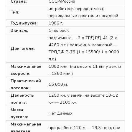
Страна:
СССР/Россия
истребитель-перехватчик с
Тип:
вертикальным взлетом и посадкой
Год выпуска:
1986 г.
Экипаж:
1 человек
подъемные — 2 х ТРД РД-41 (2 х
4260 л.с.), подъемно-маршевый —
Двигатель:
ТРДДФ Р-79 (1 х 15500/ 1 х 9000
л.с.)
Максимальная
1800 км/ч (на высоте 11 км, у земли
скорость:
- 1250 км/ч)
Практический
15 000 м.
потолок:
Дальность
1250 км. у земли, на высоте 10-12
полета:
км — 2100 км.
Масса
Нет данных
пустого:
Максимальная
при разбеге 120 м — 19,5 тонн, при
взлетная