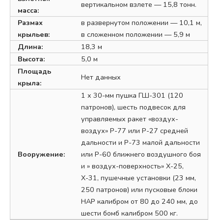
вертикальном взлете — 15,8 тонн.
масса:
Размах
в развернутом положении — 10,1 м,
крыльев:
в сложенном положении — 5,9 м
Длина:
18,3 м
Высота:
5,0 м
Площадь
Нет данных
крыла:
1 х 30-мм пушка ГШ-301 (120
патронов), шесть подвесок для
управляемых ракет «воздух-
воздух» Р-77 или Р-27 средней
дальности и Р-73 малой дальности
Вооружение:
или Р-60 ближнего воздушного боя
и » воздух-поверхность» Х-25,
Х-31, пушечные установки (23 мм,
250 патронов) или пусковые блоки
НАР калибром от 80 до 240 мм, до
шести бомб калибром 500 кг.