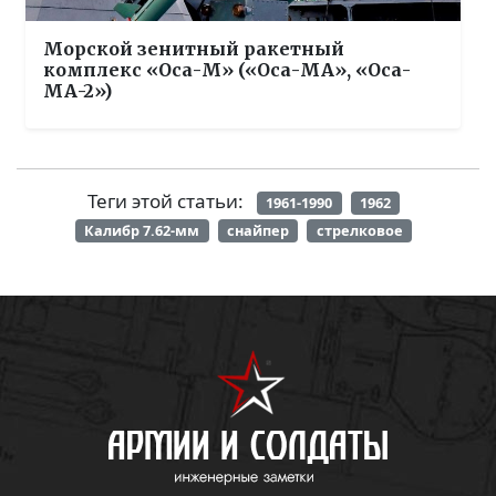
Морской зенитный ракетный
комплекс «Оса-М» («Оса-МА», «Оса-
МА-2»)
Теги этой статьи:
1961-1990
1962
Калибр 7.62-мм
снайпер
стрелковое