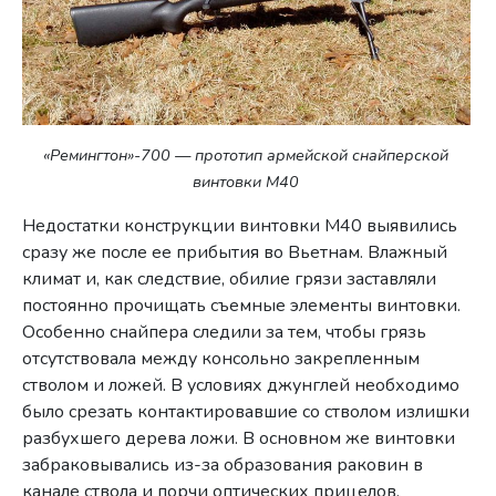
«Ремингтон»-700 — прототип армейской снайперской
винтовки M40
Недостатки конструкции винтовки М40 выявились
сразу же после ее прибытия во Вьетнам. Влажный
климат и, как следствие, обилие грязи заставляли
постоянно прочищать съемные элементы винтовки.
Особенно снайпера следили за тем, чтобы грязь
отсутствовала между консольно закрепленным
стволом и ложей. В условиях джунглей необходимо
было срезать контактировавшие со стволом излишки
разбухшего дерева ложи. В основном же винтовки
забраковывались из-за образования раковин в
канале ствола и порчи оптических прицелов.