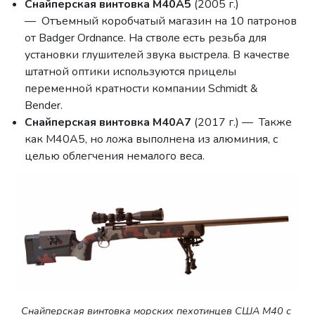
Снайперская винтовка М40A5
(2005 г.)
— Отъемный коробчатый магазин на 10 патронов
от
Badger
Ordnance
. На стволе есть резьба для
установки глушителей звука выстрела. В качестве
штатной оптики используются прицелы
переменной кратности компании
Schmidt
&
Bender
.
Снайперская винтовка М40A7
(2017 г.) — Также
как M40A5, но ложа выполнена из алюминия, с
целью облегчения немалого веса.
Снайперская винтовка морских пехотинцев США M40 с