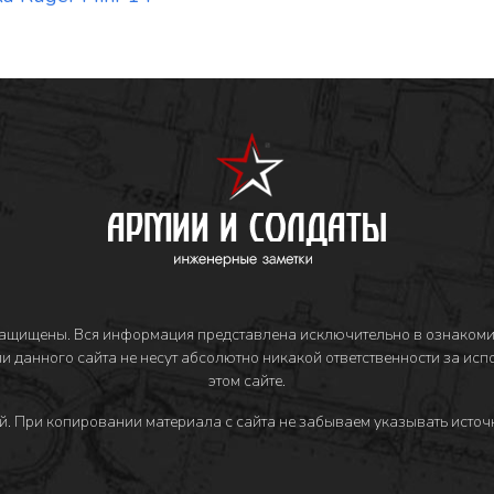
защищены. Вся информация представлена исключительно в ознакоми
и данного сайта не несут абсолютно никакой ответственности за ис
этом сайте.
й
. При копировании материала с сайта не забываем указывать источн