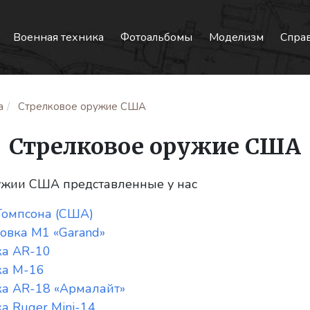
Военная техника
Фотоальбомы
Моделизм
Спра
а
Стрелковое оружие США
Стрелковое оружие США
ужии США представленные у нас
Томпсона (США)
овка M1 «Garand»
ка AR-10
ка М-16
а AR-18 «Армалайт»
а Ruger Mini-14