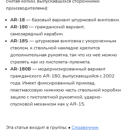
считая копий, выпускавшихся сторонними
производителями):
AR-18
— базовый вариант штурмовой винтовки.
AR-180
— гражданский вариант,
самозарядный карабин.
AR-18S
— штурмовая винтовка с укороченным
стволом, к ствольной накладке крепится
дополнительная рукоятка, так что из неё можно
стрелять как из пистолета-пулемета.
AR-180B
— модернизированный вариант
гражданского AR-180, выпускающийся с 2002
года. Имеет фиксированный приклад,
пластмассовую нижнюю часть ствольной коробки
зацело с пистолетной рукояткой, ударно-
спусковой механизм как у AR-15.
Эта статья входит в группы: •
Справочник