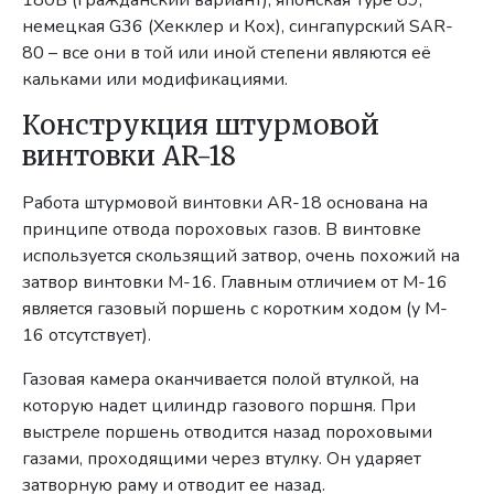
180B (гражданский вариант), японская Type 89,
немецкая G36 (Хекклер и Кох), сингапурский SAR-
80 – все они в той или иной степени являются её
кальками или модификациями.
Конструкция штурмовой
винтовки AR-18
Работа штурмовой винтовки AR-18 основана на
принципе отвода пороховых газов. В винтовке
используется скользящий затвор, очень похожий на
затвор винтовки М-16. Главным отличием от М-16
является газовый поршень с коротким ходом (у M-
16 отсутствует).
Газовая камера оканчивается полой втулкой, на
которую надет цилиндр газового поршня. При
выстреле поршень отводится назад пороховыми
газами, проходящими через втулку. Он ударяет
затворную раму и отводит ее назад.