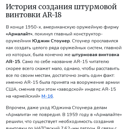
История создания штурмовой
винтовки AR-18
В конце 1950-х, американскую оружейную фирму
«Армалайт»
, покинул главный конструктор-
оружейник
Юджин Стоунер
. Стоунер прославился
как создать целого ряда оружейных систем, главной
из которых, была конечно же
штурмовая винтовка
AR-15
. Само по себе название AR-15 читателю
скорее всего скажет мало, однако, чтобы расставить
все по своим местам, достаточно знать один факт:
именно AR-15 была принята на вооружение армии
США, сменив при этом «заводской» индекс AR-15
на «армейский»
M-16
.
Впрочем, даже уход Юджина Стоунера делам
«Армалита» не повредил. В 1959 году в «Армалайте»
решили, что существует необходимость создания
винтовки по НАТОвский 7,62-мм патрон. В связи с