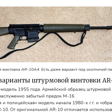
 винтовка AR-10A4. Есть даже вариант под охотничий па
арианты штурмовой винтовки AR-
модель 1955 года. Армейский образец штурмовой
езаслуженно забытый предок M-16.
и полицейская» модель начала 1980-х г.г. и «обр
R-10. От оригинальной AR-10 отличается использо