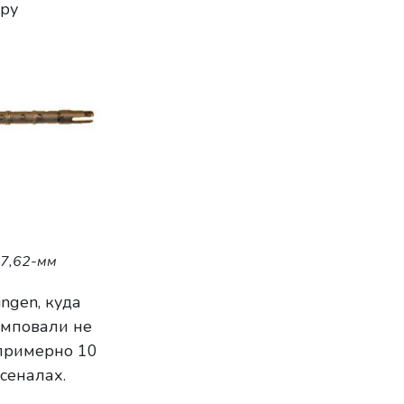
ару
 7,62-мм
ngen, куда
амповали не
 примерно 10
сеналах.