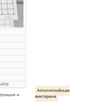
НАТО)
Артиллерийская
трукция и
викторина