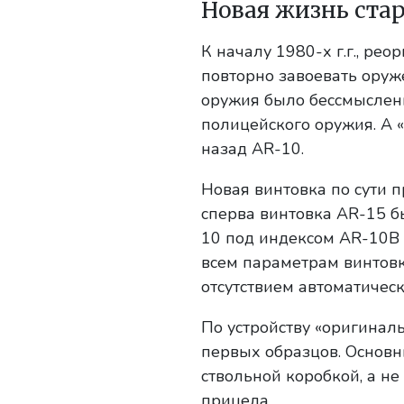
Новая жизнь стар
К началу 1980-х г.г., ре
повторно завоевать оруж
оружия было бессмысленн
полицейского оружия. А 
назад AR-10.
Новая винтовка по сути 
сперва винтовка AR-15 б
10 под индексом AR-10B 
всем параметрам винтовк
отсутствием автоматическ
По устройству «оригинал
первых образцов. Основн
ствольной коробкой, а не
прицела.