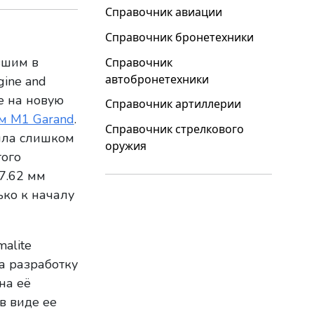
Справочник авиации
Справочник бронетехники
вшим в
Справочник
автобронетехники
ine and
е на новую
Справочник артиллерии
м М1 Garand
.
Справочник стрелкового
была слишком
оружия
того
7.62 мм
ько к началу
alite
а разработку
на её
в виде ее