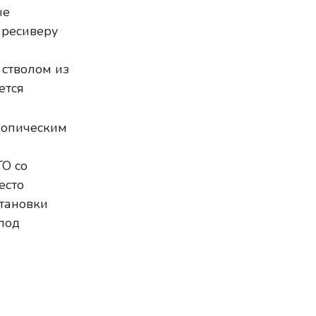
ые
 ресиверу
 стволом из
ется
копическим
О со
есто
тановки
под