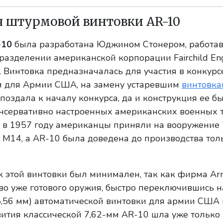
я штурмовой винтовки AR-10
-10
была разработана Юджином Стонером, работа
разделении американской корпорации Fairchild Eng
ду. Винтовка предназначалась для участия в конкурс
мм для Армии США, на замену устаревшим
винтовка
поздала к началу конкурса, да и конструкция ее 
нсервативно настроенных американских военных 
, в 1957 году американцы приняли на вооружение 
 М14, а AR-10 была доведена до производства тол
 этой винтовки был минимален, так как фирма Arm
во уже готового оружия, быстро переключившись н
,56 мм) автоматической винтовки для армии США 
вития классической 7,62-мм AR-10 шла уже только 