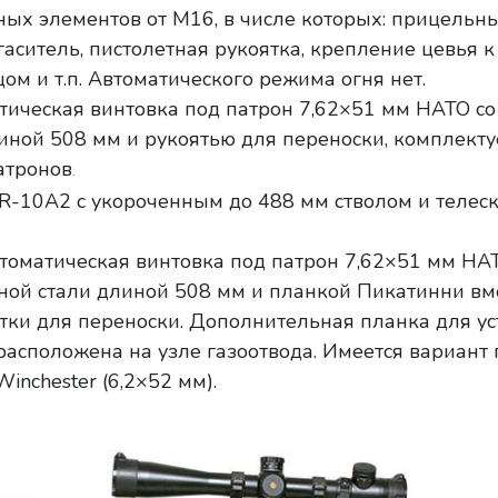
ных элементов от M16, в числе которых: прицельн
аситель, пистолетная рукоятка, крепление цевья к
 и т.п. Автоматического режима огня нет.
ическая винтовка под патрон 7,62×51 мм НАТО со
ной 508 мм и рукоятью для переноски, комплекту
атронов
.
-10A2 с укороченным до 488 мм стволом и телес
оматическая винтовка под патрон 7,62×51 мм НАТ
ной стали длиной 508 мм и планкой Пикатинни вм
тки для переноски. Дополнительная планка для ус
асположена на узле газоотвода. Имеется вариант 
inchester (6,2×52 мм).