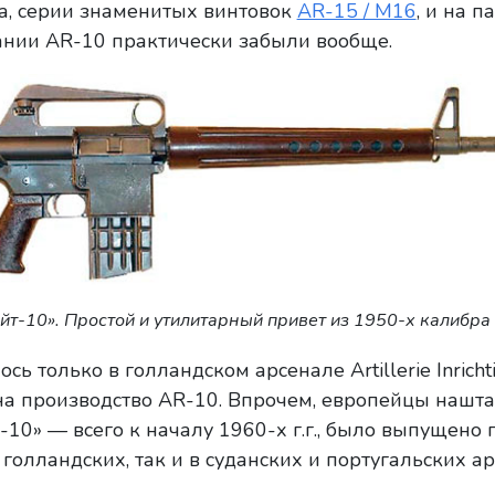
а, серии знаменитых винтовок
AR-15 / M16
, и на п
ании AR-10 практически забыли вообще.
т-10». Простой и утилитарный привет из 1950-х калибра
 только в голландском арсенале Artillerie Inrichti
на производство AR-10. Впрочем, европейцы нашт
-10» — всего к началу 1960-х г.г., было выпущено
 голландских, так и в суданских и португальских ар