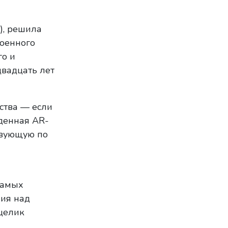
), решила
военного
го и
двадцать лет
ства — если
денная AR-
твующую по
амых
ния над
 целик