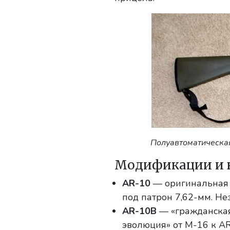
Полуавтоматическая
Модификации и в
AR-10
— оригинальная 
под патрон 7,62-мм. Н
AR-10B
— «гражданская 
эволюция» от M-16 к A