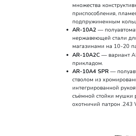
множества конструктив
приспособления, пламег
подпружиненным кольцом
AR-10A2
— полуавтомат
нержавеющей стали дли
магазинами на 10-20 п
AR-10A2C
— вариант AR
прикладом.
AR-10A4
SPR
— полуавт
стволом из хромирован
интегрированной рукоя
съёмной стойки мушки р
охотничий патрон .243 W