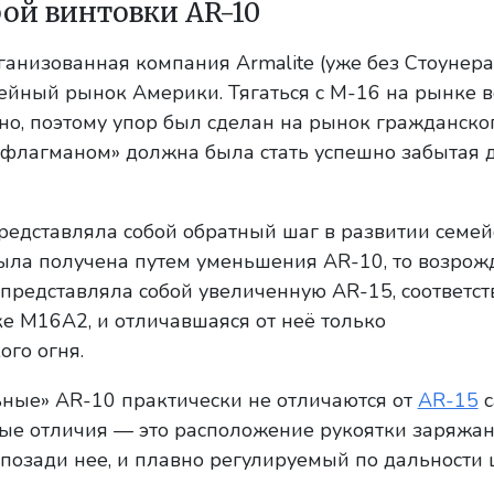
ой винтовки AR-10
организованная компания Armalite (уже без Стоунера
ейный рынок Америки. Тягаться с M-16 на рынке 
о, поэтому упор был сделан на рынок гражданско
«флагманом» должна была стать успешно забытая 
представляла собой обратный шаг в развитии семей
ыла получена путем уменьшения AR-10, то возрож
представляла собой увеличенную AR-15, соответс
е М16А2, и отличавшаяся от неё только
ого огня.
ьные» AR-10 практически не отличаются от
AR-15
с
ые отличия — это расположение рукоятки заряжа
 позади нее, и плавно регулируемый по дальности