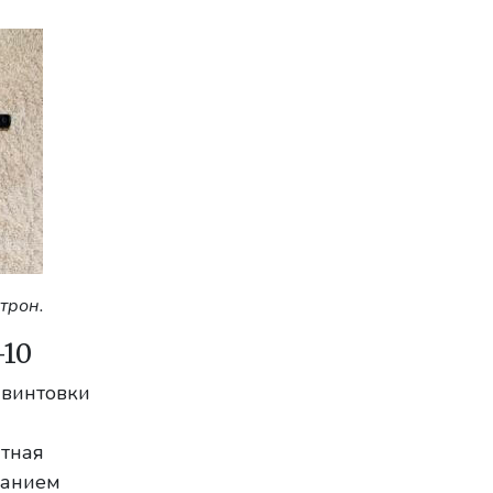
трон.
10
 винтовки
атная
ванием