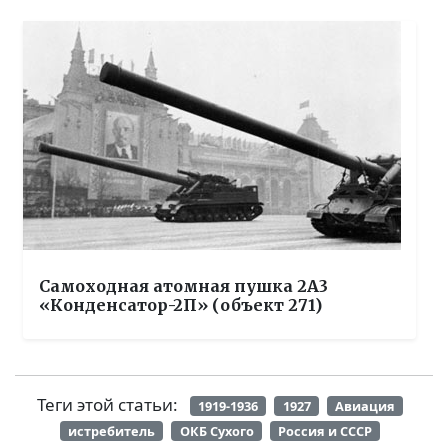
Самоходная атомная пушка 2А3
«Конденсатор-2П» (объект 271)
Теги этой статьи:
1919-1936
1927
Авиация
истребитель
ОКБ Сухого
Россия и СССР