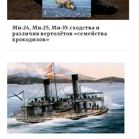
Ми‑24, Ми‑25, Ми‑35: сходства и
различия вертолётов «семейства
крокодилов»