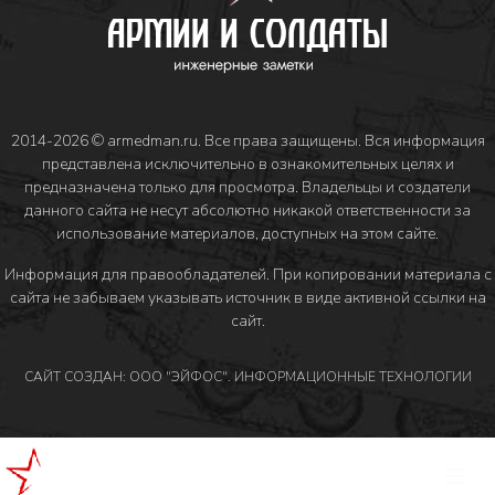
2014-2026 © armedman.ru. Все права защищены. Вся информация
представлена исключительно в ознакомительных целях и
предназначена только для просмотра. Владельцы и создатели
данного сайта не несут абсолютно никакой ответственности за
использование материалов, доступных на этом сайте.
Информация для правообладателей
. При копировании материала с
сайта не забываем указывать источник в виде активной ссылки на
сайт.
САЙТ СОЗДАН: ООО "ЭЙФОС". ИНФОРМАЦИОННЫЕ ТЕХНОЛОГИИ