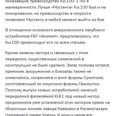
показавшие превосходство Ки.100-1-Ко в
маневренности. Лучше «Мустанга» Ки.100 был и на
пикировании, но превосходство в скорости
позволяло Мустангу в любой момент выйти из боя.
В отношении основного американского палубного
истребителя F6F «Хеллкет», предполагалось, что
Ки.100 превосходит его по всем статьям.
Кроме замены мотора и связанных с этим
переделок, существенных изменений в
конструкции не было сделано. Запас топлива остался
прежним, вооружение и боезапас также не
изменились, сохранился и винт фирмы Сумитомо,
изготовленный по лицензии фирмы Гамильтон.
Поэтому выпуск новых истребителей, начатый
переделкой фюзеляжей Ki.61 под новый мотор,
продолжился уже установкой этих моторов прямо на
сборочных линиях завода Кавасаки в Кагамигахаре,
строившего ранее Хиены. К концу июня все