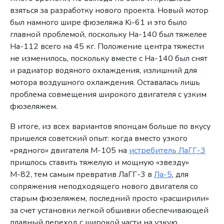
взяться за разработку нового проекта. Новый мотор
был намного шире фюзеляжа Ki-61 и это было
главной проблемой, поскольку Ha-140 был тяжелее
Ha-112 всего на 45 кг. Положение центра тяжести
не изменилось, поскольку вместе с Ha-140 был снят
и радиатор водяного охлаждения, излишний для
мотора воздушного охлаждения. Оставалась лишь
проблема совмещения широкого двигателя с узким
фюзеляжем.
В итоге, из всех вариантов японцам больше по вкусу
пришелся советский опыт: когда вместо узкого
«рядного» двигателя М-105 на
истребитель ЛаГГ-3
пришлось ставить тяжелую и мощную «звезду»
М-82, тем самым превратив ЛаГГ-3 в
Ла-5
, для
сопряжения неподходящего нового двигателя со
старым фюзеляжем, последний просто «расширили»
за счет установки легкой обшивки обеспечивающей
плавный переход с широкой части на узкую.