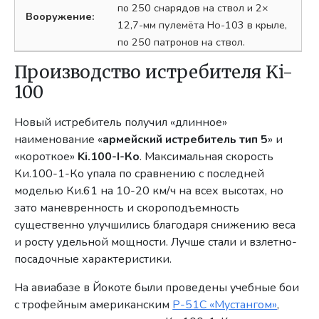
по 250 снарядов на ствол и 2×
Вооружение:
12,7-мм пулемёта Ho-103 в крыле,
по 250 патронов на ствол.
Производство истребителя Ki-
100
Новый истребитель получил «длинное»
наименование «
армейский истребитель тип 5
» и
«короткое»
Ki.100-I-Ко
. Максимальная скорость
Ки.100-1-Ко упала по сравнению с последней
моделью Ки.61 на 10-20 км/ч на всех высотах, но
зато маневренность и скороподъемность
существенно улучшились благодаря снижению веса
и росту удельной мощности. Лучше стали и взлетно-
посадочные характеристики.
На авиабазе в Йокоте были проведены учебные бои
с трофейным американским
Р-51C «Мустангом»
,