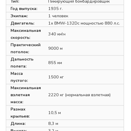
Тип:
Пикирующий бомбардировщик
Год выпуска:
1935 г.
Экипаж:
1 человек
Двигатель:
1х BMW-132Dc мощностью 880 л.с.
Максимальная
340 км\ч
скорость:
Практический
9000 м
потолок:
Дальность
855 км
полета:
Масса
1500 кг
пустого:
Максимальная
взлетная
2220 кг (нормальная взлетная)
масса:
Размах
10,5 м
крыльев:
Длина:
8,3 м
Высота:
3,2 м