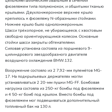
цельнометаллическим овальным в сечении
фюзеляжем типа полумонокок, и обшитыми тканью
крыльями. Двухлонжеронное верхнее крыло
крепилось к фюзеляжу N-образными стойками.
Нижнее крыло было однолонжеронным.
Шасси трёхопорное, не убирающееся, с хвостовым
свободно ориентирующимся колесом. Основные
стойки шасси закрыты обтекателями.
Силовая установка состояла из поршневого 9-
цилиндрового звездообразного двигателя
воздушного охлаждения BMW.132.
Вооружение состояло из 2 7,92-мм пулемётов MG-
17. На подкрыльевых держателях могли
устанавливаться 2 20-мм пушки MG-FF. Бомбовая
нагрузка состояла из 250-кг бомбы под фюзеляжем
и 4 50-кг бомб под крылом. Вместо бомбы под
фюзеляжем мог подвешиваться дополнительный
топливный бак на 130 л.