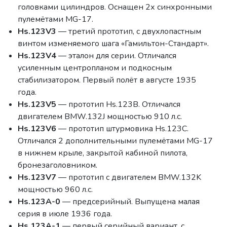
головками цилиндров. Оснащен 2х синхронными
пулемётами MG-17.
Hs.123V3
— третий прототип, с двухлопастным
винтом изменяемого шага «Гамильтон-Стандарт».
Hs.123V4
— эталон для серии. Отличался
усиленным центропланом и подкосным
стабилизатором. Первый полёт в августе 1935
года.
Hs.123V5
— прототип Hs.123B. Отличался
двигателем BMW.132J мощностью 910 л.с.
Hs.123V6
— прототип штурмовика Hs.123C.
Отличался 2 дополнительными пулемётами MG-17
в нижнем крыле, закрытой кабиной пилота,
бронезаголовником.
Hs.123V7
— прототип с двигателем BMW.132K
мощностью 960 л.с.
Hs.123A-0
— предсерийный. Выпущена малая
серия в июле 1936 года.
Hs.123A-1
— первый серийный вариант, с