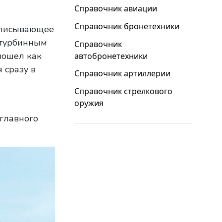
Справочник авиации
Справочник бронетехники
дписывающее
зотурбинным
Справочник
вошел как
автобронетехники
 сразу в
Справочник артиллерии
Справочник стрелкового
оружия
 главного