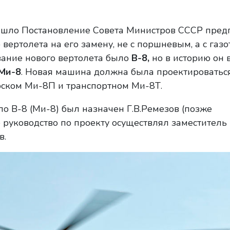
ышло Постановление Совета Министров СССР пре
 вертолета на его замену, не с поршневым, а с га
вание нового вертолета было
В-8,
но в историю он 
Ми-8
. Новая машина должна была проектироваться
рском Ми-8П и транспортном Ми-8Т.
о В-8 (Ми-8) был назначен Г.В.Ремезов (позже
 руководство по проекту осуществлял заместитель
в.