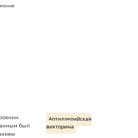
ужения
роении.
Артиллерийская
ованным был
викторина
ваниям