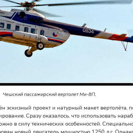
Чешский пассажирский вертолет Ми-8П.
ён эскизный проект и натурный макет вертолёта, п
рование. Сразу оказалось, что использовать нараб
жно в силу технических особенностей. Специальн
ован новый двигатель мощностью 1250 л.с. Однако