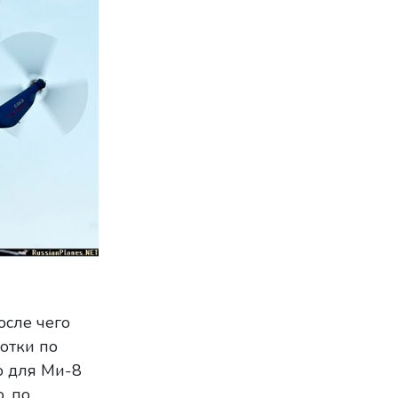
осле чего
отки по
о для Ми-8
, по