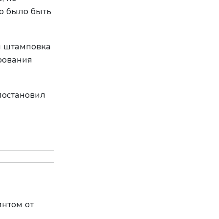
о было быть
я штамповка
рования
постановил
нтом от