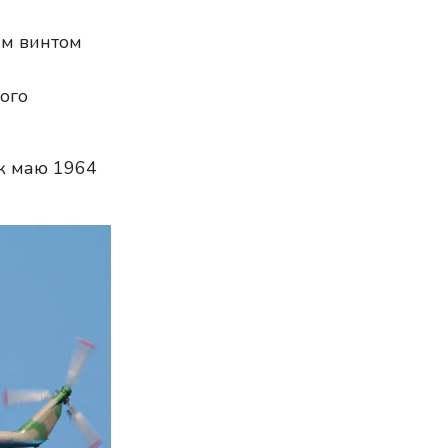
ым винтом
ого
к маю 1964