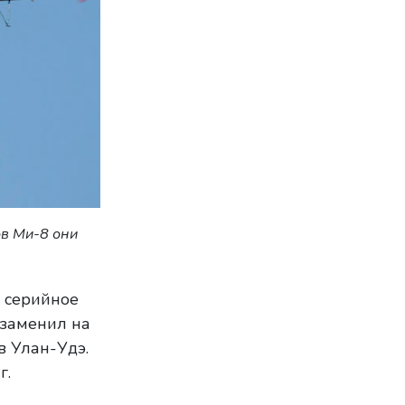
в Ми-8 они
 серийное
 заменил на
в Улан-Удэ.
г.