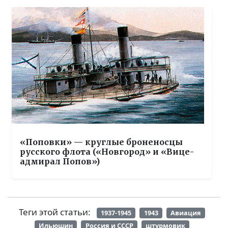
«Поповки» — круглые броненосцы
русского флота («Новгород» и «Вице-
адмирал Попов»)
Теги этой статьи:
1937-1945
1943
Авиация
Ильюшин
Россия и СССР
штурмовик