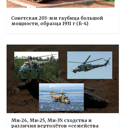
Советская 203-мм гаубица большой
мощности, образца 1931 г (Б-4)
Ми‑24, Ми‑25, Ми‑35: сходства и
различия вертолётов «семейства