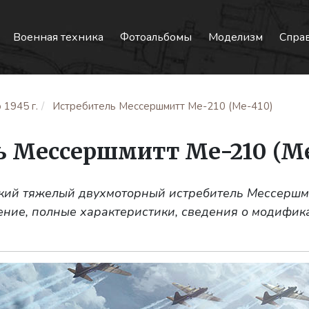
Военная техника
Фотоальбомы
Моделизм
Спра
 1945 г.
Истребитель Мессершмитт Me-210 (Me-410)
ь Мессершмитт Me-210 (Me
цкий тяжелый двухмоторный истребитель Мессершм
ение, полные характеристики, сведения о модифик