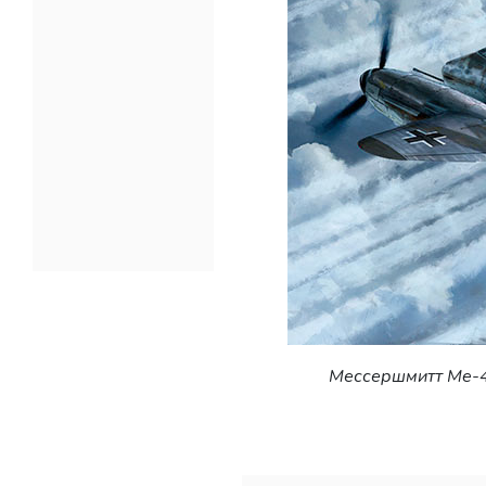
Мессершмитт Me-4