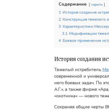
Содержание
скрыть
1
История создания истре
2
Конструкция тяжелого и
3
Характеристики Мессе
3.1
Модификации тяжело
4
Боевое применение ист
История создания ис
Тяжелый истребитель
Ме
современной и универсал
него боевых задач. По э
А.Г.», а также фирме «Ар
«охотника» — нового тяже
Сохраняя общие черты Bf