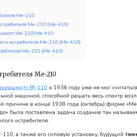
бителя Me-210
стребителя Me-210 (Me-410)
ршмитт Me-210/Me-410
го истребителя Me-210 (Me-410)
ребителя Me-210 (Me-410)
требителя Me-210
ссершмитт Bf-110
к 1938 году уже не мог считатьс
ьной машиной, способной решать весь спектр воз
той причине в конце 1938 года (октябрь) фирме «М
адо» была поставлена задача создания так называе
лого истребителя.
-110, а также его силовую установку, будущий
тяж