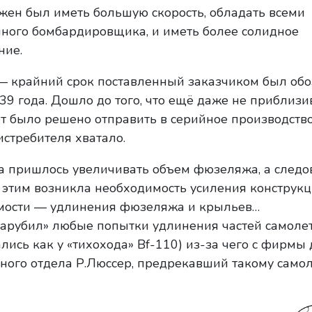
ен был иметь большую скорость, обладать всеми
ного бомбардировщика, и иметь более солидное
ние.
— крайний срок поставленный заказчиком был об
39 года. Дошло до того, что ещё даже не приблизи
т было решено отправить в серийное производство
истребителя хватало.
а пришлось увеличивать объем фюзеляжа, а следо
 этим возникла необходимость усиления конструкц
мости — удлинения фюзеляжа и крыльев…
арубил» любые попытки удлинения частей самоле
ались как у «тихохода» Bf-110) из-за чего с фирмы
ного отдела Р.Люссер, предрекавший такому самол