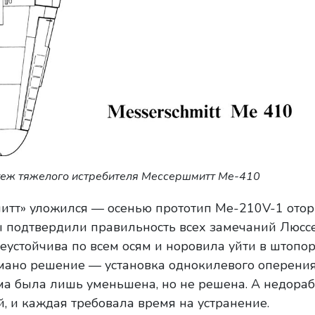
еж тяжелого истребителя Мессершмитт Me-410
митт» уложился — осенью прототип Me-210V-1 отор
ы подтвердили правильность всех замечаний Люсс
еустойчива по всем осям и норовила уйти в штопор
ано решение — установка однокилевого оперени
а была лишь уменьшена, но не решена. А недораб
, и каждая требовала время на устранение.