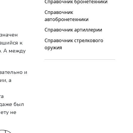
Справочник бронетехники
Справочник
автобронетехники
Справочник артиллерии
означен
Справочник стрелкового
вшийся к
оружия
. А между
вательно и
ии, а
та
 даже был
ету не