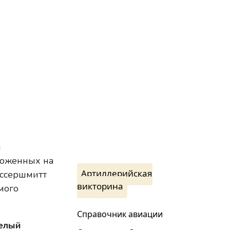
я
ложенных на
Артиллерийская
ессершмитт
викторина
мого
Справочник авиации
елый