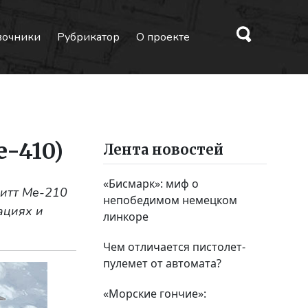
вочники
Рубрикатор
О проекте
-410)
Лента новостей
«Бисмарк»: миф о
итт Me-210
непобедимом немецком
ациях и
линкоре
Чем отличается пистолет-
пулемет от автомата?
«Морские гончие»: