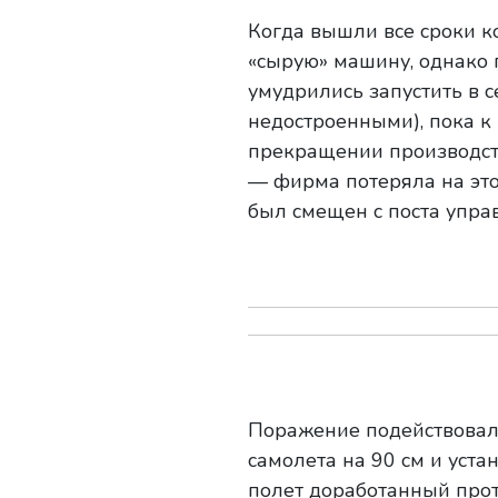
Когда вышли все сроки ко
«сырую» машину, однако 
умудрились запустить в 
недостроенными), пока к
прекращении производст
— фирма потеряла на это
был смещен с поста упр
Поражение подействовало
самолета на 90 см и уст
полет доработанный про