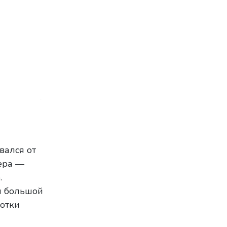
вался от
ера —
.
я большой
отки