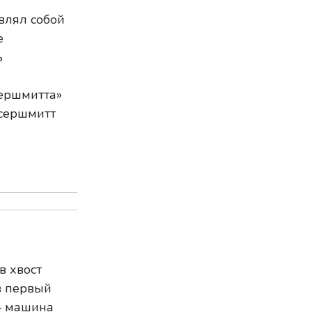
влял собой
е
ь
ершмитта»
ссершмитт
в хвост
в первый
 — машина