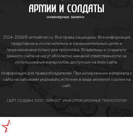
2014-2026 © armedman.ru. Все права защищены. Вся информация
представлена исключительно в ознакомительных целях и
предназначена только для просмотра. Владельцы и создатели
данного сайта не несут абсолютно никакой ответственности за
использование материалов, доступных на этом сайте.
Информация для правообладателей
. При копировании материала с
сайта не забываем указывать источник в виде активной ссылки на
сайт.
САЙТ СОЗДАН: ООО "ЭЙФОС". ИНФОРМАЦИОННЫЕ ТЕХНОЛОГИИ