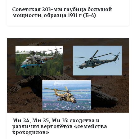
Советская 203-мм гаубица большой
мощности, образца 1931 г (Б-4)
Ми‑24, Ми‑25, Ми‑35: сходства и
различия вертолётов «семейства
крокодилов»