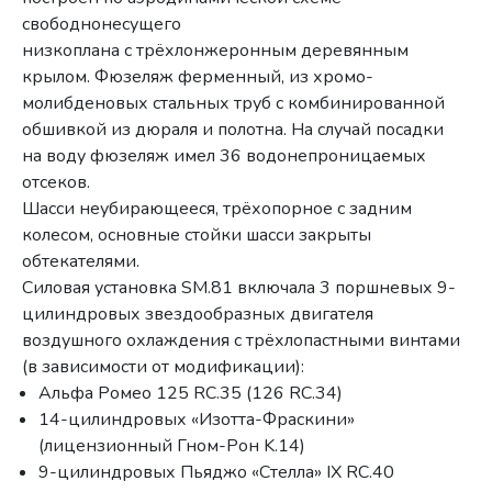
свободнонесущего
низкоплана с трёхлонжеронным деревянным
крылом. Фюзеляж ферменный, из хромо-
молибденовых стальных труб с комбинированной
обшивкой из дюраля и полотна. На случай посадки
на воду фюзеляж имел 36 водонепроницаемых
отсеков.
Шасси неубирающееся, трёхопорное с задним
колесом, основные стойки шасси закрыты
обтекателями.
Силовая установка SM.81 включала 3 поршневых 9-
цилиндровых звездообразных двигателя
воздушного охлаждения с трёхлопастными винтами
(в зависимости от модификации):
Альфа Ромео 125 RC.35 (126 RC.34)
14-цилиндровых «Изотта-Фраскини»
(лицензионный Гном-Рон K.14)
9-цилиндровых Пьяджо «Стелла» IX RC.40