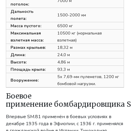
7000 м
потолок:
Дальность
1500-2000 км
полета:
Масса пустого:
6500 кг
Максимальная
10500 кг (нормальная
взлетная масса:
взлетная)
Размах крыльев:
18,32 м
Длина:
24,0 м
Высота:
4,86 м
Площадь крыла:
93,3 м
5х 7,69-мм пулеметов, 1200 кг
Вооружение:
бомбовой нагрузки.
Боевое
применение бомбардировщика S
Впервые SM.81 применён в боевых условиях в
декабре 1935 года в Эфиопии, с 1936 г. применялся
в гражданской войне в Испании. Тихоходная