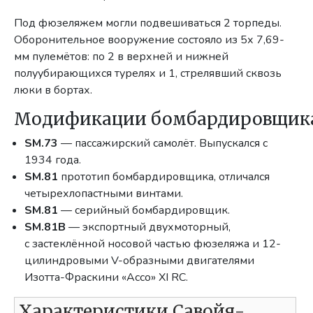
Под фюзеляжем могли подвешиваться 2 торпеды.
Оборонительное вооружение состояло из 5х 7,69-
мм пулемётов: по 2 в верхней и нижней
полуубирающихся турелях и 1, стрелявший сквозь
люки в бортах.
Модификации бомбардировщика
SM.73
— пассажирский самолёт. Выпускался с
1934 года.
SM.81
прототип бомбардировщика, отличался
четырехлопастными винтами.
SM.81
— серийный бомбардировщик.
SM.81B
— экспортный двухмоторный,
с застеклённой носовой частью фюзеляжа и 12-
цилиндровыми V-образными двигателями
Изотта-Фраскини «Ассо» XI RC.
Характеристики Савойя-