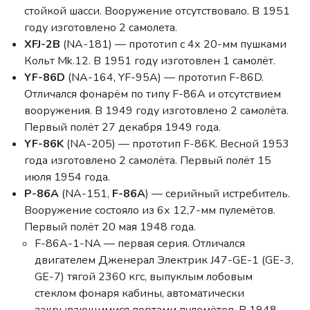
стойкой шасси. Вооружение отсутствовало. В 1951
году изготовлено 2 самолета.
XFJ-2B
(NA-181) — прототип с 4х 20-мм пушками
Кольт Mk.12. В 1951 году изготовлен 1 самолёт.
YF-86D
(NA-164, YF-95A) — прототип F-86D.
Отличался фонарём по типу F-86A и отсутствием
вооружения. В 1949 году изготовлено 2 самолёта.
Первый полёт 27 декабря 1949 года.
YF-86K
(NA-205) — прототип F-86K. Весной 1953
года изготовлено 2 самолёта. Первый полёт 15
июля 1954 года.
P-86A
(NA-151,
F-86A
) — серийный истребитель.
Вооружение состояло из 6х 12,7-мм пулемётов.
Первый полёт 20 мая 1948 года.
F-86A-1-NA — первая серия. Отличался
двигателем Дженерал Электрик J47-GE-1 (GE-3,
GE-7) тягой 2360 кгс, выпуклым лобовым
стеклом фонаря кабины, автоматически
закрывающимися портами пулемётов. В 1948-