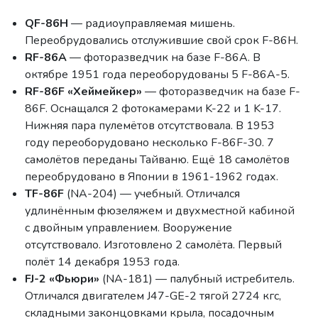
QF-86H
— радиоуправляемая мишень.
Переобрудовались отслужившие свой срок F-86H.
RF-86A
— фоторазведчик на базе F-86A. В
октябре 1951 года переоборудованы 5 F-86A-5.
RF-86F «Хеймейкер»
— фоторазведчик на базе F-
86F. Оснащался 2 фотокамерами K-22 и 1 K-17.
Нижняя пара пулемётов отсутствовала. В 1953
году переоборудовано несколько F-86F-30. 7
самолётов переданы Тайваню. Ещё 18 самолётов
переобрудовано в Японии в 1961-1962 годах.
TF-86F
(NA-204) — учебный. Отличался
удлинённым фюзеляжем и двухместной кабиной
с двойным управлением. Вооружение
отсутствовало. Изготовлено 2 самолёта. Первый
полёт 14 декабря 1953 года.
FJ-2 «Фьюри»
(NA-181) — палубный истребитель.
Отличался двигателем J47-GE-2 тягой 2724 кгс,
складными законцовками крыла, посадочным