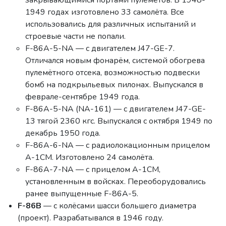
1949 годах изготовлено 33 самолёта. Все
использовались для различных испытаний и
строевые части не попали.
F-86A-5-NA — с двигателем J47-GE-7.
Отличался новым фонарём, системой обогрева
пулемётного отсека, возможностью подвески
бомб на подкрыльевых пилонах. Выпускался в
феврале-сентябре 1949 года.
F-86A-5-NA (NA-161) — с двигателем J47-GE-
13 тягой 2360 кгс. Выпускался с октября 1949 по
декабрь 1950 года.
F-86A-6-NA — с радиолокационным прицелом
A-1CM. Изготовлено 24 самолёта.
F-86A-7-NA — с прицелом A-1CM,
установленным в войсках. Переоборудовались
ранее выпущенные F-86A-5.
F-86B
— с колёсами шасси большего диаметра
(проект). Разрабатывался в 1946 году.