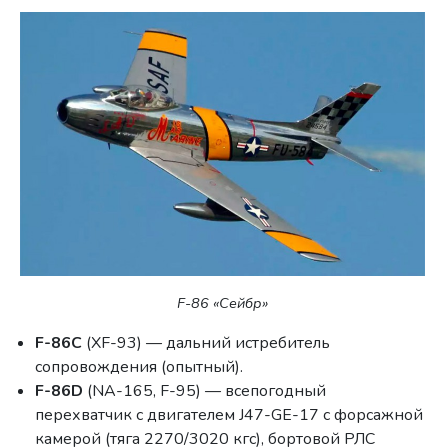
F-86 «Сейбр»
F-86C
(XF-93) — дальний истребитель
сопровождения (опытный).
F-86D
(NA-165, F-95) — всепогодный
перехватчик с двигателем J47-GE-17 с форсажной
камерой (тяга 2270/3020 кгс), бортовой РЛС