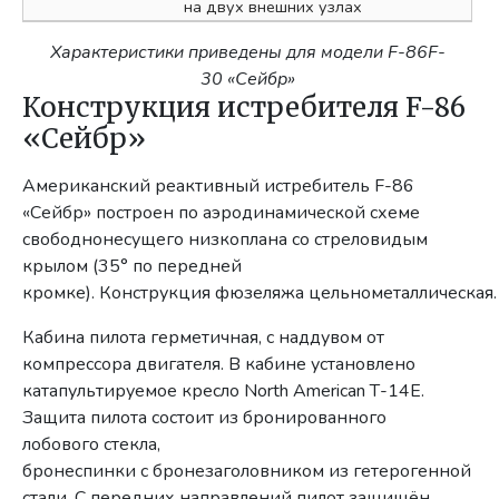
на двух внешних узлах
Характеристики приведены для модели F-86F-
30 «Сейбр»
Конструкция истребителя F-86
«Сейбр»
Американский реактивный истребитель F-86
«Сейбр» построен по аэродинамической схеме
свободнонесущего низкоплана со стреловидым
крылом (35° по передней
кромке). Конструкция фюзеляжа цельнометаллическая.
Кабина пилота герметичная, с наддувом от
компрессора двигателя. В кабине установлено
катапультируемое кресло North American Т-14Е.
Защита пилота состоит из бронированного
лобового стекла,
бронеспинки с бронезаголовником из гетерогенной
стали. С передних направлений пилот защищён