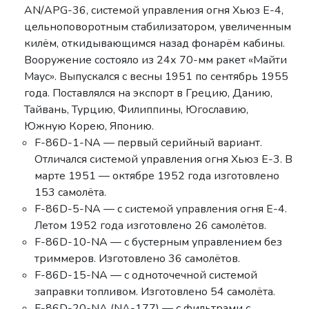
AN/APG-36, системой управления огня Хьюз E-4,
цельноповоротным стабилизатором, увеличенным
килём, откидывающимся назад фонарём кабины.
Вооружение состояло из 24х 70-мм ракет «Майти
Маус». Выпускался с весны 1951 по сентябрь 1955
года. Поставлялся на экспорт в Грецию, Данию,
Тайвань, Турцию, Филиппины, Югославию,
Южную Корею, Японию.
F-86D-1-NA — первый серийный вариант.
Отличался системой управления огня Хьюз E-3. В
марте 1951 — октябре 1952 года изготовлено
153 самолёта.
F-86D-5-NA — с системой управления огня E-4.
Летом 1952 года изготовлено 26 самолётов.
F-86D-10-NA — с бустерным управлением без
триммеров. Изготовлено 36 самолётов.
F-86D-15-NA — с одноточечной системой
заправки топливом. Изготовлено 54 самолёта.
F-86D-20-NA (NA-177) — с фильтрами с