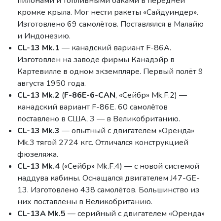
пилонами и топливными баками в передней
кромке крыла. Мог нести ракеты «Сайдуиндер».
Изготовлено 69 самолётов. Поставлялся в Малайю
и Индонезию.
CL-13 Mk.1
— канадский вариант F-86A.
Изготовлен на заводе фирмы Канадэйр в
Картевилле в одном экземпляре. Первый полёт 9
августа 1950 года.
CL-13 Mk.2
(
F-86E-6-CAN
, «Сейбр» Mk.F.2) —
канадский вариант F-86E. 60 самолётов
поставлено в США, 3 — в Великобританию.
CL-13 Mk.3
— опытный с двигателем «Оренда»
Mk.3 тягой 2724 кгс. Отличался конструкцией
фюзеляжа.
CL-13 Mk.4
(«Сейбр» Mk.F.4) — с новой системой
наддува кабины. Оснащался двигателем J47-GE-
13. Изготовлено 438 самолётов. Большинство из
них поставлены в Великобританию.
CL-13A Mk.5
— серийный с двигателем «Оренда»