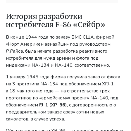
История разработки
истребителя F-86 «Сейбр»
В конце 1944 года по заказу ВМС США, фирмой
«Норт Америкен авиаэйшн» под руководством
Р.Райса
, была начата разработка реактивного
истребителя для нужд армии и флота под
индексами NA-134 и NA-140, соответственно.
1 января 1945 года фирма получила заказ от флота
на 3 прототипа NA-134 под обозначением XFJ-1,
а 18 мая того же года — на строительство трех
прототипов по «армейскому» проекту NA-140, под
обозначением
FJ-1 (XP-86)
, с договоренностью о
предварительном заказе сразу сотни новых
самолетов, в случае успеха.
Обе разновидности XP-86 — и морская и армейская,