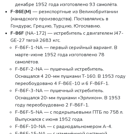
декабре 1952 года изготовлено 93 самолёта.
F-86E(M)
— реэкспортные из Великобритании
(канадского производства). Поставлялись в
Гондурас, Грецию, Турцию, Югославию.
F-86F
(NA-172) — истребитель с двигателем J47-
GE-27 тягой 2683 кгс.
F-86F-1-NA — первый серийный вариант. В
марте-июне 1952 года изготовлено 78
самолётов.
F-86F-2-NA — пушечный истребитель.
Оснащался 4 20-мм пушками T-160. В 1953 году
переобоудовано 4 F-86E-10 и 6 F-86F-1.
F-86F-3-NA — пушечный истребитель.
Оснащался 20-мм пушками «Эрликон». В 1953
году переобоудовано 2 F-86F-1.
F-86F-5-NA — с подкрыльевыми ПТБ по 758 л.
Выпускался с июня 1952 года.
F-86F-10-NA — с радиодальномером A-4.
F-86F-15-NA — с изменённой системой