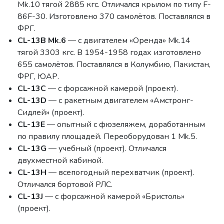
Mk.10 тягой 2885 кгс. Отличался крылом по типу F-
86F-30. Изготовлено 370 самолётов. Поставлялся в
ФРГ.
CL-13B Mk.6
— с двигателем «Оренда» Mk.14
тягой 3303 кгс. В 1954-1958 годах изготовлено
655 самолётов. Поставлялся в Колумбию, Пакистан,
ФРГ, ЮАР.
CL-13C
— с форсажной камерой (проект).
CL-13D
— с ракетным двигателем «Амстронг-
Сидлей» (проект).
CL-13E
— опытный с фюзеляжем, доработанным
по правилу площадей. Переоборудован 1 Mk.5.
CL-13G
— учебный (проект). Отличался
двухместной кабиной.
CL-13H
— всепогодный перехватчик (проект).
Отличался бортовой РЛС.
CL-13J
— с форсажной камерой «Бристоль»
(проект).