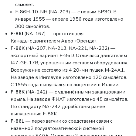
самолёт.
F-86H-10-NH (NA-203) — с новым БРЭО. В
январе 1955 — апреле 1956 года изготовлено
300 самолётов.
F-86J
(NA-167) — прототип для
Канады с двигателем Авро «Оренда».
F-86K
(NA-207, NA-213, NA-221, NA-232) —
экспортный вариант F-86D. Отличался двигателем
J47-GE-17B, упрощенным составом оборудования.
Вооружение состояло из 4 20-мм пушек M-24A1.
На заводе в Инглвуде изготовлено 120 самолётов.
С 1955 года выпускался по лицензии в Италии.
F-86K
(NA-242) — с удлинёнными заканцовками
крыла. На заводе ФИАТ изготовлено 45 самолётов.
По стандарту NA-242 доработаны ранее
выпущенные F-86K.
F-86L
— перехватчик со средствами связи с
наземной полуавтоматической системой
перехвата SAGE. Отличался 2 дополнительными