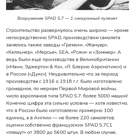
Вооружение SPAD S.7 — 1 синхронный пулемет
Строительство развернулось очень широко — кроме
непосредственно SPAD, производством самолета
занялись также заводы «Гремон», «Жануар»,
«Келльнер», «Мерсье», SEA, «Рсжи» и «Зоммер». А
ведь были ещё производства в Великобритании
(«Манн, Эджертон & Ко», «Л. Блерио Аэронотикс») и
в России («Дукс»). Неудивительно что за период
производства с 1916 о 1918 г.г. было изготовлено
громадное, по меркам Первой Мировой войны,
число аэропланов типа SPAD S.7: более 5000 машин!
Конечно цифра эта сильно условна — хотя известно,
что в России было изготовлено примерно 100
единиц, а в Англии — не более 220 самолетов,
оценки собственно французских SPAD S.7C1
«пляшут» от 3800 до 5600 штук. В любом случае,