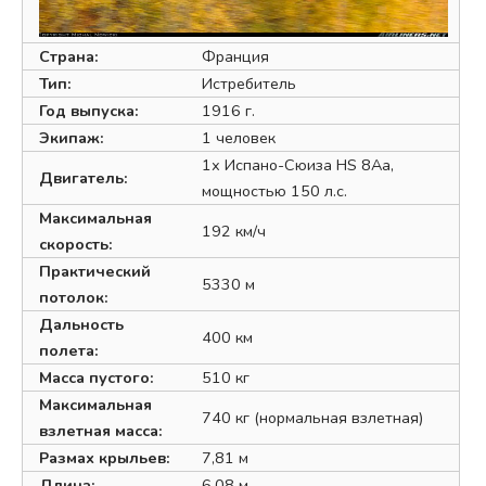
Страна:
Франция
Тип:
Истребитель
Год выпуска:
1916 г.
Экипаж:
1 человек
1х Испано-Сюиза HS 8Aa,
Двигатель:
мощностью 150 л.с.
Максимальная
192 км/ч
скорость:
Практический
5330 м
потолок:
Дальность
400 км
полета:
Масса пустого:
510 кг
Максимальная
740 кг (нормальная взлетная)
взлетная масса:
Размах крыльев:
7,81 м
Длина:
6,08 м