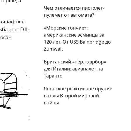
Порше, а
Чем отличается пистолет-
пулемет от автомата?
льшафт» в
«Морские гончие»:
трос D.II».
американские эсминцы за
оса»,
120 лет. От USS Bainbridge до
Zumwalt
Британский «пёрл-харбор»
для Италии: авианалет на
Таранто
Японское реактивное оружие
в годы Второй мировой
войны