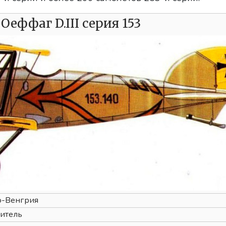
еффаг D.III серия 153
о-Венгрия
итель