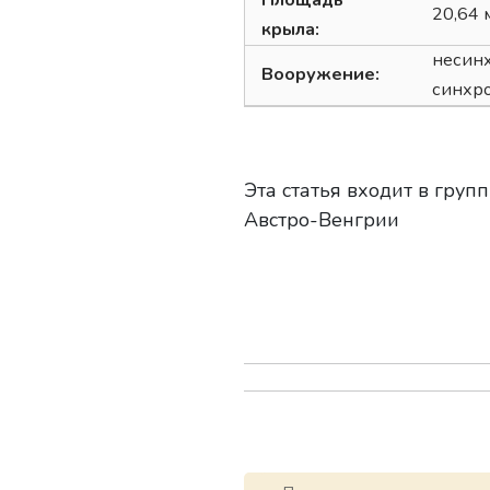
20,64 
крыла:
несинх
Вооружение:
синхро
Эта статья входит в групп
Австро-Венгрии