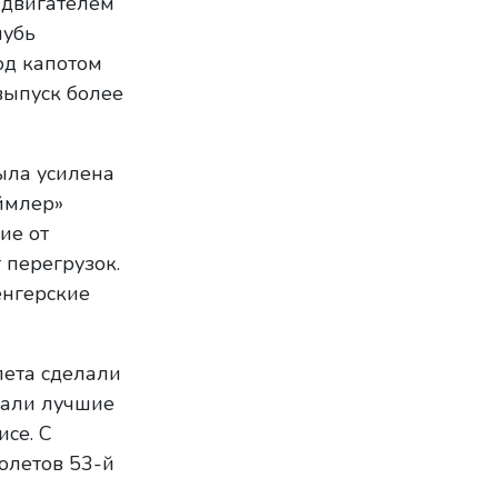
 двигателем
лубь
од капотом
выпуск более
ыла усилена
ймлер»
ие от
 перегрузок.
енгерские
лета сделали
етали лучшие
се. С
олетов 53-й