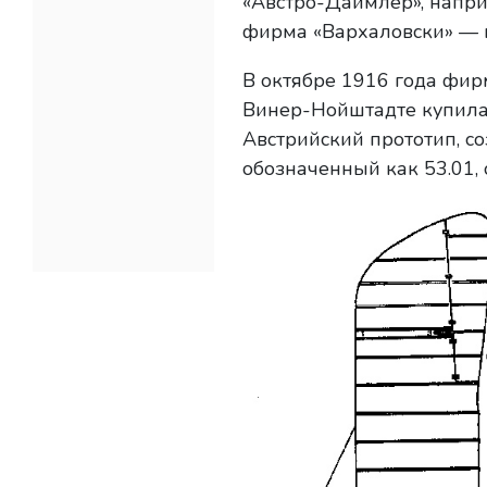
«Австро-Даймлер», напр
фирма «Вархаловски» — м
В октябре 1916 года фи
Винер-Нойштадте купила 
Австрийский прототип, со
обозначенный как 53.01,