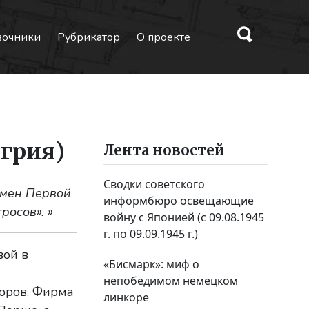
вочники
Рубрикатор
О проекте
нгрия)
Лента новостей
Сводки советского
емен Первой
информбюро освещающие
осов». »
войну с Японией (с 09.08.1945
г. по 09.09.1945 г.)
вой в
«Бисмарк»: миф о
непобедимом немецком
оров. Фирма
линкоре