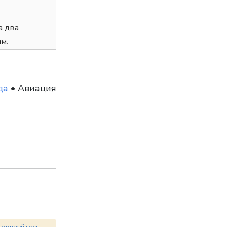
а два
м.
да
• Авиация