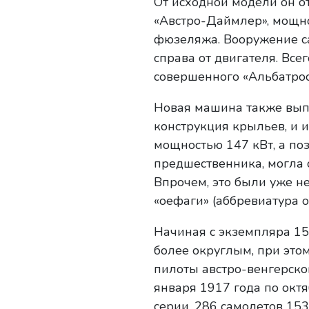
От исходной модели он 
«Австро-Даймлер», мощно
фюзеляжа. Вооружение са
справа от двигателя. Все
совершенного «Альбатроса 
Новая машина также выпу
конструкция крыльев, и 
мощностью 147 кВт, а поз
предшественника, могла 
Впрочем, это были уже не
«оефаги» (аббревиатура о
Начиная с экземпляра 15
более округлым, при этом
пилоты австро-венгерско
января 1917 года по окт
серии, 286 самолетов 153