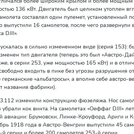
отличался более широким крылом и более мощным
стью 136 кВт. Двигатель был целиком утоплен вг
молета составлял один пулемет, установленный п
го выпустили 16 самолетов, после чего развернули 
D.III».
скалась в сильно измененном виде (серия 153): б
изменен тип двигателя (теперь это был «Австро-Да
же, в серии 253, уже мощностью 165 кВт) и в отлич
свободно входить в пике без угрозы разрушения от
 германские «альбатросы», а вполне себе австро-в
т названия фабрики).
3.112 изменили конструкцию фюзеляжа. Нос само
 убрали кок винта. На самолетах «Оеффаг D.III» л
й авиации: Брумовски, Линке-Кроуфорд, Ариги и Ки
ябрь 1918 года в Австро-Венгрии выпустили 45 сам
-й серии и более 200 самолетов 253-й серии.