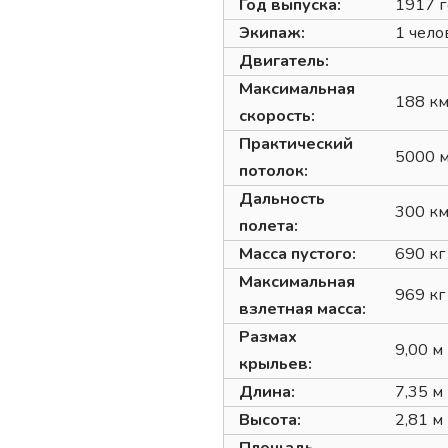
Год выпуска:
1917 г
Экипаж:
1 чело
Двигатель:
Максимальная
188 км
скорость:
Практический
5000 
потолок:
Дальность
300 к
полета:
Масса пустого:
690 кг
Максимальная
969 кг
взлетная масса:
Размах
9,00 м
крыльев:
Длина:
7,35 м
Высота:
2,81 м
Площадь