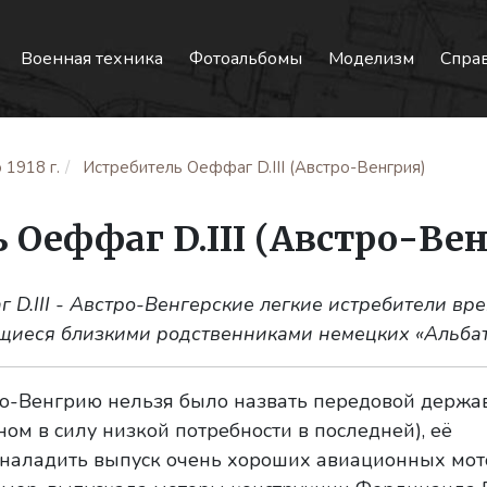
Военная техника
Фотоальбомы
Моделизм
Спра
 1918 г.
Истребитель Оеффаг D.III (Австро-Венгрия)
 Оеффаг D.III (Австро-Ве
 D.III - Австро-Венгерские легкие истребители вр
иеся близкими родственниками немецких «Альбатр
тро-Венгрию нельзя было назвать передовой держа
ном в силу низкой потребности в последней), её
наладить выпуск очень хороших авиационных мот