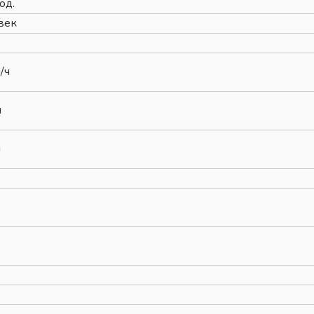
од.
век
/ч
м
м