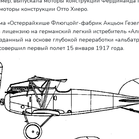
имер, выпускала моторы конструкции Фердинанда 
оторы конструкции Отто Хиеро.
рма «Остеррайхише Флюгцойг-фабрик Акцьон Гезе
лицензию на германский легкий истребитель «Альба
зданный на основе глубокой переработки «альбатр
 совершил первый полет 15 января 1917 года.