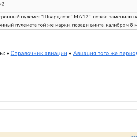
м2
ронный пулемет "Шварцлозе" М7/12", позже заменили н
нный пулемета той же марки, позади винта, калибром 8 м
ы: •
Справочник авиации
•
Авиация того же перио