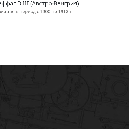
ффаг D.III (Австро-Венгрия)
иация в период с 1900 по 1918 г.