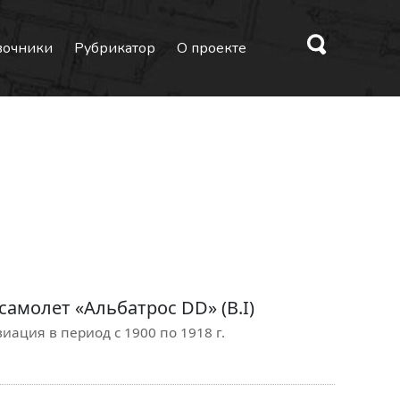
вочники
Рубрикатор
О проекте
амолет «Альбатрос DD» (B.I)
иация в период с 1900 по 1918 г.