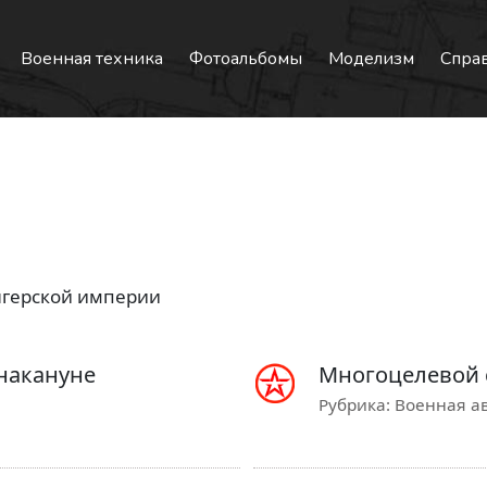
Военная техника
Фотоальбомы
Моделизм
Спра
нгерской империи
накануне
Многоцелевой с
Рубрика:
Военная ав