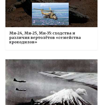
Ми‑24, Ми‑25, Ми‑35: сходства и
различия вертолётов «семейства
крокодилов»