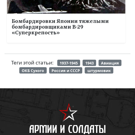
Бомбардировки Японии тяжелыми
бомбардировщиками B-29
«Суперкрепость»
Теги этой статьи:
1937-1945
1943
Авиация
ОКБ Сухого
Россия и СССР
штурмовик