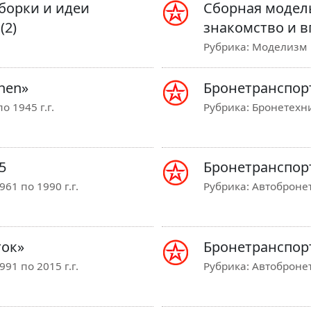
сборки и идеи
Сборная модель 
(2)
знакомство и в
Рубрика:
Моделизм
hen»
Бронетранспор
о 1945 г.г.
Рубрика:
Бронетехни
5
Бронетранспорт
61 по 1990 г.г.
Рубрика:
Автобронет
ток»
Бронетранспорт
91 по 2015 г.г.
Рубрика:
Автобронет