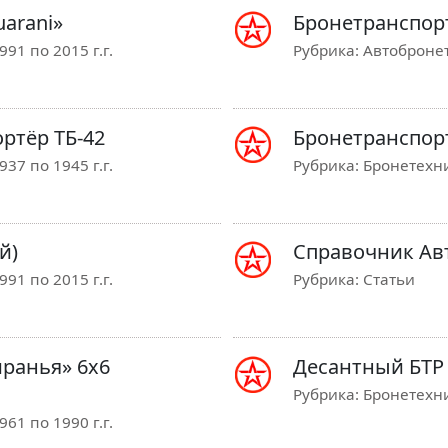
arani»
Бронетранспорте
91 по 2015 г.г.
Рубрика:
Автобронет
ртёр ТБ-42
Бронетранспорт
37 по 1945 г.г.
Рубрика:
Бронетехни
й)
Справочник Ав
91 по 2015 г.г.
Рубрика:
Статьи
ранья» 6х6
Десантный БТР 
Рубрика:
Бронетехни
61 по 1990 г.г.