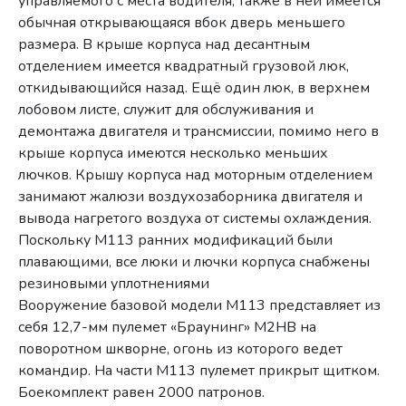
управляемого с места водителя, также в ней имеется
обычная открывающаяся вбок дверь меньшего
размера. В крыше корпуса над десантным
отделением имеется квадратный грузовой люк,
откидывающийся назад. Ещё один люк, в верхнем
лобовом листе, служит для обслуживания и
демонтажа двигателя и трансмиссии, помимо него в
крыше корпуса имеются несколько меньших
лючков. Крышу корпуса над моторным отделением
занимают жалюзи воздухозаборника двигателя и
вывода нагретого воздуха от системы охлаждения.
Поскольку M113 ранних модификаций были
плавающими, все люки и лючки корпуса снабжены
резиновыми уплотнениями
Вооружение базовой модели M113 представляет из
себя 12,7-мм пулемет «Браунинг» М2НВ на
поворотном шкворне, огонь из которого ведет
командир. На части М113 пулемет прикрыт щитком.
Боекомплект равен 2000 патронов.