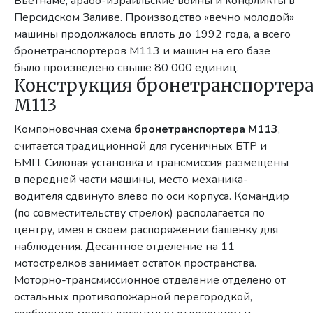
Вьетнаме, арабо-израильские войны и конфликты в
Персидском Заливе. Производство «вечно молодой»
машины продолжалось вплоть до 1992 года, а всего
бронетранспортеров M113 и машин на его базе
было произведено свыше 80 000 единиц.
Конструкция бронетранспортер
М113
Компоновочная схема
бронетранспортера М113
,
считается традиционной для гусеничных БТР и
БМП. Силовая установка и трансмиссия размещены
в передней части машины, место механика-
водителя сдвинуто влево по оси корпуса. Командир
(по совместительству стрелок) располагается по
центру, имея в своем распоряжении башенку для
наблюдения. Десантное отделение на 11
мотострелков занимает остаток пространства.
Моторно-трансмиссионное отделение отделено от
остальных противопожарной перегородкой,