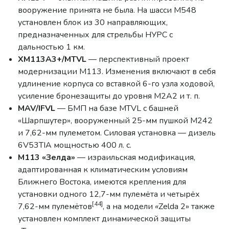
вооружение принята не была. На шасси М548
установлен блок из 30 направляющих,
предназначенных для стрельбы НУРС с
дальностью 1 км.
ХМ113А3+/MTVL
— перспективный проект
модернизации М113. Изменения включают в себя
удлинение корпуса со вставкой 6-го узла ходовой,
усиление бронезащиты до уровня М2А2 и т. п.
MAV/IFVL
— БМП на базе MTVL с башней
«Шарпшутер», вооруженный 25-мм пушкой М242
и 7,62-мм пулеметом. Силовая установка — дизель
6V53TIA мощностью 400 л. с.
M113 «Зелда»
— израильская модификация,
адаптированная к климатическим условиям
Ближнего Востока, имеются крепления для
установки одного 12,7-мм пулемёта и четырёх
[44]
7,62-мм пулемётов
, а на модели
«
Zelda 2» также
установлен комплект динамической защиты