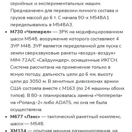
серийных и экспериментальных машин.
Предназначен для перевозки личного состава и
грузов массой до 6 т. С начала 90-х М548А1
переделывались в М548А3.
М730 «Чэпперел»
— ЗРК на модифицированном
шасси М548, вооружение которого составляют 4
ЗУР М48. ЗУР является переделанной для пуска с
земли сверхзвуковые ракеты «воздух-воздух»
MIM-72A/C «Сайдуиндер», оснащенные ИКГСН.
Система рассчитана на применение только в
ясную погоду, дальность цели до 6 км, высоту
цели до 3050 м. В зенитных дивизионах армии
США состояла вместе с М163 (по 24 машины обоих
типов). В 80-х планировалась замена «Чэпперела»
на «Роланд-2» либо ADATS, но она не была
осуществлена.
М677 «Лэнс»
— тактический ракетный комплекс,
шасси — М548.
ХМ134
— опытная машина разминирования, на