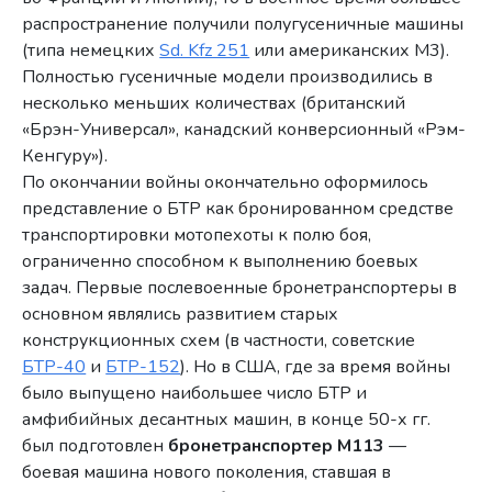
распространение получили полугусеничные машины
(типа немецких
Sd. Kfz 251
или американских М3).
Полностью гусеничные модели производились в
несколько меньших количествах (британский
«Брэн-Универсал», канадский конверсионный «Рэм-
Кенгуру»).
По окончании войны окончательно оформилось
представление о БТР как бронированном средстве
транспортировки мотопехоты к полю боя,
ограниченно способном к выполнению боевых
задач. Первые послевоенные бронетранспортеры в
основном являлись развитием старых
конструкционных схем (в частности, советские
БТР-40
и
БТР-152
). Но в США, где за время войны
было выпущено наибольшее число БТР и
амфибийных десантных машин, в конце 50-х гг.
был подготовлен
бронетранспортер М113
—
боевая машина нового поколения, ставшая в