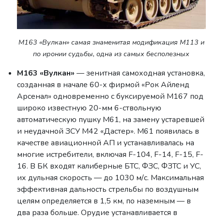
М163 «Вулкан» самая знаменитая модификация M113 и
по иронии судьбы, одна из самых бесполезных
М163 «Вулкан»
— зенитная самоходная установка,
созданная в начале 60-х фирмой «Рок Айленд
Арсенал» одновременно с буксируемой М167 под
широко известную 20-мм 6-ствольную
автоматическую пушку М61, на замену устаревшей
и неудачной ЗСУ М42 «Дастер». М61 появилась в
качестве авиационной АП и устанавливалась на
многие истребители, включая F-104, F-14, F-15, F-
16. В БК входят калиберные БТС, ФЗС, ФЗТС и УС,
их дульная скорость — до 1030 м/с. Максимальная
эффективная дальность стрельбы по воздушным
целям определяется в 1,5 км, по наземным — в
два раза больше. Орудие устанавливается в