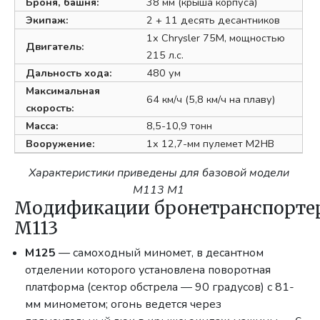
Броня, башня:
38 мм (крыша корпуса)
Экипаж:
2 + 11 десять десантников
1х Chrysler 75M, мощностью
Двигатель:
215 л.с.
Дальность хода:
480 ум
Максимальная
64 км/ч (5,8 км/ч на плаву)
скорость:
Масса:
8,5-10,9 тонн
Вооружение:
1х 12,7-мм пулемет M2HB
Характеристики приведены для базовой модели
M113 M1
Модификации бронетранспорте
М113
М125
— самоходный миномет, в десантном
отделении которого установлена поворотная
платформа (сектор обстрела — 90 градусов) с 81-
мм минометом; огонь ведется через