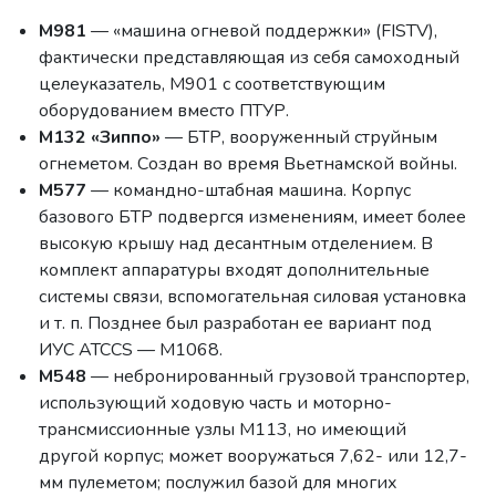
М981
— «машина огневой поддержки» (FISTV),
фактически представляющая из себя самоходный
целеуказатель, М901 с соответствующим
оборудованием вместо ПТУР.
М132 «Зиппо»
— БТР, вооруженный струйным
огнеметом. Создан во время Вьетнамской войны.
М577
— командно-штабная машина. Корпус
базового БТР подвергся изменениям, имеет более
высокую крышу над десантным отделением. В
комплект аппаратуры входят дополнительные
системы связи, вспомогательная силовая установка
и т. п. Позднее был разработан ее вариант под
ИУС ATCCS — М1068.
М548
— небронированный грузовой транспортер,
использующий ходовую часть и моторно-
трансмиссионные узлы М113, но имеющий
другой корпус; может вооружаться 7,62- или 12,7-
мм пулеметом; послужил базой для многих