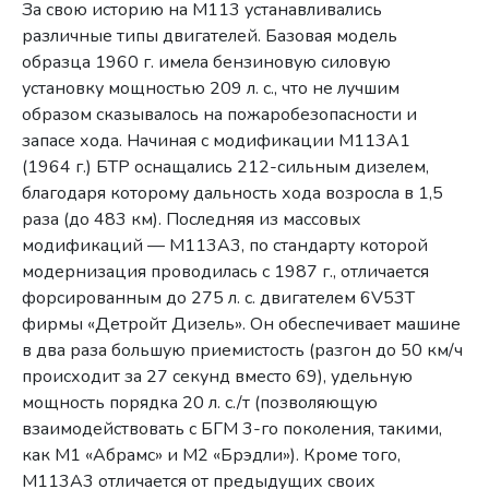
За свою историю на М113 устанавливались
различные типы двигателей. Базовая модель
образца 1960 г. имела бензиновую силовую
установку мощностью 209 л. с., что не лучшим
образом сказывалось на пожаробезопасности и
запасе хода. Начиная с модификации М113А1
(1964 г.) БТР оснащались 212-сильным дизелем,
благодаря которому дальность хода возросла в 1,5
раза (до 483 км). Последняя из массовых
модификаций — М113А3, по стандарту которой
модернизация проводилась с 1987 г., отличается
форсированным до 275 л. с. двигателем 6V53T
фирмы «Детройт Дизель». Он обеспечивает машине
в два раза большую приемистость (разгон до 50 км/ч
происходит за 27 секунд вместо 69), удельную
мощность порядка 20 л. с./т (позволяющую
взаимодействовать с БГМ 3-го поколения, такими,
как М1 «Абрамс» и М2 «Брэдли»). Кроме того,
М113А3 отличается от предыдущих своих