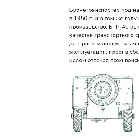
Бронетранспортер под н
в 1950 г., и в том же го
производство. БТР-40 быс
качестве транспортного 
дозорной машины, тягача
эксплуатации, прост в о
целом отвечая всем войс