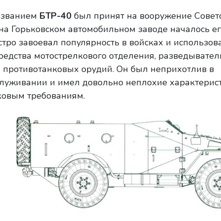
азванием
БТР-40
был принят на вооружение Совет
ду на Горьковском автомобильном заводе началось е
тро завоевал популярность в войсках и использов
средства мотострелкового отделения, разведывател
 противотанковых орудий. Он был неприхотлив в
бслуживании и имел довольно неплохие характерист
ковым требованиям.