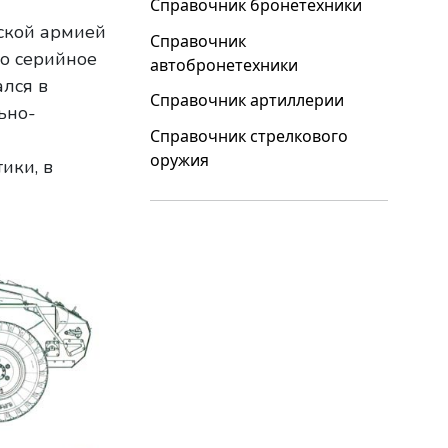
Справочник бронетехники
ской армией
Справочник
го серийное
автобронетехники
ался в
Справочник артиллерии
ьно-
Справочник стрелкового
оружия
ики, в