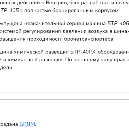
боевых действий в Венгрии, был разработан и выпу
БТР-40Б
с полностью бронированным корпусом.
 выпущена незначительной серией машина
БТР-40
истемой регулирования давления воздуха в шинах
повышения проходимости бронетранспортера.
ашина химической разведки БТР-40РХ, оборудован
 и химической разведки. По внешнему виду практ
дели.
создана
БРДМ
.