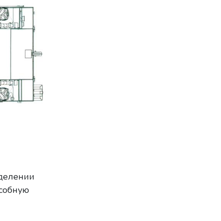
тделении
особную