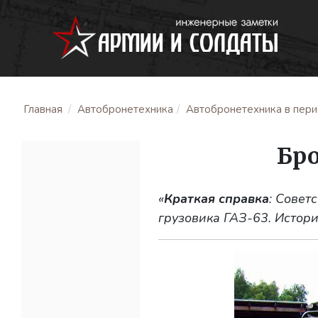
Главная
Автобронетехника
Автобронетехника в перио
Бр
«
Краткая справка
: Совет
грузовика ГАЗ-63. Истори