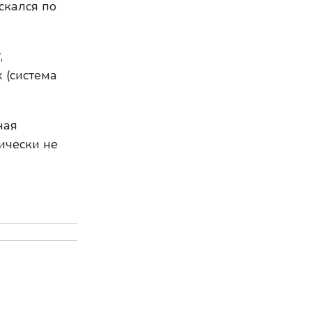
скался по
В
,
 (система
ная
ически не