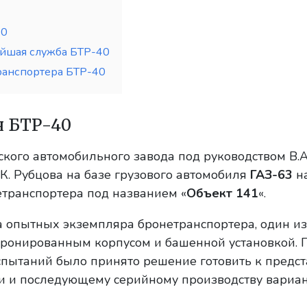
40
йшая служба БТР-40
ранспортера БТР-40
я БТР-40
ского автомобильного завода под руководством В.А
К. Рубцова на базе грузового автомобиля
ГАЗ-63
на
етранспортера под названием «
Объект 141
«.
ва опытных экземпляра бронетранспортера, один из
бронированным корпусом и башенной установкой. 
спытаний было принято решение готовить к предс
ии и последующему серийному производству вариа