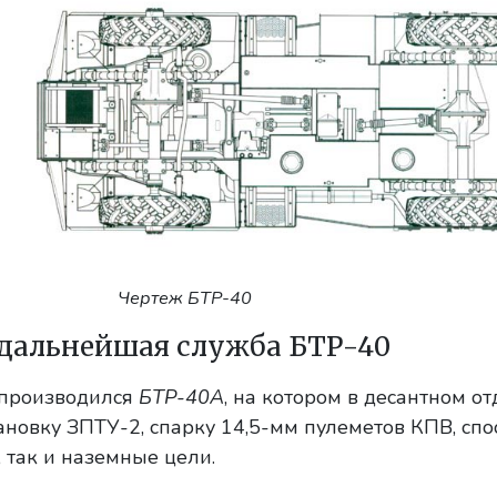
Чертеж БТР-40
дальнейшая служба БТР-40
0 производился
БТР-40А
, на котором в десантном о
ановку ЗПТУ-2, спарку 14,5-мм пулеметов КПВ, сп
 так и наземные цели.