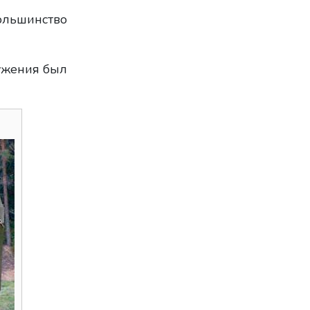
большинство
ружения был