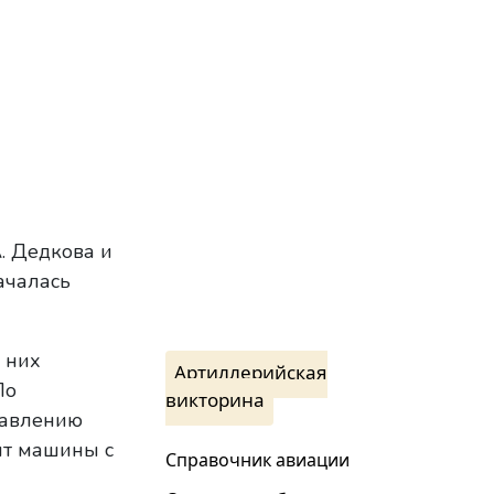
. Дедкова и
чалась
 них
Артиллерийская
По
викторина
тавлению
нт машины с
Справочник авиации