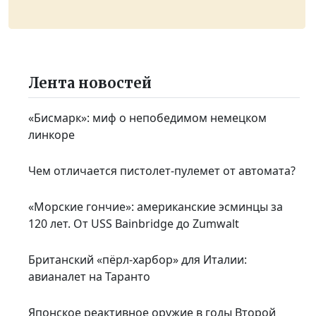
Лента новостей
«Бисмарк»: миф о непобедимом немецком
линкоре
Чем отличается пистолет-пулемет от автомата?
«Морские гончие»: американские эсминцы за
120 лет. От USS Bainbridge до Zumwalt
Британский «пёрл-харбор» для Италии:
авианалет на Таранто
Японское реактивное оружие в годы Второй