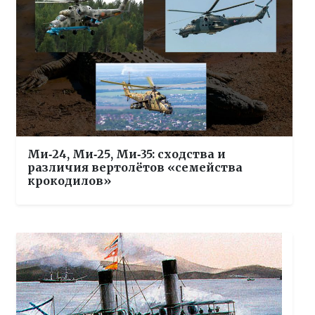
Ми‑24, Ми‑25, Ми‑35: сходства и
различия вертолётов «семейства
крокодилов»