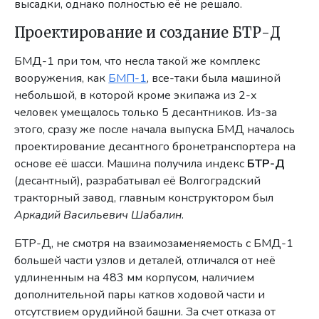
высадки, однако полностью её не решало.
Проектирование и создание БТР-Д
БМД-1 при том, что несла такой же комплекс
вооружения, как
БМП-1
, все-таки была машиной
небольшой, в которой кроме экипажа из 2-х
человек умещалось только 5 десантников. Из-за
этого, сразу же после начала выпуска БМД началось
проектирование десантного бронетранспортера на
основе её шасси. Машина получила индекс
БТР-Д
(десантный), разрабатывал её Волгоградский
тракторный завод, главным конструктором был
Аркадий Васильевич Шабалин
.
БТР-Д, не смотря на взаимозаменяемость с БМД-1
большей части узлов и деталей, отличался от неё
удлиненным на 483 мм корпусом, наличием
дополнительной пары катков ходовой части и
отсутствием орудийной башни. За счет отказа от