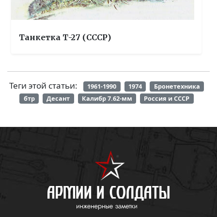
Танкетка Т-27 (СССР)
Теги этой статьи:
1961-1990
1974
Бронетехника
бтр
Десант
Калибр 7.62-мм
Россия и СССР